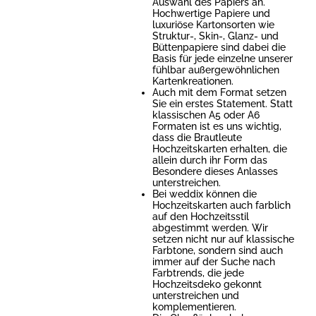
Auswahl des Papiers an.
Hochwertige Papiere und
luxuriöse Kartonsorten wie
Struktur-, Skin-, Glanz- und
Büttenpapiere sind dabei die
Basis für jede einzelne unserer
fühlbar außergewöhnlichen
Kartenkreationen.
Auch mit dem Format setzen
Sie ein erstes Statement. Statt
klassischen A5 oder A6
Formaten ist es uns wichtig,
dass die Brautleute
Hochzeitskarten erhalten, die
allein durch ihr Form das
Besondere dieses Anlasses
unterstreichen.
Bei weddix können die
Hochzeitskarten auch farblich
auf den Hochzeitsstil
abgestimmt werden. Wir
setzen nicht nur auf klassische
Farbtone, sondern sind auch
immer auf der Suche nach
Farbtrends, die jede
Hochzeitsdeko gekonnt
unterstreichen und
komplementieren.