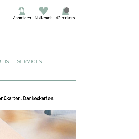
0
Anmelden
Notizbuch
Warenkorb
REISE
SERVICES
enükarten, Dankeskarten,