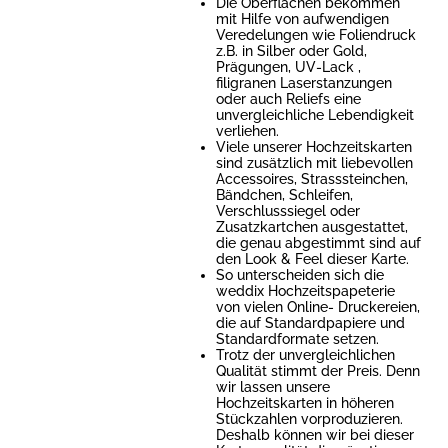
Die Oberflächen bekommen
mit Hilfe von aufwendigen
Veredelungen wie Foliendruck
z.B. in Silber oder Gold,
Prägungen, UV-Lack ,
filigranen Laserstanzungen
oder auch Reliefs eine
unvergleichliche Lebendigkeit
verliehen.
Viele unserer Hochzeitskarten
sind zusätzlich mit liebevollen
Accessoires, Strasssteinchen,
Bändchen, Schleifen,
Verschlusssiegel oder
Zusatzkartchen ausgestattet,
die genau abgestimmt sind auf
den Look & Feel dieser Karte.
So unterscheiden sich die
weddix Hochzeitspapeterie
von vielen Online- Druckereien,
die auf Standardpapiere und
Standardformate setzen.
Trotz der unvergleichlichen
Qualität stimmt der Preis. Denn
wir lassen unsere
Hochzeitskarten in höheren
Stückzahlen vorproduzieren.
Deshalb können wir bei dieser