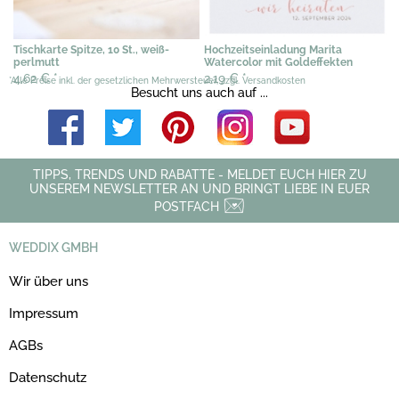
Tischkarte Spitze, 10 St., weiß-
Hochzeitseinladung Marita
perlmutt
Watercolor mit Goldeffekten
4,62 €
*
2,19 €
*
*Alle Preise inkl. der gesetzlichen Mehrwersteuer, zzgl. Versandkosten
Besucht uns auch auf ...
TIPPS, TRENDS UND RABATTE - MELDET EUCH HIER ZU
UNSEREM NEWSLETTER AN UND BRINGT LIEBE IN EUER
POSTFACH
WEDDIX GMBH
Wir über uns
Impressum
AGBs
Datenschutz