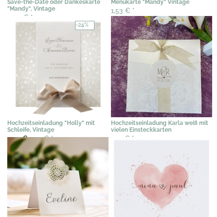
Save-the-Date oder Dankeskarte
Menükarte "Mandy" Vintage
"Mandy", Vintage
1,53 €
*
0,40 €
*
-24%
Hochzeitseinladung "Holly" mit
Hochzeitseinladung Karla weiß mit
Schleife, Vintage
vielen Einsteckkarten
3,02 €
2,29 €
*
2,19 €
*