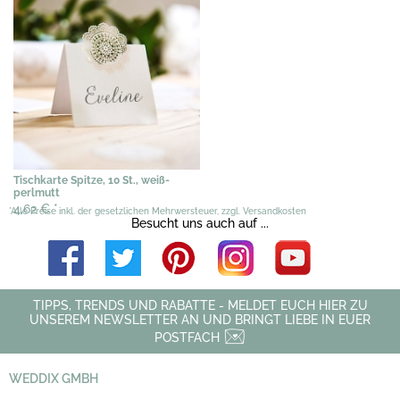
Tischkarte Spitze, 10 St., weiß-
perlmutt
4,62 €
*
*Alle Preise inkl. der gesetzlichen Mehrwersteuer, zzgl. Versandkosten
Besucht uns auch auf ...
TIPPS, TRENDS UND RABATTE - MELDET EUCH HIER ZU
UNSEREM NEWSLETTER AN UND BRINGT LIEBE IN EUER
POSTFACH
WEDDIX GMBH