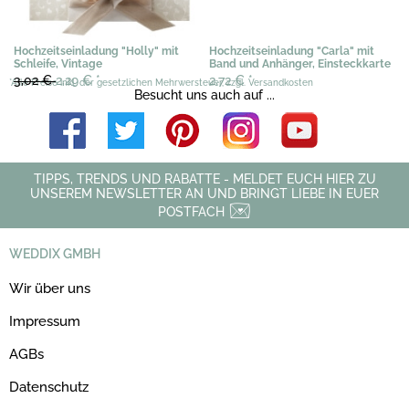
Hochzeitseinladung "Holly" mit
Hochzeitseinladung "Carla" mit
Schleife, Vintage
Band und Anhänger, Einsteckkarte
3,02 €
2,29 €
*
2,72 €
*
*Alle Preise inkl. der gesetzlichen Mehrwersteuer, zzgl. Versandkosten
Besucht uns auch auf ...
TIPPS, TRENDS UND RABATTE - MELDET EUCH HIER ZU
UNSEREM NEWSLETTER AN UND BRINGT LIEBE IN EUER
POSTFACH
WEDDIX GMBH
Wir über uns
Impressum
AGBs
Datenschutz