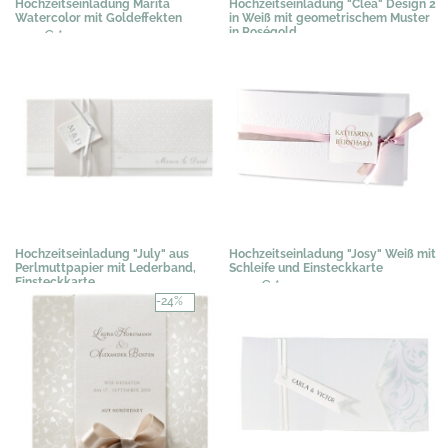
Hochzeitseinladung Marita
Hochzeitseinladung "Clea" Design 2
Watercolor mit Goldeffekten
in Weiß mit geometrischem Muster
in Roségold
2,19 €
*
3,58 €
*
Hochzeitseinladung "July" aus
Hochzeitseinladung "Josy" Weiß mit
Perlmuttpapier mit Lederband,
Schleife und Einsteckkarte
Einsteckkarte
2,04 €
*
3,07 €
*
-24%