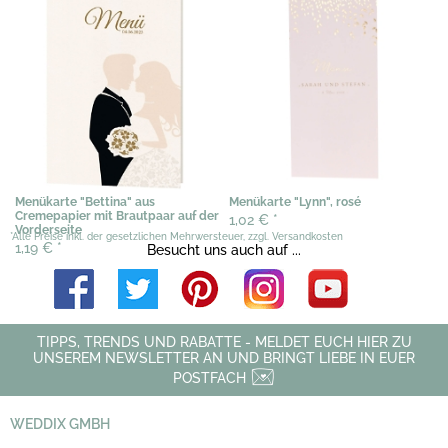
Menükarte "Bettina" aus
Menükarte "Lynn", rosé
Cremepapier mit Brautpaar auf der
1,02 €
*
Vorderseite
*Alle Preise inkl. der gesetzlichen Mehrwersteuer, zzgl. Versandkosten
1,19 €
*
Besucht uns auch auf ...
TIPPS, TRENDS UND RABATTE - MELDET EUCH HIER ZU
UNSEREM NEWSLETTER AN UND BRINGT LIEBE IN EUER
POSTFACH
WEDDIX GMBH