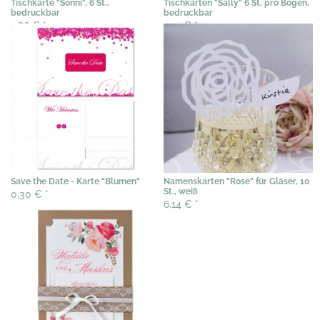
Tischkarte "Sonni", 6 St.,
Tischkarten "Sally" 6 St. pro Bogen,
bedruckbar
bedruckbar
2,86 €
*
2,41 €
*
Save the Date - Karte "Blumen"
Namenskarten "Rose" für Gläser, 10
St., weiß
0,30 €
*
6,14 €
*