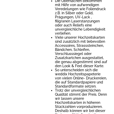
Die Oberflächen bekommen
mit Hilfe von aufwendigen
Veredelungen wie Foliendruck
z.B. in Silber oder Gold,
Prägungen, UV-Lack ,
filigranen Laserstanzungen
oder auch Reliefs eine
unvergleichliche Lebendigkeit
verliehen.
Viele unserer Hochzeitskarten
sind zusätzlich mit liebevollen
Accessoires, Strasssteinchen,
Bändchen, Schleifen,
Verschlusssiegel oder
Zusatzkartchen ausgestattet,
die genau abgestimmt sind auf
den Look & Feel dieser Karte.
So unterscheiden sich die
weddix Hochzeitspapeterie
von vielen Online- Druckereien,
die auf Standardpapiere und
Standardformate setzen.
Trotz der unvergleichlichen
Qualität stimmt der Preis. Denn
wir lassen unsere
Hochzeitskarten in höheren
Stückzahlen vorproduzieren.
Deshalb können wir bei dieser