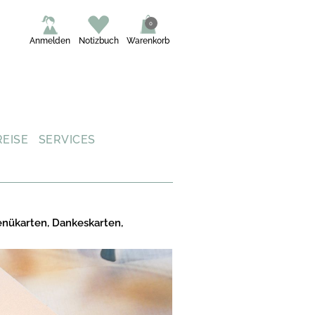
0
Anmelden
Notizbuch
Warenkorb
REISE
SERVICES
enükarten, Dankeskarten,