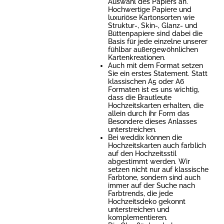
Auswahl des Papiers an.
Hochwertige Papiere und
luxuriöse Kartonsorten wie
Struktur-, Skin-, Glanz- und
Büttenpapiere sind dabei die
Basis für jede einzelne unserer
fühlbar außergewöhnlichen
Kartenkreationen.
Auch mit dem Format setzen
Sie ein erstes Statement. Statt
klassischen A5 oder A6
Formaten ist es uns wichtig,
dass die Brautleute
Hochzeitskarten erhalten, die
allein durch ihr Form das
Besondere dieses Anlasses
unterstreichen.
Bei weddix können die
Hochzeitskarten auch farblich
auf den Hochzeitsstil
abgestimmt werden. Wir
setzen nicht nur auf klassische
Farbtone, sondern sind auch
immer auf der Suche nach
Farbtrends, die jede
Hochzeitsdeko gekonnt
unterstreichen und
komplementieren.