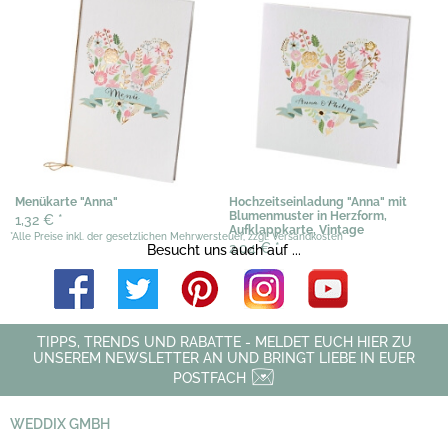
Menükarte "Anna"
Hochzeitseinladung "Anna" mit
Blumenmuster in Herzform,
1,32 €
*
Aufklappkarte, Vintage
*Alle Preise inkl. der gesetzlichen Mehrwersteuer, zzgl. Versandkosten
2,04 €
*
Besucht uns auch auf ...
TIPPS, TRENDS UND RABATTE - MELDET EUCH HIER ZU
UNSEREM NEWSLETTER AN UND BRINGT LIEBE IN EUER
POSTFACH
WEDDIX GMBH