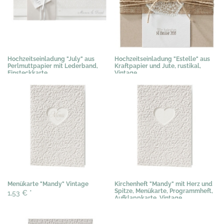
Hochzeitseinladung "July" aus
Hochzeitseinladung "Estelle" aus
Perlmuttpapier mit Lederband,
Kraftpapier und Jute, rustikal,
Einsteckkarte
Vintage
3,07 €
*
3,29 €
*
Menükarte "Mandy" Vintage
Kirchenheft "Mandy" mit Herz und
Spitze, Menükarte, Programmheft,
1,53 €
*
Aufklappkarte, Vintage
1,53 €
*