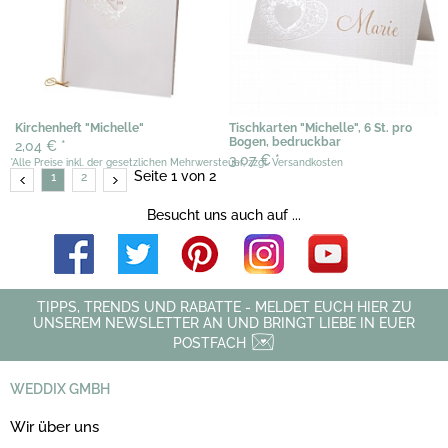
Kirchenheft "Michelle"
Tischkarten "Michelle", 6 St. pro
Bogen, bedruckbar
2,04 €
*
3,07 €
*
*Alle Preise inkl. der gesetzlichen Mehrwersteuer, zzgl. Versandkosten
Seite 1 von 2
1
2
Besucht uns auch auf ...
TIPPS, TRENDS UND RABATTE - MELDET EUCH HIER ZU
UNSEREM NEWSLETTER AN UND BRINGT LIEBE IN EUER
POSTFACH
WEDDIX GMBH
Wir über uns