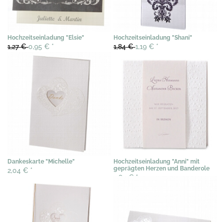
Hochzeitseinladung "Elsie"
Hochzeitseinladung "Shani"
1,27 €
0,95 €
*
1,84 €
1,19 €
*
Dankeskarte "Michelle"
Hochzeitseinladung "Anni" mit
geprägten Herzen und Banderole
2,04 €
*
2,89 €
*