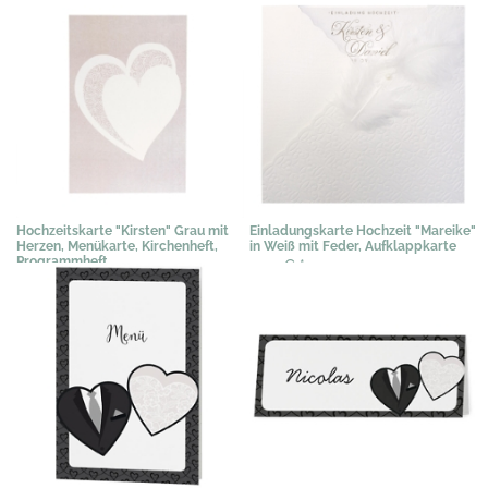
1,02 €
*
0,67 €
*
Hochzeitskarte "Kirsten" Grau mit
Einladungskarte Hochzeit "Mareike"
Herzen, Menükarte, Kirchenheft,
in Weiß mit Feder, Aufklappkarte
Programmheft
3,07 €
*
1,19 €
*