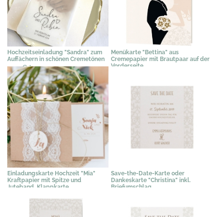
Hochzeitseinladung "Sandra" zum
Menükarte "Bettina" aus
Auffächern in schönen Cremetönen
Cremepapier mit Brautpaar auf der
Vorderseite
2,49 €
*
1,19 €
*
Einladungskarte Hochzeit "Mia"
Save-the-Date-Karte oder
Kraftpapier mit Spitze und
Dankeskarte "Christina" inkl.
Juteband, Klappkarte
Briefumschlag
2,76 €
*
0,61 €
*