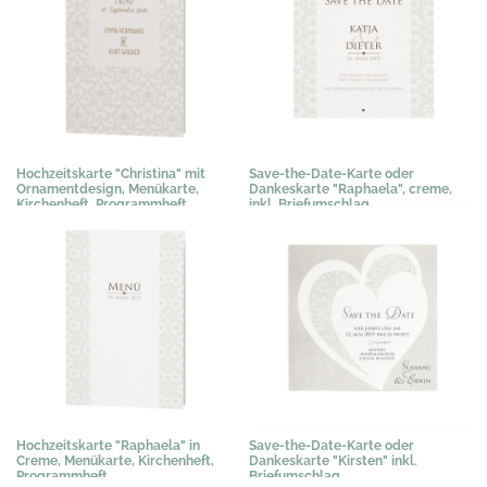
Hochzeitskarte "Christina" mit
Save-the-Date-Karte oder
Ornamentdesign, Menükarte,
Dankeskarte "Raphaela", creme,
Kirchenheft, Programmheft
inkl. Briefumschlag
1,02 €
*
0,67 €
*
Hochzeitskarte "Raphaela" in
Save-the-Date-Karte oder
Creme, Menükarte, Kirchenheft,
Dankeskarte "Kirsten" inkl.
Programmheft
Briefumschlag