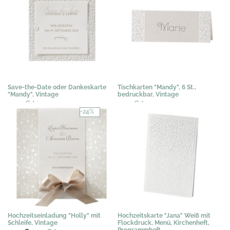
Save-the-Date oder Dankeskarte
Tischkarten "Mandy", 6 St.,
"Mandy", Vintage
bedruckbar, Vintage
0,40 €
*
3,07 €
*
-24%
Hochzeitseinladung "Holly" mit
Hochzeitskarte "Jana" Weiß mit
Schleife, Vintage
Flockdruck, Menü, Kirchenheft,
Programmheft