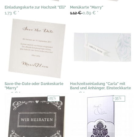
Einladungskarte zur Hochzeit "Elli"
Menükarte "Marry"
1,73 €
*
1,12 €
0,89 €
*
Save-the-Date oder Dankeskarte
Hochzeitseinladung "Carla" mit
"Marry"
Band und Anhänger, Einsteckkarte
0,36 €
*
2,72 €
*
-25%
-35%