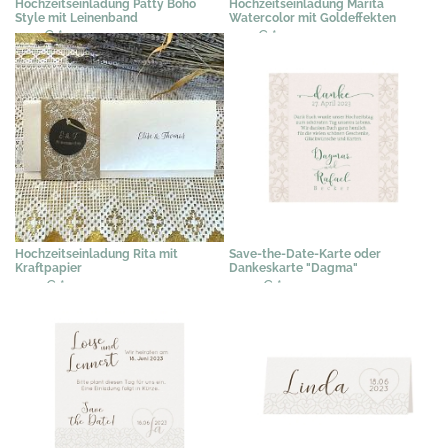
Hochzeitseinladung Patty Boho
Hochzeitseinladung Marita
Style mit Leinenband
Watercolor mit Goldeffekten
2,19 €
*
2,19 €
*
Hochzeitseinladung Rita mit
Save-the-Date-Karte oder
Kraftpapier
Dankeskarte "Dagma"
2,49 €
*
0,50 €
*