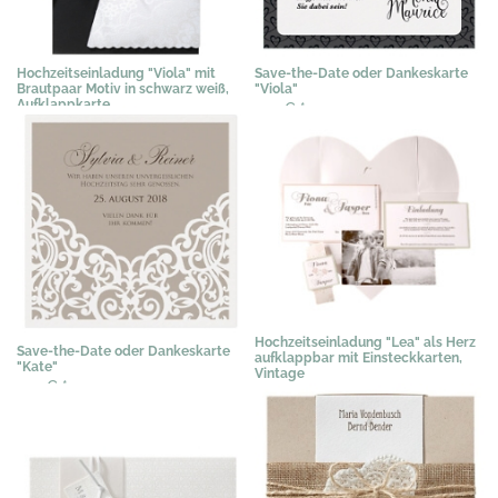
Hochzeitseinladung "Viola" mit
Save-the-Date oder Dankeskarte
Brautpaar Motiv in schwarz weiß,
"Viola"
Aufklappkarte
1,12 €
*
3,58 €
*
Hochzeitseinladung "Lea" als Herz
Save-the-Date oder Dankeskarte
aufklappbar mit Einsteckkarten,
"Kate"
Vintage
1,12 €
*
3,07 €
*