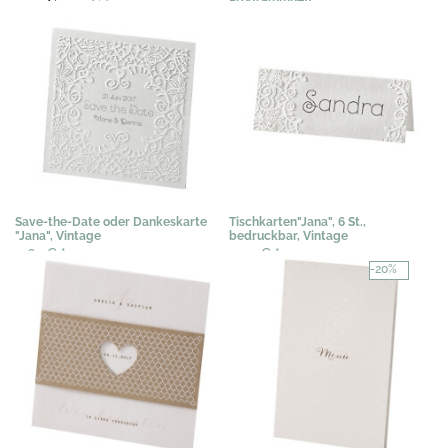
3,02 €
2,29 €
*
2,00 €
*
Save-the-Date oder Dankeskarte
Tischkarten"Jana", 6 St.,
"Jana", Vintage
bedruckbar, Vintage
0,67 €
*
3,07 €
*
-20%