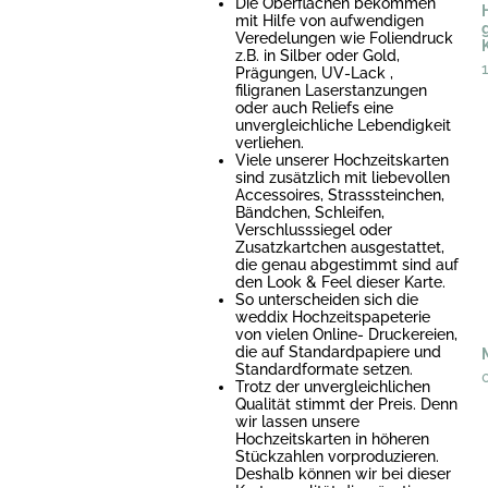
Die Oberflächen bekommen
mit Hilfe von aufwendigen
Veredelungen wie Foliendruck
z.B. in Silber oder Gold,
Prägungen, UV-Lack ,
filigranen Laserstanzungen
oder auch Reliefs eine
unvergleichliche Lebendigkeit
verliehen.
Viele unserer Hochzeitskarten
sind zusätzlich mit liebevollen
Accessoires, Strasssteinchen,
Bändchen, Schleifen,
Verschlusssiegel oder
Zusatzkartchen ausgestattet,
die genau abgestimmt sind auf
den Look & Feel dieser Karte.
So unterscheiden sich die
weddix Hochzeitspapeterie
von vielen Online- Druckereien,
die auf Standardpapiere und
Standardformate setzen.
Trotz der unvergleichlichen
Qualität stimmt der Preis. Denn
wir lassen unsere
Hochzeitskarten in höheren
Stückzahlen vorproduzieren.
Deshalb können wir bei dieser