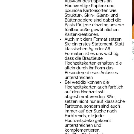
Auswahl des Papiers an.
Hochwertige Papiere und
luxuriöse Kartonsorten wie
Struktur-, Skin-, Glanz- und
Büttenpapiere sind dabei die
Basis für jede einzelne unserer
fühlbar außergewöhnlichen
Kartenkreationen.
Auch mit dem Format setzen
Sie ein erstes Statement. Statt
klassischen A5 oder A6
Formaten ist es uns wichtig,
dass die Brautleute
Hochzeitskarten erhalten, die
allein durch ihr Form das
Besondere dieses Anlasses
unterstreichen.
Bei weddix können die
Hochzeitskarten auch farblich
auf den Hochzeitsstil
abgestimmt werden. Wir
setzen nicht nur auf klassische
Farbtone, sondern sind auch
immer auf der Suche nach
Farbtrends, die jede
Hochzeitsdeko gekonnt
unterstreichen und
komplementieren.