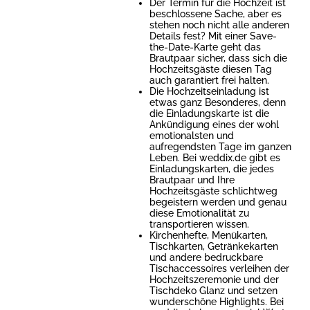
Der Termin für die Hochzeit ist
beschlossene Sache, aber es
stehen noch nicht alle anderen
Details fest? Mit einer Save-
the-Date-Karte geht das
Brautpaar sicher, dass sich die
Hochzeitsgäste diesen Tag
auch garantiert frei halten.
Die Hochzeitseinladung ist
etwas ganz Besonderes, denn
die Einladungskarte ist die
Ankündigung eines der wohl
emotionalsten und
aufregendsten Tage im ganzen
Leben. Bei weddix.de gibt es
Einladungskarten, die jedes
Brautpaar und Ihre
Hochzeitsgäste schlichtweg
begeistern werden und genau
diese Emotionalität zu
transportieren wissen.
Kirchenhefte, Menükarten,
Tischkarten, Getränkekarten
und andere bedruckbare
Tischaccessoires verleihen der
Hochzeitszeremonie und der
Tischdeko Glanz und setzen
wunderschöne Highlights. Bei