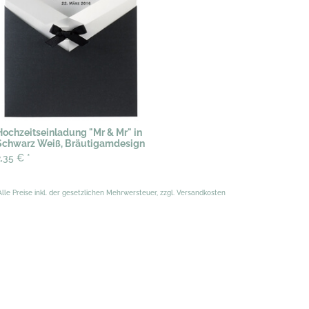
Hochzeitseinladung "Mr & Mr" in
Schwarz Weiß, Bräutigamdesign
2,35 €
*
Alle Preise inkl. der gesetzlichen Mehrwersteuer, zzgl. Versandkosten