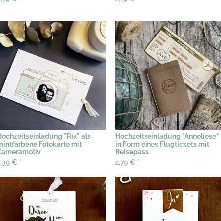
Hochzeitseinladung "Ria" als
Hochzeitseinladung "Anneliese"
mintfarbene Fotokarte mit
in Form eines Flugtickets mit
Kameramotiv
Reisepass.
2,39 €
*
2,79 €
*