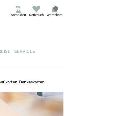
0
Anmelden
Notizbuch
Warenkorb
REISE
SERVICES
enükarten, Dankeskarten,