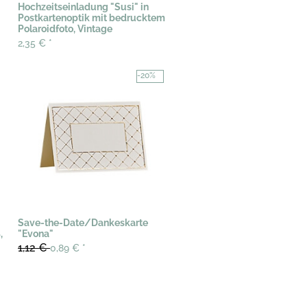
Hochzeitseinladung "Susi" in
Postkartenoptik mit bedrucktem
Polaroidfoto, Vintage
2,35 €
*
-20%
Save-the-Date/Dankeskarte
,
"Evona"
1,12 €
0,89 €
*