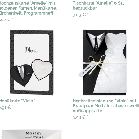
Hochzeitskarte "Amelie" mit
Tischkarte "Amelie", 6 St.,
goldenen Farnen, Menükarte,
bedruckbar
Kirchenheft, Programmheft
3,03 €
*
1,02 €
*
Menükarte "Viola"
Hochzeitseinladung "Viola" mit
Brautpaar Motiv in schwarz weiß
0,91 €
*
Aufklappkarte
3,58 €
*