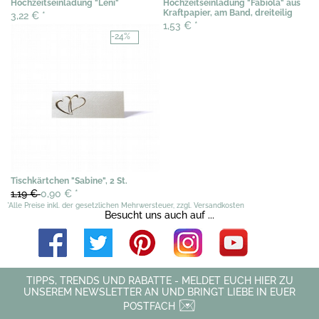
Hochzeitseinladung "Leni"
Hochzeitseinladung "Fabiola" aus
Kraftpapier, am Band, dreiteilig
3,22 €
*
1,53 €
*
-24%
Tischkärtchen "Sabine", 2 St.
1,19 €
0,90 €
*
*Alle Preise inkl. der gesetzlichen Mehrwersteuer, zzgl. Versandkosten
Besucht uns auch auf ...
TIPPS, TRENDS UND RABATTE - MELDET EUCH HIER ZU
UNSEREM NEWSLETTER AN UND BRINGT LIEBE IN EUER
POSTFACH