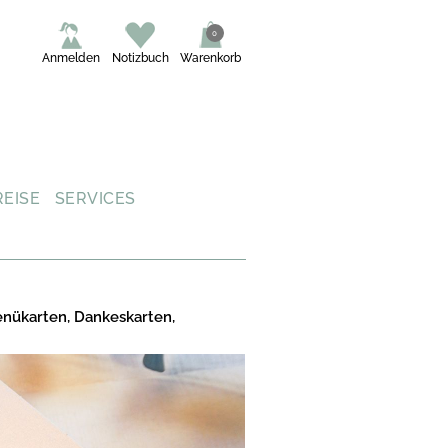
0
Anmelden
Notizbuch
Warenkorb
REISE
SERVICES
enükarten, Dankeskarten,