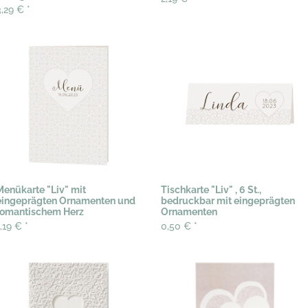
3,29 €
*
Menükarte "Liv" mit
Tischkarte "Liv" , 6 St.,
eingeprägten Ornamenten und
bedruckbar mit eingeprägten
romantischem Herz
Ornamenten
1,19 €
*
0,50 €
*