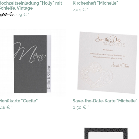
Hochzeitseinladung "Holly" mit
Kirchenheft "Michelle"
Schleife, Vintage
2,04 €
*
3,02 €
2,29 €
*
Menükarte "Cecile"
Save-the-Date-Karte "Michelle"
1,18 €
*
0,50 €
*