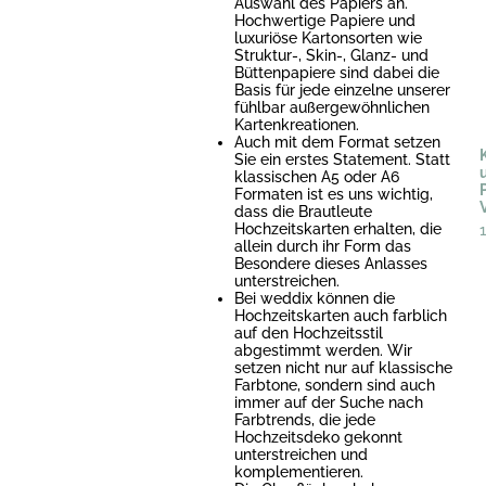
Auswahl des Papiers an.
Hochwertige Papiere und
luxuriöse Kartonsorten wie
Struktur-, Skin-, Glanz- und
Büttenpapiere sind dabei die
Basis für jede einzelne unserer
fühlbar außergewöhnlichen
Kartenkreationen.
Auch mit dem Format setzen
Sie ein erstes Statement. Statt
klassischen A5 oder A6
Formaten ist es uns wichtig,
dass die Brautleute
Hochzeitskarten erhalten, die
allein durch ihr Form das
Besondere dieses Anlasses
unterstreichen.
Bei weddix können die
Hochzeitskarten auch farblich
auf den Hochzeitsstil
abgestimmt werden. Wir
setzen nicht nur auf klassische
Farbtone, sondern sind auch
immer auf der Suche nach
Farbtrends, die jede
Hochzeitsdeko gekonnt
unterstreichen und
komplementieren.