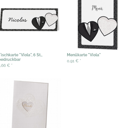
ischkarte "Viola", 6 St.,
Menükarte "Viola"
bedruckbar
0,91 €
*
2,66 €
*