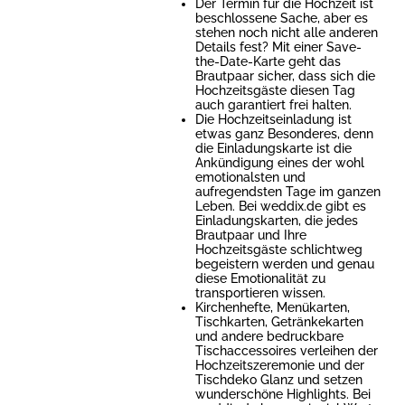
Der Termin für die Hochzeit ist
beschlossene Sache, aber es
stehen noch nicht alle anderen
Details fest? Mit einer Save-
the-Date-Karte geht das
Brautpaar sicher, dass sich die
Hochzeitsgäste diesen Tag
auch garantiert frei halten.
Die Hochzeitseinladung ist
etwas ganz Besonderes, denn
die Einladungskarte ist die
Ankündigung eines der wohl
emotionalsten und
aufregendsten Tage im ganzen
Leben. Bei weddix.de gibt es
Einladungskarten, die jedes
Brautpaar und Ihre
Hochzeitsgäste schlichtweg
begeistern werden und genau
diese Emotionalität zu
transportieren wissen.
Kirchenhefte, Menükarten,
Tischkarten, Getränkekarten
und andere bedruckbare
Tischaccessoires verleihen der
Hochzeitszeremonie und der
Tischdeko Glanz und setzen
wunderschöne Highlights. Bei