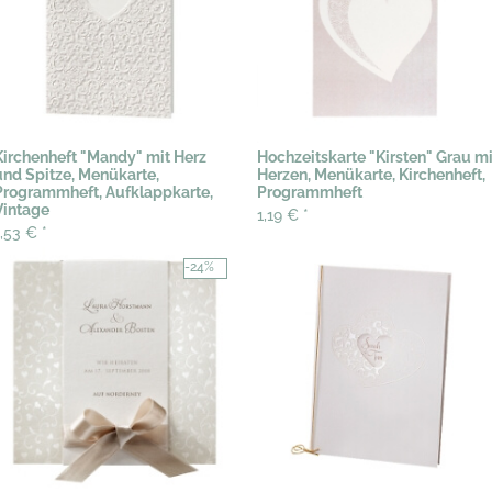
Kirchenheft "Mandy" mit Herz
Hochzeitskarte "Kirsten" Grau mi
und Spitze, Menükarte,
Herzen, Menükarte, Kirchenheft,
Programmheft, Aufklappkarte,
Programmheft
Vintage
1,19 €
*
1,53 €
*
-24%