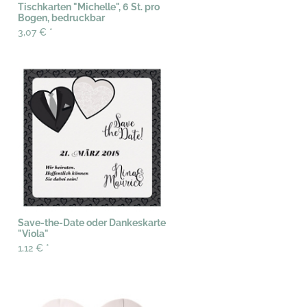
Tischkarten "Michelle", 6 St. pro
Bogen, bedruckbar
3,07 €
*
Save-the-Date oder Dankeskarte
"Viola"
1,12 €
*