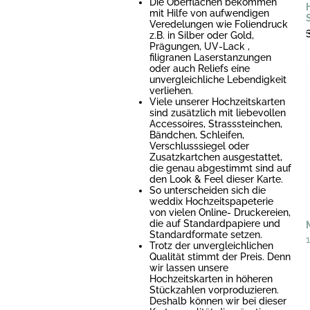
Die Oberflächen bekommen
mit Hilfe von aufwendigen
Veredelungen wie Foliendruck
z.B. in Silber oder Gold,
Prägungen, UV-Lack ,
filigranen Laserstanzungen
oder auch Reliefs eine
unvergleichliche Lebendigkeit
verliehen.
Viele unserer Hochzeitskarten
sind zusätzlich mit liebevollen
Accessoires, Strasssteinchen,
Bändchen, Schleifen,
Verschlusssiegel oder
Zusatzkartchen ausgestattet,
die genau abgestimmt sind auf
den Look & Feel dieser Karte.
So unterscheiden sich die
weddix Hochzeitspapeterie
von vielen Online- Druckereien,
die auf Standardpapiere und
Standardformate setzen.
Trotz der unvergleichlichen
Qualität stimmt der Preis. Denn
wir lassen unsere
Hochzeitskarten in höheren
Stückzahlen vorproduzieren.
Deshalb können wir bei dieser