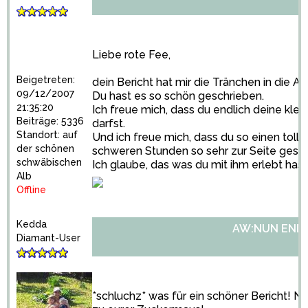
Liebe rote Fee,
Beigetreten:
dein Bericht hat mir die Tränchen in die A
09/12/2007
Du hast es so schön geschrieben.
21:35:20
Ich freue mich, dass du endlich deine kle
Beiträge: 5336
darfst.
Standort: auf
Und ich freue mich, dass du so einen tolle
der schönen
schweren Stunden so sehr zur Seite gesta
schwäbischen
Ich glaube, das was du mit ihm erlebt hast,
Alb
Offline
Kedda
AW:NUN ENDLI
Diamant-User
*schluchz* was für ein schöner Bericht! 