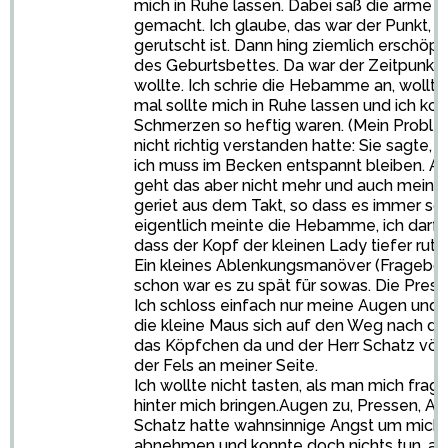
mich in Ruhe lassen. Dabei saß die arme n
gemacht. Ich glaube, das war der Punkt, 
gerutscht ist. Dann hing ziemlich erschöpf
des Geburtsbettes. Da war der Zeitpunkt e
wollte. Ich schrie die Hebamme an, wollt
mal sollte mich in Ruhe lassen und ich kon
Schmerzen so heftig waren. (Mein Probl
nicht richtig verstanden hatte: Sie sagte,
ich muss im Becken entspannt bleiben. 
geht das aber nicht mehr und auch meine 
geriet aus dem Takt, so dass es immer s
eigentlich meinte die Hebamme, ich darf 
dass der Kopf der kleinen Lady tiefer ruts
Ein kleines Ablenkungsmanöver (Fragebog
schon war es zu spät für sowas. Die Pre
Ich schloss einfach nur meine Augen und 
die kleine Maus sich auf den Weg nach d
das Köpfchen da und der Herr Schatz völl
der Fels an meiner Seite.
Ich wollte nicht tasten, als man mich frag
hinter mich bringen.Augen zu, Pressen, At
Schatz hatte wahnsinnige Angst um mich, w
abnehmen und konnte doch nichts tun, als