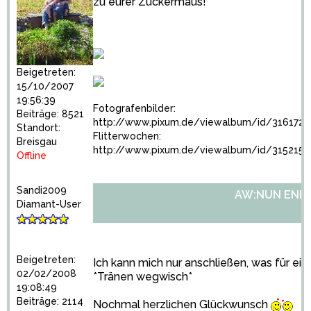
zu eurer Zuckermaus!
Beigetreten:
15/10/2007
19:56:39
Fotografenbilder:
Beiträge: 8521
http://www.pixum.de/viewalbum/id/3161721
Standort:
Flitterwochen:
Breisgau
http://www.pixum.de/viewalbum/id/3152152
Offline
Sandi2009
AW:NUN ENDLI
Diamant-User
Beigetreten:
Ich kann mich nur anschließen, was für ein
02/02/2008
*Tränen wegwisch*
19:08:49
Beiträge: 2114
Nochmal herzlichen Glückwunsch