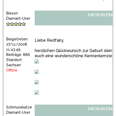
Bieson
AW:NUN ENDLI
Diamant-User
Beigetreten:
Liebe Redfairy,
27/11/2008
11:43:49
herzlichen Glückwunsch zur Geburt deiner
Beiträge: 886
euch eine wunderschöne Kennenlernzeit.
Standort:
Sachsen
Offline
Schmusekatze
AW:NUN ENDLI
Diamant-User