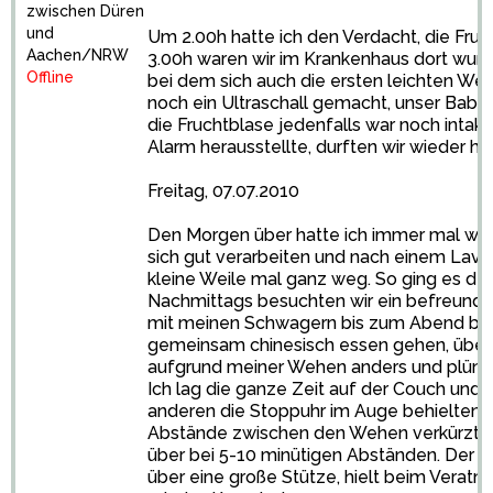
zwischen Düren
und
Um 2.00h hatte ich den Verdacht, die Fruc
Aachen/NRW
3.00h waren wir im Krankenhaus dort wurd
Offline
bei dem sich auch die ersten leichten Weh
noch ein Ultraschall gemacht, unser Baby s
die Fruchtblase jedenfalls war noch intakt 
Alarm herausstellte, durften wir wieder he
Freitag, 07.07.2010
Den Morgen über hatte ich immer mal wied
sich gut verarbeiten und nach einem Lave
kleine Weile mal ganz weg. So ging es de
Nachmittags besuchten wir ein befreund
mit meinen Schwagern bis zum Abend blieb
gemeinsam chinesisch essen gehen, über
aufgrund meiner Wehen anders und plünd
Ich lag die ganze Zeit auf der Couch und
anderen die Stoppuhr im Auge behielten, 
Abstände zwischen den Wehen verkürzten
über bei 5-10 minütigen Abständen. Der H
über eine große Stütze, hielt beim Vera