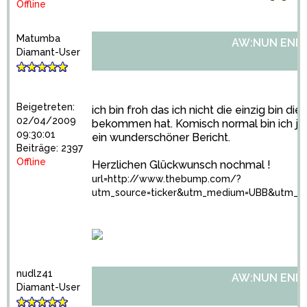
Offline
Matumba
AW:NUN ENDLI
Diamant-User
Beigetreten:
ich bin froh das ich nicht die einzig bin di
02/04/2009
bekommen hat. Komisch normal bin ich ja 
09:30:01
ein wunderschöner Bericht.
Beiträge: 2397
Offline
Herzlichen Glückwunsch nochmal !
url=http://www.thebump.com/?
utm_source=ticker&utm_medium=UBB&utm_cam
nudlz41
AW:NUN ENDLI
Diamant-User