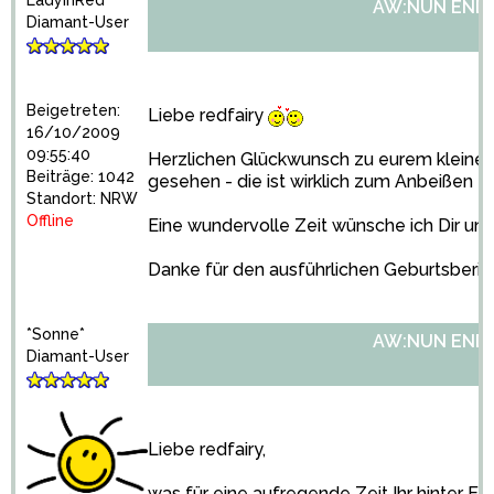
LadyInRed
AW:NUN ENDLI
Diamant-User
Beigetreten:
Liebe redfairy
16/10/2009
09:55:40
Herzlichen Glückwunsch zu eurem kleine
Beiträge: 1042
gesehen - die ist wirklich zum Anbeißen
Standort: NRW
Offline
Eine wundervolle Zeit wünsche ich Dir und
Danke für den ausführlichen Geburtsberic
*Sonne*
AW:NUN ENDLI
Diamant-User
Liebe redfairy,
was für eine aufregende Zeit Ihr hinter E