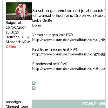
So schön geschrieben und jetzt hab ich T
Ich wünsche Euch eine Dreien von Herzen
Liebe Grüße
Beigetreten:
Domi
26/05/2009
16:16:30
Vorbereitungen (mit PW)
Beiträge: 2685
http://www.pixum.de/viewalbum/id/5037651
Standort: NRW
Offline
Kirchliche Trauung (mit PW)
http://www.pixum.de/viewalbum/id/5724595
Standesamt (mit PW)
http://www.pixum.de/viewalbum/id/569909
Annatiger
AW:NUN ENDLI
Diamant-User