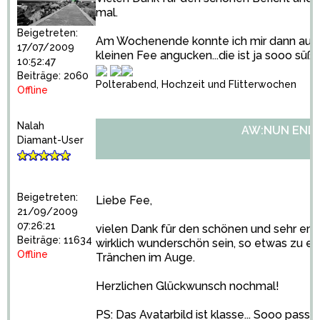
mal.
Beigetreten:
Am Wochenende konnte ich mir dann auch 
17/07/2009
kleinen Fee angucken...die ist ja sooo süß!
10:52:47
Beiträge: 2060
Polterabend, Hochzeit und Flitterwochen
Offline
Nalah
AW:NUN ENDLI
Diamant-User
Beigetreten:
Liebe Fee,
21/09/2009
07:26:21
vielen Dank für den schönen und sehr emo
Beiträge: 11634
wirklich wunderschön sein, so etwas zu erl
Offline
Tränchen im Auge.
Herzlichen Glückwunsch nochmal!
PS: Das Avatarbild ist klasse... Sooo pass