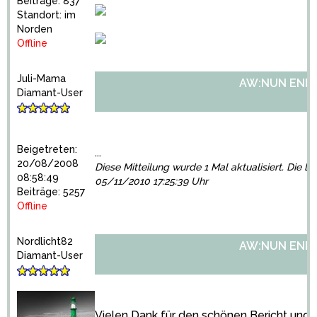
Beiträge: 837
Standort: im
Norden
Offline
Juli-Mama
AW:NUN ENDLI
Diamant-User
Beigetreten:
...
20/08/2008
Diese Mitteilung wurde 1 Mal aktualisiert. Die le
08:58:49
05/11/2010 17:25:39 Uhr
Beiträge: 5257
Offline
Nordlicht82
AW:NUN ENDLI
Diamant-User
Vielen Dank für den schönen Bericht und