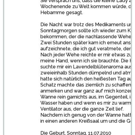
Sie versprach uns, dass die kleine Lady au
Wochenende zu Welt kommen würde, das 
Hebamme gesagt.
Die Nacht war trotz des Medikaments unr
Sonntagmorgen sollte ich wieder zum Krei
bekommen, der die nachlassende Wehentät
Zwei Stunden später kam ich erneut ans 
aufzeichnete, die ich gut veratmete, den 
Nach jeder Wehe reichte er mir etwas zu tr
meine Hand, wenn ich sie brauchte. Die He
suchte mir ein Lavendelblütenaroma aus 
zweieinhalb Stunden dümpelnd und atme
hatte sich natürlich den heißesten Tag a
Schatz machte das ziemlich zu schaffen, a
anmerken und war ganz auf mich konzentrie
Wanne rein garnichts aus, im Gegenteil, 
Wasser haben und wenn es mir zu warm wu
Ventilator aus, der die ganze Zeit lief.
Nachdem ich genug von der Wanne hatte
in einen anderen Kreißsaal um und die Ge
Die Geburt, Sonntag, 11.07.2010