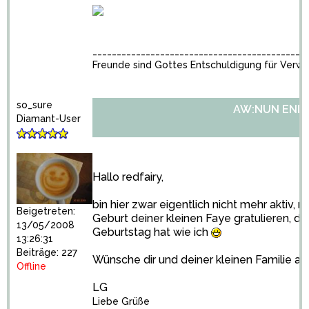
____________________________________________
Freunde sind Gottes Entschuldigung für Verwa
so_sure
AW:NUN ENDLI
Diamant-User
Hallo redfairy,
bin hier zwar eigentlich nicht mehr aktiv, m
Beigetreten:
Geburt deiner kleinen Faye gratulieren, da
13/05/2008
Geburtstag hat wie ich
13:26:31
Beiträge: 227
Wünsche dir und deiner kleinen Familie all
Offline
LG
Liebe Grüße