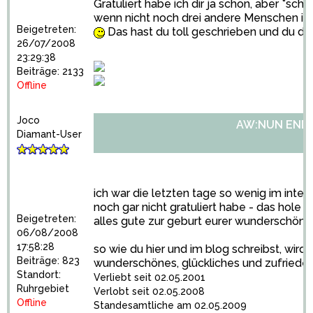
Gratuliert habe ich dir ja schon, aber *schlu
wenn nicht noch drei andere Menschen im
Beigetreten:
Das hast du toll geschrieben und du darf
26/07/2008
23:29:38
Beiträge: 2133
Offline
Joco
AW:NUN ENDLI
Diamant-User
ich war die letzten tage so wenig im intern
noch gar nicht gratuliert habe - das hole ich
Beigetreten:
alles gute zur geburt eurer wunderschöne
06/08/2008
17:58:28
so wie du hier und im blog schreibst, wir
Beiträge: 823
wunderschönes, glückliches und zufriede
Standort:
Verliebt seit 02.05.2001
Ruhrgebiet
Verlobt seit 02.05.2008
Offline
Standesamtliche am 02.05.2009