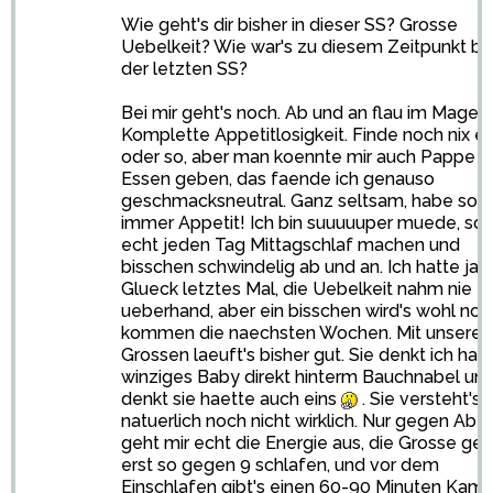
Wie geht's dir bisher in dieser SS? Grosse
Uebelkeit? Wie war's zu diesem Zeitpunkt be
der letzten SS?
Bei mir geht's noch. Ab und an flau im Magen.
Komplette Appetitlosigkeit. Finde noch nix ek
oder so, aber man koennte mir auch Pappe st
Essen geben, das faende ich genauso
geschmacksneutral. Ganz seltsam, habe son
immer Appetit! Ich bin suuuuuper muede, sol
echt jeden Tag Mittagschlaf machen und
bisschen schwindelig ab und an. Ich hatte ja
Glueck letztes Mal, die Uebelkeit nahm nie
ueberhand, aber ein bisschen wird's wohl noc
kommen die naechsten Wochen. Mit unserer
Grossen laeuft's bisher gut. Sie denkt ich hab
winziges Baby direkt hinterm Bauchnabel und
denkt sie haette auch eins
. Sie versteht's
natuerlich noch nicht wirklich. Nur gegen Abe
geht mir echt die Energie aus, die Grosse geh
erst so gegen 9 schlafen, und vor dem
Einschlafen gibt's einen 60-90 Minuten Kam