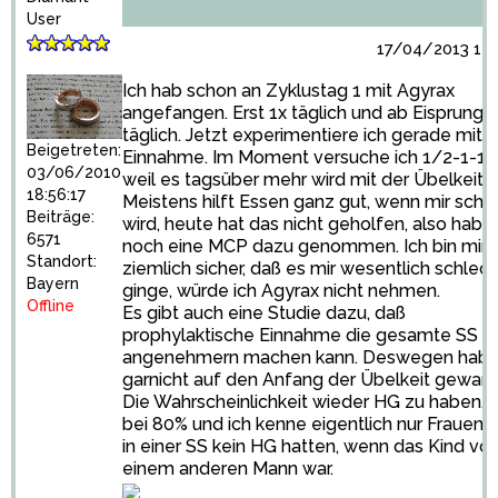
User
17/04/2013 12:
Ich hab schon an Zyklustag 1 mit Agyrax
angefangen. Erst 1x täglich und ab Eisprung 
täglich. Jetzt experimentiere ich gerade mit 
Beigetreten:
Einnahme. Im Moment versuche ich 1/2-1-1/
03/06/2010
weil es tagsüber mehr wird mit der Übelkeit.
18:56:17
Meistens hilft Essen ganz gut, wenn mir schl
Beiträge:
wird, heute hat das nicht geholfen, also hab i
6571
noch eine MCP dazu genommen. Ich bin mir
Standort:
ziemlich sicher, daß es mir wesentlich schlech
Bayern
ginge, würde ich Agyrax nicht nehmen.
Offline
Es gibt auch eine Studie dazu, daß
prophylaktische Einnahme die gesamte SS
angenehmern machen kann. Deswegen hab i
garnicht auf den Anfang der Übelkeit gewarte
Die Wahrscheinlichkeit wieder HG zu haben, l
bei 80% und ich kenne eigentlich nur Frauen, 
in einer SS kein HG hatten, wenn das Kind vo
einem anderen Mann war.