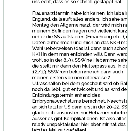
uns echt, dass es so schnell geklappt hat.
Frauenarzttermin habe ich keinen. Ich lebe in
England, da laeuft alles anders. Ich sehe am
Montag den Allgemeinarzt, der wird mich na
meinem Befinden fragen und vielleicht kurz
ueber die SS aufklaeren (Ernaehrung etc. ), m
Daten aufnehmen und mich an das KKH mei
Wahl ueberweisen (das ist dann auch schon 
KKH in dem man entbinden will). Dann werde
wohl so in der 8./9. SSW ne Hebamme sehen
die stellt mir dann den Mutterpass aus. In der
12./13. SSW rum bekomme ich dann auch
meinen ersten von normalerweise 2
Ultraschallen bei dem geschaut wird ob Bab
noch da, lebt, gut entwickelt und es wird der
Entbindungstermin anhand des
Embryonalwachstums berechnet. Naechster
an sich letzter US dann erst in der 20-22. SS
glaube ich, ansonsten nur Hebammenbetreu
ausser es gibt Komplikationen. Ist also alles
relativ unspektakulaer hier, aber mir hat das
letztes Mal gut gefallen!