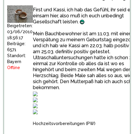
First und Kassi, ich hab das Gefühl, ihr seid e
einsam hier, also muß ich euch unbedingt
Gesellschaft leisten.
Beigetreten:
03/06/2010
Mein Bauchbewohner ist am 11.03. mit einem
18:56:17
Verspätung zu meinem Geburtstag eingezo
Beiträge:
und ich hab wie Kassi am 22.03. halb positiv 
6571
am 25.03. definitiv positiv getestet.
Standort:
Ultraschalluntersuchungen hatte ich schon zw
Bayern
einmal zur Kontrolle ob alles da ist wo es
Offline
hingehört und beim zweiten Mal wegen dem
Herzschlag. Beide Male sah alles so aus, wie 
sich gehört. Den Mutterpaß hab ich auch sch
bekommen.
Hochzeitsvorbereitungen
(PW)