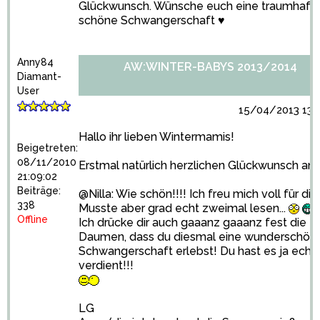
Glückwunsch. Wünsche euch eine traumhaft
schöne Schwangerschaft ♥
Anny84
AW:WINTER-BABYS 2013/2014
Diamant-
User
15/04/2013 13:0
Hallo ihr lieben Wintermamis!
Beigetreten:
08/11/2010
Erstmal natürlich herzlichen Glückwunsch an a
21:09:02
Beiträge:
@Nilla: Wie schön!!!! Ich freu mich voll für dic
338
Musste aber grad echt zweimal lesen...
Offline
Ich drücke dir auch gaaanz gaaanz fest die
Daumen, dass du diesmal eine wunderschön
Schwangerschaft erlebst! Du hast es ja echt
verdient!!!
LG