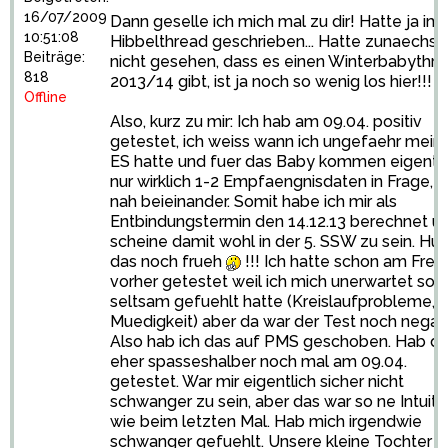
16/07/2009
Dann geselle ich mich mal zu dir! Hatte ja im
10:51:08
Hibbelthread geschrieben... Hatte zunaechst 
Beiträge:
nicht gesehen, dass es einen Winterbabythr
818
2013/14 gibt, ist ja noch so wenig los hier!!!
Offline
Also, kurz zu mir: Ich hab am 09.04. positiv
getestet, ich weiss wann ich ungefaehr mein
ES hatte und fuer das Baby kommen eigentli
nur wirklich 1-2 Empfaengnisdaten in Frage, 
nah beieinander. Somit habe ich mir als
Entbindungstermin den 14.12.13 berechnet u
scheine damit wohl in der 5. SSW zu sein. Hui, 
das noch frueh
!!! Ich hatte schon am Frei
vorher getestet weil ich mich unerwartet so
seltsam gefuehlt hatte (Kreislaufprobleme,
Muedigkeit) aber da war der Test noch negati
Also hab ich das auf PMS geschoben. Hab d
eher spasseshalber noch mal am 09.04.
getestet. War mir eigentlich sicher nicht
schwanger zu sein, aber das war so ne Intuitio
wie beim letzten Mal. Hab mich irgendwie
schwanger gefuehlt. Unsere kleine Tochter