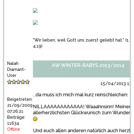
"Wir lieben, weil Gott uns zuerst geliebt hat." (1. J
4,19)
Nalah
AW:WINTER-BABYS 2013/2014
Diamant-
User
15/04/2013 13:
...da muss ich mich mal kurz reinschleichen:
Beigetreten:
21/09/2009
NILLAAAAAAAAAAAA! Waaahnsinn! Meinen
07:26:21
allerherzlichsten Glückwunsch zum Wunder 2
Beiträge:
11634
Offline
Und euch allen anderen natürlich auch herzli