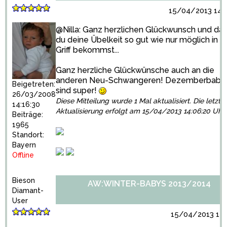
15/04/2013 14:0
@Nilla: Ganz herzlichen Glückwunsch und da
du deine Übelkeit so gut wie nur möglich in d
Griff bekommst...
Ganz herzliche Glückwünsche auch an die
anderen Neu-Schwangeren! Dezemberbabi
Beigetreten:
sind super!
26/03/2008
Diese Mitteilung wurde 1 Mal aktualisiert. Die letzte
14:16:30
Aktualisierung erfolgt am 15/04/2013 14:06:20 Uhr
Beiträge:
1965
Standort:
Bayern
Offline
Bieson
AW:WINTER-BABYS 2013/2014
Diamant-
User
15/04/2013 15: