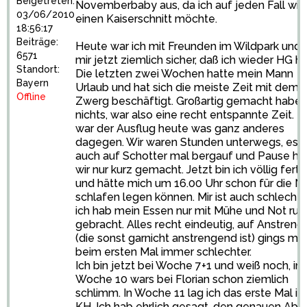
Beigetreten:
Novemberbaby aus, da ich auf jeden Fall wie
03/06/2010
einen Kaiserschnitt möchte.
18:56:17
Beiträge:
Heute war ich mit Freunden im Wildpark und 
6571
mir jetzt ziemlich sicher, daß ich wieder HG h
Standort:
Die letzten zwei Wochen hatte mein Mann
Bayern
Urlaub und hat sich die meiste Zeit mit dem
Offline
Zwerg beschäftigt. Großartig gemacht haben
nichts, war also eine recht entspannte Zeit. D
war der Ausflug heute was ganz anderes
dagegen. Wir waren Stunden unterwegs, es g
auch auf Schotter mal bergauf und Pause h
wir nur kurz gemacht. Jetzt bin ich völlig ferti
und hätte mich um 16.00 Uhr schon für die N
schlafen legen können. Mir ist auch schlecht
ich hab mein Essen nur mit Mühe und Not run
gebracht. Alles recht eindeutig, auf Anstren
(die sonst garnicht anstrengend ist) gings mir
beim ersten Mal immer schlechter.
Ich bin jetzt bei Woche 7+1 und weiß noch, in
Woche 10 wars bei Florian schon ziemlich
schlimm. In Woche 11 lag ich das erste Mal i
KH. Ich hab ehrlich gesagt, den genauen Abl