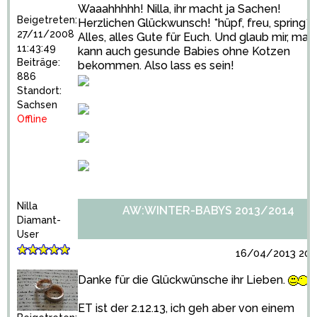
Waaahhhhh! Nilla, ihr macht ja Sachen!
Beigetreten:
Herzlichen Glückwunsch! *hüpf, freu, spring*
27/11/2008
Alles, alles Gute für Euch. Und glaub mir, man
11:43:49
kann auch gesunde Babies ohne Kotzen
Beiträge:
bekommen. Also lass es sein!
886
Standort:
Sachsen
Offline
Nilla
AW:WINTER-BABYS 2013/2014
Diamant-
User
16/04/2013 20:2
Danke für die Glückwünsche ihr Lieben.
ET ist der 2.12.13, ich geh aber von einem