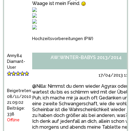
Waage ist mein Feind.
Hochzeitsvorbereitungen
(PW)
Anny84
AW:WINTER-BABYS 2013/2014
Diamant-
User
17/04/2013 11:
@Nilla: Nimmst du denn wieder Agyrax oder
Beigetreten:
wartest du bis es schlimm wird mit der Übelk
08/11/2010
Puh, ich mache mir ja auch oft Gedanken um
21:09:02
eine zweite Schwangerschaft, wie die wohl wi
Beiträge:
Scheinbar ist die Wahrscheinlichkeit wieder 
338
zu haben doch größer als bei anderen, was?
Offline
Ich denk auf jedenfall an dich, allein schon w
ich morgens und abends meine Tablette ne