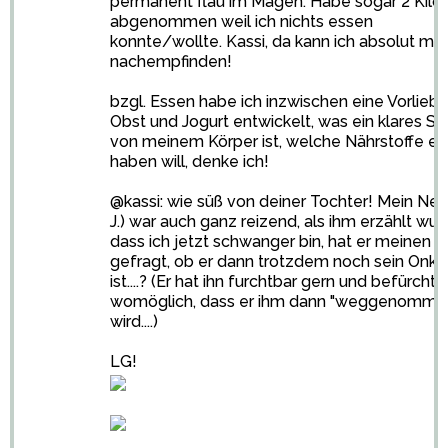
permanent flau im Magen. Habe sogar 2 Kilo
abgenommen weil ich nichts essen
konnte/wollte. Kassi, da kann ich absolut mit 
nachempfinden!
bzgl. Essen habe ich inzwischen eine Vorliebe
Obst und Jogurt entwickelt, was ein klares Si
von meinem Körper ist, welche Nährstoffe er
haben will, denke ich!
@kassi: wie süß von deiner Tochter! Mein Neff
J.) war auch ganz reizend, als ihm erzählt wu
dass ich jetzt schwanger bin, hat er meinen 
gefragt, ob er dann trotzdem noch sein Onke
ist....? (Er hat ihn furchtbar gern und befürchte
womöglich, dass er ihm dann "weggenomme
wird....)
LG!