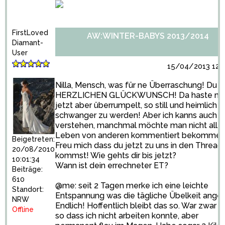
FirstLoved
AW:WINTER-BABYS 2013/2014
Diamant-
User
15/04/2013 12:5
Nilla, Mensch, was für ne Überraschung! Du hi
HERZLICHEN GLÜCKWUNSCH! Da haste mi
jetzt aber überrumpelt, so still und heimlich
schwanger zu werden! Aber ich kanns auch
verstehen, manchmal möchte man nicht alle
Leben von anderen kommentiert bekomme
Beigetreten:
Freu mich dass du jetzt zu uns in den Thread
20/08/2010
kommst! Wie gehts dir bis jetzt?
10:01:34
Wann ist dein errechneter ET?
Beiträge:
610
@me: seit 2 Tagen merke ich eine leichte
Standort:
Entspannung was die tägliche Übelkeit angeh
NRW
Endlich! Hoffentlich bleibt das so. War zwar n
Offline
so dass ich nicht arbeiten konnte, aber