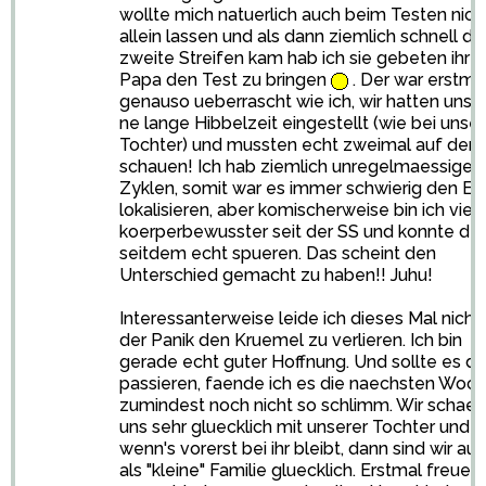
wollte mich natuerlich auch beim Testen nich
allein lassen und als dann ziemlich schnell de
zweite Streifen kam hab ich sie gebeten ihr
Papa den Test zu bringen
. Der war erstma
genauso ueberrascht wie ich, wir hatten uns 
ne lange Hibbelzeit eingestellt (wie bei unser
Tochter) und mussten echt zweimal auf den 
schauen! Ich hab ziemlich unregelmaessige
Zyklen, somit war es immer schwierig den ES
lokalisieren, aber komischerweise bin ich viel
koerperbewusster seit der SS und konnte de
seitdem echt spueren. Das scheint den
Unterschied gemacht zu haben!! Juhu!
Interessanterweise leide ich dieses Mal nicht
der Panik den Kruemel zu verlieren. Ich bin
gerade echt guter Hoffnung. Und sollte es d
passieren, faende ich es die naechsten Woc
zumindest noch nicht so schlimm. Wir schae
uns sehr gluecklich mit unserer Tochter und
wenn's vorerst bei ihr bleibt, dann sind wir au
als "kleine" Familie gluecklich. Erstmal freuen 