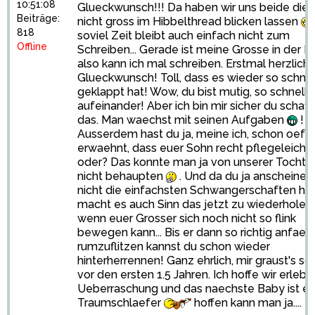
10:51:08
Glueckwunsch!!! Da haben wir uns beide die
Beiträge:
nicht gross im Hibbelthread blicken lassen
818
soviel Zeit bleibt auch einfach nicht zum
Offline
Schreiben... Gerade ist meine Grosse in der Ki
also kann ich mal schreiben. Erstmal herzlich
Glueckwunsch! Toll, dass es wieder so schnel
geklappt hat! Wow, du bist mutig, so schnell
aufeinander! Aber ich bin mir sicher du schaff
das. Man waechst mit seinen Aufgaben
!
Ausserdem hast du ja, meine ich, schon oefte
erwaehnt, dass euer Sohn recht pflegeleicht i
oder? Das konnte man ja von unserer Tochte
nicht behaupten
. Und da du ja anscheinen
nicht die einfachsten Schwangerschaften ha
macht es auch Sinn das jetzt zu wiederholen
wenn euer Grosser sich noch nicht so flink
bewegen kann... Bis er dann so richtig anfaen
rumzuflitzen kannst du schon wieder
hinterherrennen! Ganz ehrlich, mir graust's sc
vor den ersten 1.5 Jahren. Ich hoffe wir erleb
Ueberraschung und das naechste Baby ist ei
Traumschlaefer
hoffen kann man ja....