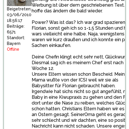
Werbung ist über dem geschriebenen Text. I
Beigetreten:
hoffe das ändern die bald wieder.
03/06/2010
18:56:17
Power? Was ist das? Ich war grad spazieren m
Beiträge:
Florian, sonst geh ich so 1-1,5 Stunden und h
6571
wars vielleicht eine halbe. Naja, wenigstens
Standort:
waren wir kurz draußen und ich konnte ein pa
Bayern
Sachen einkaufen.
Offline
Deine Chefin klingt echt sehr nett, Glückwuns
Diesmal sag ich es meinem Chef erst nach
Woche 12.
Unsere Eltern wissen schon Bescheid. Meine
Mama wußte von der ICSI weil wir sie als
Babysitter für Florian gebraucht haben.
Irgendwie hat sichs nicht so gut angefühlt, mi
Baby in eine Kiwupraxis zu gehen und den Fr
dort unter die Nase zu reiben, welches Glück 
schon hatten. Christians Eltern haben wir es 
an Ostern gesagt. SeinerOma geht es gerade
sehr schlecht und wir dachten, eine so positi
Nachricht kann nicht schaden. Unsere enges