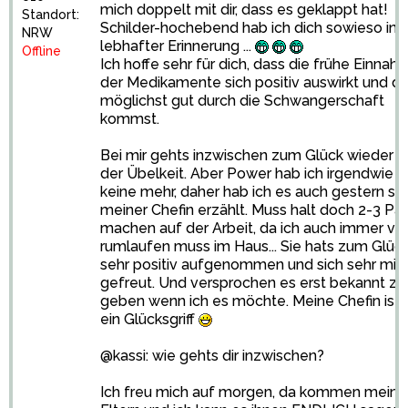
mich doppelt mit dir, dass es geklappt hat!
Standort:
Schilder-hochebend hab ich dich sowieso in
NRW
lebhafter Erinnerung ...
Offline
Ich hoffe sehr für dich, dass die frühe Einnah
der Medikamente sich positiv auswirkt und d
möglichst gut durch die Schwangerschaft
kommst.
Bei mir gehts inzwischen zum Glück wieder m
der Übelkeit. Aber Power hab ich irgendwie 
keine mehr, daher hab ich es auch gestern sc
meiner Chefin erzählt. Muss halt doch 2-3 Pa
machen auf der Arbeit, da ich auch immer vie
rumlaufen muss im Haus... Sie hats zum Glüc
sehr positiv aufgenommen und sich sehr mit 
gefreut. Und versprochen es erst bekannt zu
geben wenn ich es möchte. Meine Chefin ist 
ein Glücksgriff
@kassi: wie gehts dir inzwischen?
Ich freu mich auf morgen, da kommen meine