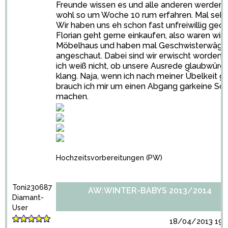
Freunde wissen es und alle anderen werden 
wohl so um Woche 10 rum erfahren. Mal sehe
Wir haben uns eh schon fast unfreiwillig geou
Florian geht gerne einkaufen, also waren wir 
Möbelhaus und haben mal Geschwisterwäge
angeschaut. Dabei sind wir erwischt worden 
ich weiß nicht, ob unsere Ausrede glaubwürdi
klang. Naja, wenn ich nach meiner Übelkeit g
brauch ich mir um einen Abgang garkeine So
machen.
Hochzeitsvorbereitungen
(PW)
Toni230687
AW:WINTER-BABYS 2013/2014
Diamant-
User
18/04/2013 19:3