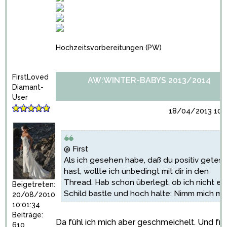
Hochzeitsvorbereitungen
(PW)
FirstLoved
AW:WINTER-BABYS 2013/2014
Diamant-
User
18/04/2013 10:3
@ First
Als ich gesehen habe, daß du positiv getest
hast, wollte ich unbedingt mit dir in den
Thread. Hab schon überlegt, ob ich nicht ei
Beigetreten:
Schild bastle und hoch halte: Nimm mich mit
20/08/2010
10:01:34
Beiträge:
Da fühl ich mich aber geschmeichelt. Und fr
610