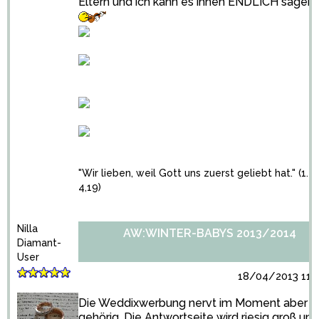
Eltern und ich kann es ihnen ENDLICH sagen!!
"Wir lieben, weil Gott uns zuerst geliebt hat." (1. J
4,19)
Nilla
AW:WINTER-BABYS 2013/2014
Diamant-
User
18/04/2013 11:4
Die Weddixwerbung nervt im Moment aber
gehörig. Die Antwortseite wird riesig groß und