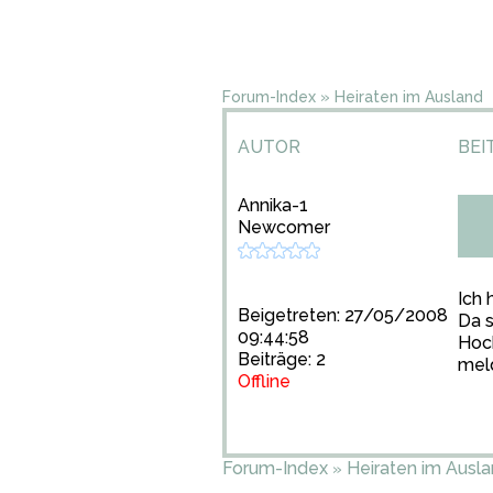
Forum-Index
»
Heiraten im Ausland
AUTOR
BEI
Annika-1
Newcomer
Ich 
Beigetreten: 27/05/2008
Da s
09:44:58
Hoch
Beiträge: 2
mel
Offline
Forum-Index
Heiraten im Ausl
»