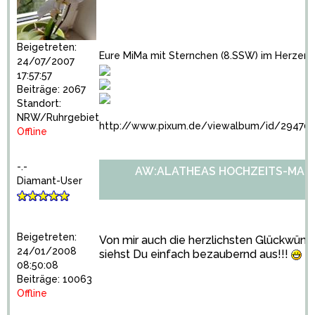
Beigetreten:
Eure MiMa mit Sternchen (8.SSW) im Herzen
24/07/2007
17:57:57
Beiträge: 2067
Standort:
NRW/Ruhrgebiet
http://www.pixum.de/viewalbum/id/294701
Offline
-.-
AW:ALATHEAS HOCHZEITS-MARA
Diamant-User
Beigetreten:
Von mir auch die herzlichsten Glückwün
24/01/2008
siehst Du einfach bezaubernd aus!!!
08:50:08
Beiträge: 10063
Offline