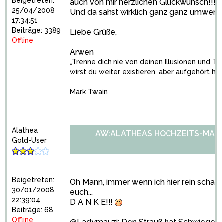
Beigetreten:
auch von mir herzlichen Glückwunsch!!!
25/04/2008
Und da sahst wirklich ganz ganz umwerfen
17:34:51
Beiträge: 3389
Liebe Grüße,
Offline
Arwen
„Trenne dich nie von deinen Illusionen und 
wirst du weiter existieren, aber aufgehört ha
Mark Twain
Alathea
AW:ALATHEAS HOCHZEITS-MARA
Gold-User
Beigetreten:
Oh Mann, immer wenn ich hier rein schau
30/01/2008
euch...
22:39:04
D A N K E!!!
Beiträge: 68
Offline
@Ladymauzi: Den Strauß hat Schwiegermut