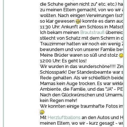
die Schuhe gehen nicht zu" etc. etc.) ha
zu meinen Eltern gemacht, von wo wir a
wollten. Nach einigen Verwirrungen (sche
so klar gewesen
) konnte es dann auch 
11:30 Uhr: Ankunft am Schloss in Matsc
Ich bekam meinen
Brautstrauß
überreicht
stilecht von Schatz mit dem Schirm in de
Trauzimmer hatten wir noch ein wenig Ze
bewundern und von unserer Familie bewu
Meine Brüder waren so süß und stolz
12:00 Uhr: Es geht los!
Wir wurden in das wunderschöne!!!! Zimme
Schlosspark! Der Standesbeamte war sup
Rede gehalten. Als wir schließlich beide 
Mamas kein Auge trocken. Es war wirklic
Ambiente, die Familie, und das "JA" - PE
Nach den Glückwünschen und Umarmungen 
kein Regen mehr!
Wir konnten einige traumhafte Fotos im
Mit
Herzluftballons
an den Autos und Hup
meinen Eltern, wo wir - kurz gesagt - w