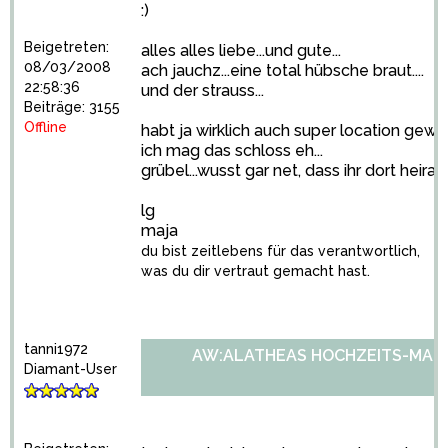
:)
Beigetreten:
alles alles liebe...und gute...
08/03/2008
ach jauchz...eine total hübsche braut....
22:58:36
und der strauss...
Beiträge: 3155
Offline
habt ja wirklich auch super location gewähl
ich mag das schloss eh...
grübel...wusst gar net, dass ihr dort heiratet
lg
maja
du bist zeitlebens für das verantwortlich,
was du dir vertraut gemacht hast.
tanni1972
AW:ALATHEAS HOCHZEITS-MARA
Diamant-User