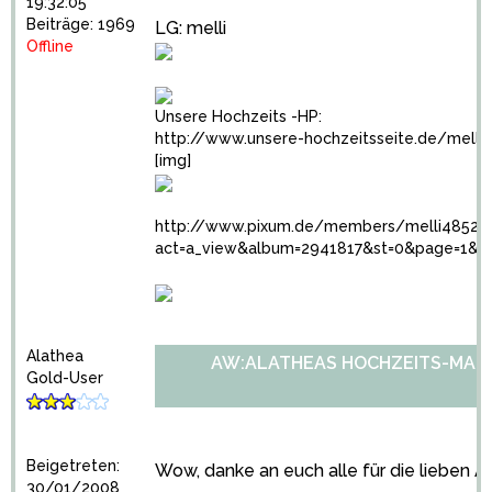
19:32:05
Beiträge: 1969
LG: melli
Offline
Unsere Hochzeits -HP:
http://www.unsere-hochzeitsseite.de/melli
[img]
http://www.pixum.de/members/melli48527
act=a_view&album=2941817&st=0&page=1&k
Alathea
AW:ALATHEAS HOCHZEITS-MARA
Gold-User
Beigetreten:
Wow, danke an euch alle für die lieben A
30/01/2008