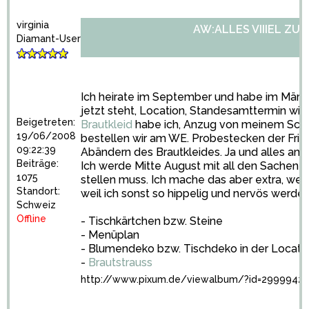
virginia
AW:ALLES VIIIEL ZU 
Diamant-User
Ich heirate im September und habe im März
jetzt steht, Location, Standesamttermin wir he
Beigetreten:
Brautkleid
habe ich, Anzug von meinem Schatz
19/06/2008
bestellen wir am WE. Probestecken der Frisu
09:22:39
Abändern des Brautkleides. Ja und alles an
Beiträge:
Ich werde Mitte August mit all den Sachen b
1075
stellen muss. Ich mache das aber extra, weil
Standort:
weil ich sonst so hippelig und nervös werde, 
Schweiz
Offline
- Tischkärtchen bzw. Steine
- Menüplan
- Blumendeko bzw. Tischdeko in der Locati
-
Brautstrauss
http://www.pixum.de/viewalbum/?id=2999942