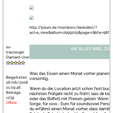
http://pixum.de/members/derkolibri/?
act=a_view&album=2999205&page=1&ktw=98fa
ex-
AW:ALLES VIIIEL ZU 
trauzeugin
Diamant-User
Was das Essen einen Monat vorher planen an
Beigetreten:
vorsichtig...
26/06/2008
01:09:46
Wenn du die Location jetzt schon fest buchst 
Beiträge:
nächsten Frühjahr nicht zu früh!), lass dir k
1239
oder das Büffett mit Preisen geben. Wenn de
Offline
Sorge, für xxxx,- Euro für soundsoviel Person
du erfährst einen Monat vorher, dass damit 