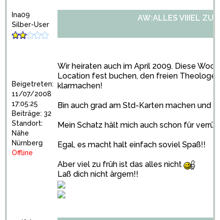
Ina09
AW:ALLES VIIIEL ZU 
Silber-User
Wir heiraten auch im April 2009. Diese Woche
Location fest buchen, den freien Theologe
Beigetreten:
klarmachen!
11/07/2008
17:05:25
Bin auch grad am Std-Karten machen und und
Beiträge: 32
Standort:
Mein Schatz hält mich auch schon für verrü
Nähe
Nürnberg
Egal, es macht halt einfach soviel Spaß!!
Offline
Aber viel zu früh ist das alles nicht
Laß dich nicht ärgern!!