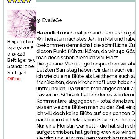
@ EvalieSe
Ha endlich nochmal jemand dem es so geht w
Wir heiraten nächstes Jahr im Mai und habe
Beigetreten:
(bekommen demnächst die schriftliche Zusag
24/07/2008
diesen Punkt früh zu klären, da wir 140 Gäst
09:53:28
man doch schon ziemlich viel Platz.
Beiträge: 355
Die genaue Menüfolge besprechen wir aber a
Standort: bei
Letzten Samstag haben wir dann auch ein pa
Stuttgart
ich wie du eine Blüte als Leitthema auch au
Offline
Menükarten, dem Kirchenheft usw. haben will
unfreundlich. Da wurde man angeschaut als
Tassen im SChrank hätte oder es wurden 
Kommentare abgegeben - total daneben. Dab
wissen welche Blüten man zu der Zeit ein
Ich will doch keine Blüte auf den ganzen D
nachher in der Deko keine Spur zu sehen ist!
Nur eine Floristin war nett - die hat sich sc
aufgeschrieben, hat gefrag wieviele wir sind,
sie wird uns jetzt mal nen Vorschlag machen