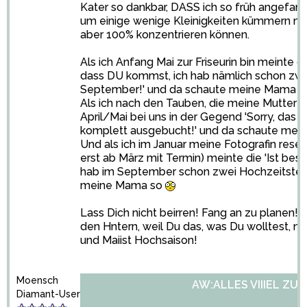
Kater so dankbar, DASS ich so früh angefan
um einige wenige Kleinigkeiten kümmern müs
aber 100% konzentrieren können.
Als ich Anfang Mai zur Friseurin bin meinte d
dass DU kommst, ich hab nämlich schon zwe
September!' und da schaute meine Mama 
Als ich nach den Tauben, die meine Mutter wo
April/Mai bei uns in der Gegend 'Sorry, das
komplett ausgebucht!' und da schaute me
Und als ich im Januar meine Fotografin reser
erst ab März mit Termin) meinte die 'Ist bess
hab im September schon zwei Hochzeitsterm
meine Mama so
Lass Dich nicht beirren! Fang an zu planen! 
den Hntern, weil Du das, was Du wolltest, n
und Maiist Hochsaison!
Moensch
AW:ALLES VIIIEL ZU 
Diamant-User