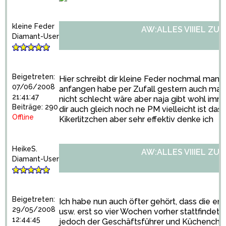
kleine Feder
AW:ALLES VIIIEL ZU 
Diamant-User
Beigetreten:
Hier schreibt dir kleine Feder nochmal man k
07/06/2008
anfangen habe per Zufall gestern auch ma
21:41:47
nicht schlecht wäre aber naja gibt wohl im
Beiträge: 290
dir auch gleich noch ne PM vielleicht ist das
Offline
Kikerlitzchen aber sehr effektiv denke ich
HeikeS.
AW:ALLES VIIIEL ZU 
Diamant-User
Beigetreten:
Ich habe nun auch öfter gehört, dass die e
29/05/2008
usw. erst so vier Wochen vorher stattfindet; 
12:44:45
jedoch der Geschäftsführer und Küchenchef 