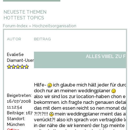
NEUESTE THEMEN
HOTTEST TOPICS
Forum-Index
»
Hochzeitsorganisation
AUTOR
BEITRAG
EvalieSe
ALLES VIIIEL ZU F
Diamant-User
Hilfe-
ich glaube mich hält jeder für durchg
doch nur an meinen weddingplaner
Beigetreten:
also wir sind los zur location-haben chon et
16/07/2008
bekommen. ich fragte nach genauen details-
11:12:54
das mit dem essen reicht so nen monat davor
Beiträge: 167
?!?!?!!!
mein weddingplaner meint das abe
Standort:
verrückt?! also ich sprach von vertrag(die loc
München
in der nähe die wir kennen) der typ meinte nu