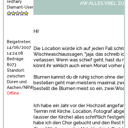
redfairy
AW:ALLES VIIIEL ZU 
Diamant-User
Hi!
Beigetreten:
14/06/2007
Die Location würde ich auf jeden Fall schrif
14:24:08
Wischiwaschiaussagen, "jaja, das schreib ich 
Beiträge:
verlassen. Wenn was schief geht, hast du ni
8073
könnt ihr wirklich auch einen Monat vorher pl
Standort:
zwischen
Blumen kannst du dir ruhig schon ohne den F
Düren und
bestellen geht man meistens maximal zwei M
Aachen/NRW
bestellt die Blumen meist so ein, zwei Woch
Offline
Ich habe ein Jahr vor der Hochzeit angefang
Termin mit Kirche, Location, Fotograf abges
(ausser der Kirche) alles schriftlich festgeha
habe ich den Chor gebucht und den Rest halt