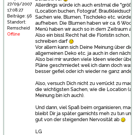
27/09/2007
Allerdings würde ich auch erstmal die "größ
17:08:27
(Location buchen, Fotograf, Brautkleidsuche)
Beiträge: 56
Sachen wie, Blumen, Tischdeko etc. würde ic
Standort:
aufheben. Die Blumen haben wir ca. 6 Woche
Remscheid
Menü haben wir auch so in dem Zeitraum a
Offline
Also ein bissl Recht hat die Floristin schon, 
schreiben darf
Vor allem kann sich Deine Meinung über die
allgemeinen Deko etc. ja auch in den nächs
Also bei mir wurden viele Ideen wieder übe
Pläne geschmiedet weil ich dann doch was
besser gefiel oder ich wieder ne ganz andere
Also, versuch Dich nicht zu verrückt zu ma
die wichtigsten Sachen, wie die Location (auf
Meinung bin ich auch).
Und dann, viel Spaß beim organisieren, mach 
bleibt Dir ja später garnichts meh zu tun und
gut von der steigenden Nervosität ab
LG