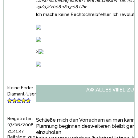
Diese Mitteilung wurde 1 Mal aktualisiert. Die letz
29/07/2008 18:13:08 Uhr
Ich mache keine Rechtschreibfehler. Ich revoluti
>
kleine Feder
AW:ALLES VIIIEL ZU 
Diamant-User
Beigetreten:
Schließe mich den Vorrednern an man kann n
07/06/2008
Plannung beginnen desweiteren bleibt genu
21:41:47
einzuholen
Beiträge: 290