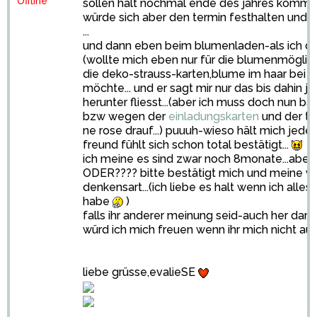
Offline
sollen halt nochmal ende des jahres komme
würde sich aber den termin festhalten und fre
...
und dann eben beim blumenladen-als ich de
(wollte mich eben nur für die blumenmöglic
die deko-strauss-karten,blume im haar bei mi
möchte... und er sagt mir nur das bis dahin ja
herunter fliesst...(aber ich muss doch nun 
bzw wegen der
einladungskarten
und der ti
ne rose drauf...) puuuh-wieso hält mich jeder 
freund fühlt sich schon total bestätigt...
ich meine es sind zwar noch 8monate...aber 
ODER???? bitte bestätigt mich und meine v
denkensart...(ich liebe es halt wenn ich alles
habe
)
falls ihr anderer meinung seid-auch her damit
würd ich mich freuen wenn ihr mich nicht auc
liebe grüsse,evalieSE