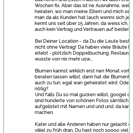
Wochen fix. Aber das ist ne Ausnahme, weil w
heiraten, wo man meine Eltern und mich seh
man da als Kunden hat (auch wenns sich jetz
kennt uns seit über 15 Jahren, da weiss ich
auch kein Vertrag und Vertrauen auf beiden S
Bei Deiner Location - da Du die Leute besti
nicht ohne Vertrag! Da haben viele Bräute hi
erlebt - plötzlich Doppelbuchung, Restaura
wusste von nix mehr usw...
Blumen kannst wirklich erst nen Monat vorh
beraten lassen willst, dann hat die Blume
auch zu tun, egal wan geheiratet wird. Oder 
nötig?
Und falls Du so mal gucken willst, googel do
sind hunderte von schönen Fotos sämtlicher 
aufgelistet mit Namen und und und, da kann
machen.
Kater und alle Anderen haben nur gelacht o
viiiiel zu früh dran, Du hast noch soooo viel Z