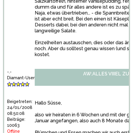
Salzkartoffeln, hinterher Vanillepudding, fert
dumm da und für alles andere ist es zu spät.
Naja, etwas übertrieben... - die Spannbreite
ist aber echt breit. Bei den einen ist Käsep
Desserts dabei, bei den anderen nicht mal 
langweilige Salate.
Einzelheiten austauschen, dies oder das ä
noch. Aber du solltest genau wissen (und schr
kostet.
-.-
AW:ALLES VIIIEL ZU 
Diamant-User
Beigetreten:
Hallo Süsse,
24/01/2008
08:50:08
also wir heiraten in 6 Wochen und mit der g
Beiträge:
Januar angefangen, also auch 8 Monate davo
10063
Offline
Blümchen und Essen machen wir auch erst d