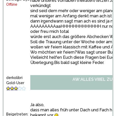
habe unseres vorhaben (heiraten) letzen Ja
Offline
verkündigt
sind seid dem mehr oder weniger am plane
mal weniger am Anfang denkt man ach ist ja 
dann irgendwann sagt man ach es sind ja noc
AAAAAAAAAaaHHHHHHHHHHHHH nur noch 24
oder freu mich total
würde erst auch das größere Abchecken Wann
Soll die Trauung unter der Woche oder am
wollen wir feiern klassisch mit Kaffee und 
Wo möchten wir feiern?Was sagt unser Bud
Vielleicht helfen Euch diese Fragen bei Eue
Überlegung.Bis bald sagt kleine Feder.
derkolibri
AW:ALLES VIIIEL ZU 
Gold-User
Ja also,
dass man alles früh unter Dach und Fach 
Beigetreten:
bekannt vor