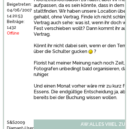
Beigetreten:
aufpassen, da es sein könnte, dass in dem 
04/06/2007
stattfinden. Wir haben unsere Location über
14:20:53
gehabt, ohne Vertrag. Finde ich nicht schli
Beiträge:
Vertrag auch sehe: was ist, wenn ihr doch wo
1432
Fest verschieben wollt? Dann kommt ihr au
Offline
Vertrag.
Könnt ihr nicht dabei sein, wenn er den Termi
über die Schulter gucken
?
Florist hat meiner Meinung nach noch Zeit, ab
Fotografen unbedingt bald organisieren, da
ruhiger.
Und einen Monat vorher wäre mir zu kurz fü
Essens. Die endgültige Entscheidung ja, abe
bereits bei der Buchung wissen wollen.
S&S2009
AW:ALLES VIIIEL ZU 
Diamant-User