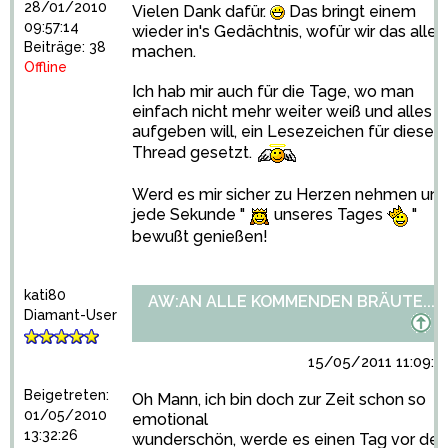
28/01/2010
Vielen Dank dafür.
Das bringt einem
09:57:14
wieder in's Gedächtnis, wofür wir das alles
Beiträge: 38
machen.
Offline
Ich hab mir auch für die Tage, wo man
einfach nicht mehr weiter weiß und alles
aufgeben will, ein Lesezeichen für diesen
Thread gesetzt.
Werd es mir sicher zu Herzen nehmen un
jede Sekunde "
unseres Tages
"
bewußt genießen!
kati80
AW:AN ALLE KOMMENDEN BRÄUTE...
Diamant-User
15/05/2011 11:09:3
Beigetreten:
Oh Mann, ich bin doch zur Zeit schon so
01/05/2010
emotional
13:32:26
wunderschön, werde es einen Tag vor der