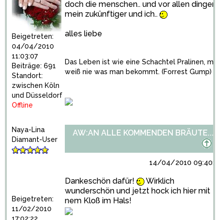
doch die menschen.. und vor allen dingen
mein zukünftiger und ich..
alles liebe
Beigetreten:
04/04/2010
11:03:07
Das Leben ist wie eine Schachtel Pralinen, ma
Beiträge: 691
weiß nie was man bekommt. (Forrest Gump)
Standort:
zwischen Köln
und Düsseldorf
Offline
Naya-Lina
AW:AN ALLE KOMMENDEN BRÄUTE...
Diamant-User
14/04/2010 09:40:1
Dankeschön dafür!
Wirklich
wunderschön und jetzt hock ich hier mit
Beigetreten:
nem Kloß im Hals!
11/02/2010
17:02:22