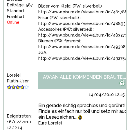
Beiträge: 587
Bilder vom Kleid: (PW: silverbell)
Standort:
http://www.pixum.de/viewalbum/id/4817886
Frankfurt
Frisur (PW: silverbell) :
Offline
http://www.pixum.de/viewalbum/id/488933
Accessoires (PW: silverbell) :
http://www.pixum.de/viewalbum/id/4832737
Blumen (PW: flowers):
http://www.pixum.de/viewalbum/id/493088
JGA:
http://www.pixum.de/viewalbum/id/4927542
Lorelei
AW:AN ALLE KOMMENDEN BRÄUTE...
Platin-User
14/04/2010 12:15:4
Bin gerade richtig sprachlos und gerührt!!!
Finde es einfach nur toll und setz mir auch
Beigetreten:
ein Lesezeichen...
16/02/2010
Eure Lorelei
12:22:14