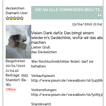
deckelchen
AW:AN ALLE KOMMENDEN BRÄUTE...
Diamant-User
13/04/2010 21:04:0
Vielen Dank dafür. Das bringt einem
wieder in's Gedächtnis, wofür wir das alles
machen.
Lieber Gruß,
das Deckelchen
Beigetreten:
Wer Rechtschreibfehler findet, darf sie
20/01/2010
behalten.
11:04:42
Beiträge: 2551
Verkaufspixum:
Standort: Ba-
http://www.pixum.de/viewalbum/id/5456801
Wü
Offline
Vorbereitungen:
http://www.pixum.de/viewalbum/id/5069387
Standesamt: