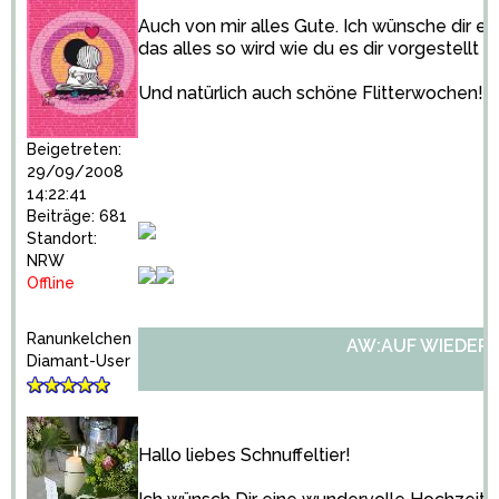
Auch von mir alles Gute. Ich wünsche dir 
das alles so wird wie du es dir vorgestellt h
Und natürlich auch schöne Flitterwochen!
Beigetreten:
29/09/2008
14:22:41
Beiträge: 681
Standort:
NRW
Offline
Ranunkelchen
AW:AUF WIEDER
Diamant-User
Hallo liebes Schnuffeltier!