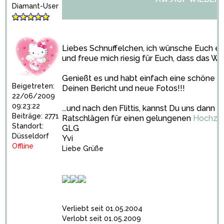
Diamant-User
Liebes Schnuffelchen, ich wünsche Euch ei
und freue mich riesig für Euch, dass das Wett
Genießt es und habt einfach eine schöne Ze
Beigetreten:
Deinen Bericht und neue Fotos!!!
22/06/2009
09:23:22
...und nach den Flittis, kannst Du uns dann
Beiträge: 2771
Ratschlägen für einen gelungenen
Hochzei
Standort:
GLG
Düsseldorf
Yvi
Offline
Liebe Grüße
Verliebt seit 01.05.2004
Verlobt seit 01.05.2009