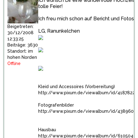
Ich wünsch Dir eine wundervolle Hochzeit, 
tolle Feier!
Ich freu mich schon auf Bericht und Fotos!
Beigetreten:
LG, Ranunkelchen
30/12/2008
12:33:25
Beiträge: 3630
Standort: im
hohen Norden
Offline
Kleid und Accessoires (Vorbereitung)
http://www.pixum.de/viewalbum/id/4187822
(
Fotografenbilder
http://www.pixum.de/viewalbum/id/4389607
Hausbau
http://www.pixum.de/viewalbum/id/6105046