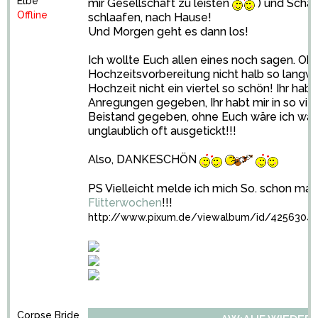
Elbe
mir Gesellschaft zu leisten
) und Schat
Offline
schlaafen, nach Hause!
Und Morgen geht es dann los!
Ich wollte Euch allen eines noch sagen. Oh
Hochzeitsvorbereitung nicht halb so langw
Hochzeit nicht ein viertel so schön! Ihr habt
Anregungen gegeben, Ihr habt mir in so vi
Beistand gegeben, ohne Euch wäre ich wär
unglaublich oft ausgetickt!!!
Also, DANKESCHÖN
PS Vielleicht melde ich mich So. schon mal,
Flitterwochen
!!!
http://www.pixum.de/viewalbum/id/4256304
Corpse Bride