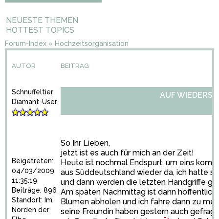
NEUESTE THEMEN
HOTTEST TOPICS
Forum-Index
»
Hochzeitsorganisation
AUTOR
BEITRAG
Schnuffeltier
AUF WIEDERSE
Diamant-User
So Ihr Lieben,
jetzt ist es auch für mich an der Zeit!
Beigetreten:
Heute ist nochmal Endspurt, um eins kommt
04/03/2009
aus Süddeutschland wieder da, ich hatte sie
11:35:19
und dann werden die letzten Handgriffe ge
Beiträge: 896
Am späten Nachmittag ist dann hoffentlich a
Standort: Im
Blumen abholen und ich fahre dann zu me
Norden der
seine Freundin haben gestern auch gefragt