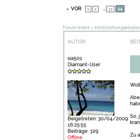
VOR
...
34
◄
1
2
33
Forum-Index
»
Hochzeitsorganisatio
AUTOR
BEI
sia501
Diamant-User
Woll
Abe
habe
So, 
Beigetreten: 30/04/2009
kran
16:25:55
Beiträge: 329
Zu a
Offline