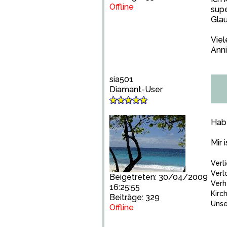
Offline
supe
Glau
Viel
Anni
sia501
Diamant-User
Hab´
Mir 
Verl
Verl
Beigetreten: 30/04/2009
Verh
16:25:55
Kirc
Beiträge: 329
Unse
Offline