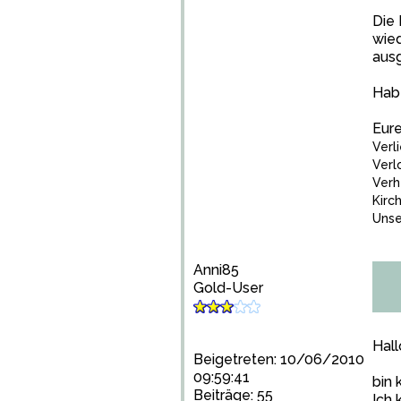
Die 
wied
ausg
Habt
Eure
Verl
Verl
Verh
Kirc
Unse
Anni85
Gold-User
Hall
Beigetreten: 10/06/2010
09:59:41
bin 
Beiträge: 55
Ich 