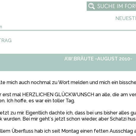
NEUEST
n
TRAG
AW:BRÄUTE -AUGUST 2010-
te mich auch nochmal zu Wort melden und mich ein bisschen
r erst mal HERZLICHEN GLÜCKWUNSCH an alle, die am ve
n. Ich hoffe, es war ein toller Tag.
jetzt zu mir. Eigentlich dachte ich, dass bei uns bisher alles gut
k wurden. Bei mir geht´s jetzt schon wieder, aber Schatzi 
llem Überfluss hab ich seit Montag einen fetten Ausschlag a