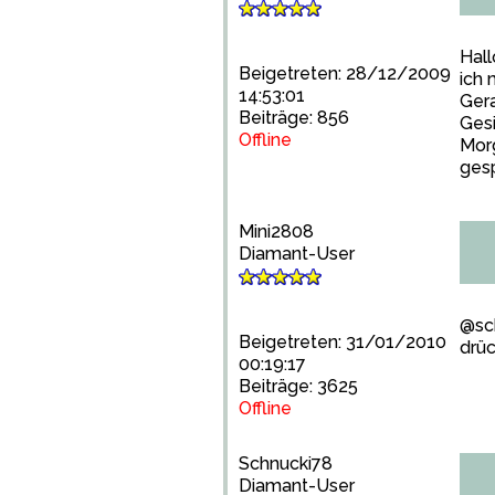
Hall
Beigetreten: 28/12/2009
ich
14:53:01
Gera
Beiträge: 856
Ges
Offline
Morg
gesp
Mini2808
Diamant-User
@sch
Beigetreten: 31/01/2010
drüc
00:19:17
Beiträge: 3625
Offline
Schnucki78
Diamant-User