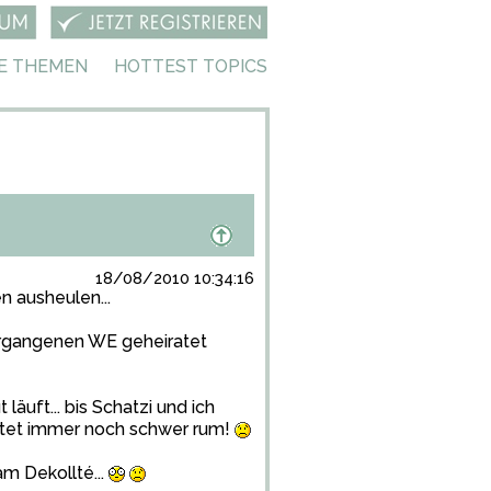
E THEMEN
HOTTEST TOPICS
18/08/2010 10:34:16
 ausheulen...
rgangenen WE geheiratet
 läuft... bis Schatzi und ich
hustet immer noch schwer rum!
m Dekollté...