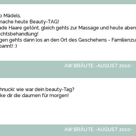
o Mädels,
 mache heute Beauty-TAG!
de Haare getönt, gleich gehts zur Massage und heute aben
ichtsbehandlung!
en gehts dann los an den Ort des Geschehens - Familienzusa
annt! :)
AW:BRÄUTE -AUGUST 2010-
nucki: wie war dein beauty-Tag?
ke dir die daumen für morgen!
AW:BRÄUTE -AUGUST 2010-