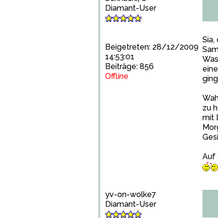
Diamant-User
Sia,
Beigetreten: 28/12/2009
Samt
14:53:01
Was 
Beiträge: 856
eine
Offline
ging
Wahn
zu h
mit 
Morg
Ges
Auf
yv-on-wolke7
Diamant-User