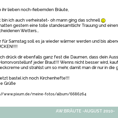
o ihr lieben noch-fiebernden Bräute,
t bin ich auch verheiratet- oh mann ging das schnell
hatten gestern eine tolle standesamtlichr Trauung und eine
heidenen Wetters...
 für Samstag soll es ja wieder wärmer werden und bis abe
CKEN!!!!
 ich drück dir ebenfalls ganz fest die Daumen, dass dein Aus
Horrorvorstellunf jeder Braut!!! Wenns nicht besser wird, kauf
ckcreme und strahlst um so mehr, damit man dir nur in die
jetzt bastel ich noch Kirchenhefte!!!
be Grüße
://www.pixum.de/meine-fotos/album/6686264
AW:BRÄUTE -AUGUST 2010-