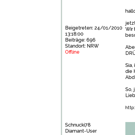
hall
jetz
Beigetreten: 24/01/2010
Wir 
13:18:00
besc
Beiträge: 696
Standort: NRW
Aber
Offline
DRÜ
Sia,
die 
Abde
So, 
Lie
http
Schnucki78
Diamant-User