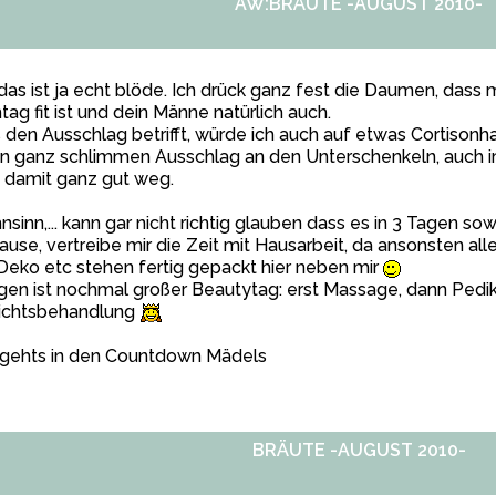
AW:BRÄUTE -AUGUST 2010-
 das ist ja echt blöde. Ich drück ganz fest die Daumen, dass
ag fit ist und dein Männe natürlich auch.
den Ausschlag betrifft, würde ich auch auf etwas Cortisonhal
n ganz schlimmen Ausschlag an den Unterschenkeln, auch im
 damit ganz gut weg.
sinn,... kann gar nicht richtig glauben dass es in 3 Tagen sowe
ause, vertreibe mir die Zeit mit Hausarbeit, da ansonsten alle
Deko etc stehen fertig gepackt hier neben mir
en ist nochmal großer Beautytag: erst Massage, dann Pedik
ichtsbehandlung
 gehts in den Countdown Mädels
BRÄUTE -AUGUST 2010-