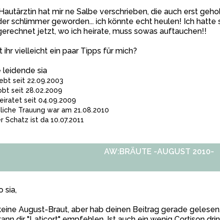
Hautärztin hat mir ne Salbe verschrieben, die auch erst gehol
er schlimmer geworden... ich könnte echt heulen! Ich hatte
erechnet jetzt, wo ich heirate, muss sowas auftauchen!!
 ihr vielleicht ein paar Tipps für mich?
 leidende sia
iebt seit 22.09.2003
obt seit 28.02.2009
eiratet seit 04.09.2009
hliche Trauung war am 21.08.2010
r Schatz ist da 10.07.2011
AW:BRÄUTE -AUGUST 2010-
o sia,
keine August-Braut, aber hab deinen Beitrag gerade gelesen
kann dir "Laticort" empfehlen. Ist auch ein wenig Cortison dri