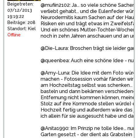
Beigetreten:
@mufiin2102: Ja... so viele schöne Sache
07/12/2013
verliebt gehabt... und die Eulenfeder würd
19:19:22
Neurodermitis kaum Sachen auf der Haut (a
Beiträge: 208
Risiken ein und trägt etwas im Zweifelsfall
Standort: Kiel
Und ein schönes Mutter-Tochter-Wochenend
Offline
noch in zehn Jahren anschauen und an uns
@Die-Laura: Broschen trägt sie leider gar 
@queenbea: Auch eine schöne Idee - nur l
@Amy-Luna: Die Idee mit dem Foto würde mi
machen - Fotosession vorhär fänden wir äu
am Hochzeitstag selbst was schenken... H
basteln und dann bekämen verschiedene Ve
Entfernung nicht kommen können, meine O
Stolz auf ihre Kommode stellen würde) ein
Hochzeit fertig und außerdem wäre das ja 
ich allein für sie ausgesucht habe und da
@Anita1990: Im Prinzip ne tolle Idee... n
Garten gesetzt - der dient als Grabstein 