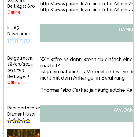
http://www.pixum.de/meine-fotos/album/6
Beiträge: 670
http://www.pixum.de/meine-fotos/album/7
Offline
Ini_85
DANKE
Newcomer
Beigetreten:
Wie wäre es denn, wenn du einfach einen 
28/03/2014
machst?
09:17:53
Ist ja ein natürliches Material und wenn d
Beiträge: 2
nicht mit dem Anhänger in Berührung.
Offline
Thomas *abo (*s) hat ja häufig solche Ket
Raeubertochter
AW:DANK
Diamant-User