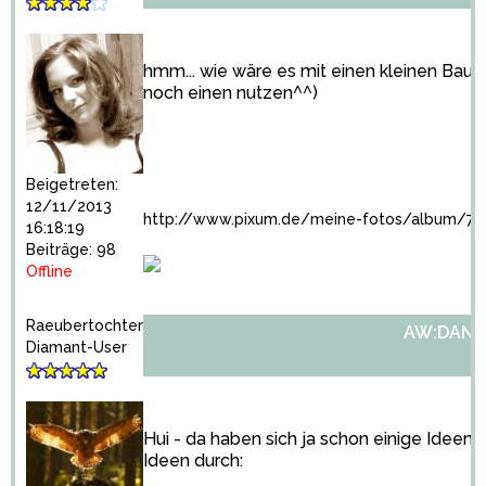
hmm... wie wäre es mit einen kleinen Bau
noch einen nutzen^^)
Beigetreten:
12/11/2013
http://www.pixum.de/meine-fotos/album/70
16:18:19
Beiträge: 98
Offline
Raeubertochter
AW:DANK
Diamant-User
Hui - da haben sich ja schon einige Ide
Ideen durch: