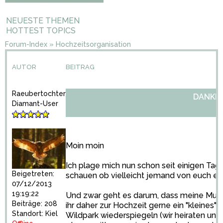
NEUESTE THEMEN
HOTTEST TOPICS
Forum-Index
»
Hochzeitsorganisation
AUTOR
BEITRAG
Raeubertochter
DANKE
Diamant-User
Moin moin
Ich plage mich nun schon seit einigen Tag
Beigetreten:
schauen ob vielleicht jemand von euch ein
07/12/2013
19:19:22
Und zwar geht es darum, dass meine Mutter
Beiträge: 208
ihr daher zur Hochzeit gerne ein "kleines
Standort: Kiel
Wildpark wiederspiegeln (wir heiraten und 