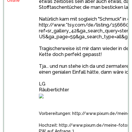
Offline
etwas zeitloses sein aber auch etwas, dass
Stofftaschentücher, die man besticken las
Natürlich kam mit sogleich "Schmuck" in de
http://www.*tsy.com/de/listing/156660875
ref=sr_gallery_42&ga_search_query=ste
US&ga_page=59&ga_search_type=all&ga_
Tragischerweise ist mir dann wieder in de
Kette doch perfekt gepasst!
Tja... und nun stehe ich da und zermatere
einen genialen Einfall hätte, dann wäre ic
LG
Räubertichter
Vorbereitungen:
http://www.pixum.de/meine
Hochzeit:
http://www.pixum.de/meine-fotos
PW auf Anfrage :)