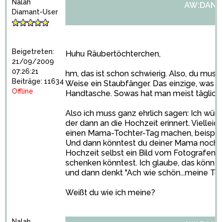
Nalah
AW:DANK
Diamant-User
Beigetreten:
Huhu Räubertöchterchen,
21/09/2009
07:26:21
hm, das ist schon schwierig. Also, du musst 
Beiträge: 11634
Weise ein Staubfänger. Das einzige, was 
Offline
Handtasche. Sowas hat man meist täglich in
Also ich muss ganz ehrlich sagen: Ich wür
der dann an die Hochzeit erinnert. Viellei
einen Mama-Tochter-Tag machen, beispiel
Und dann könntest du deiner Mama noch ei
Hochzeit selbst ein Bild vom Fotografen 
schenken könntest. Ich glaube, das könnte
und dann denkt "Ach wie schön...meine Toch
Weißt du wie ich meine?
Nalah