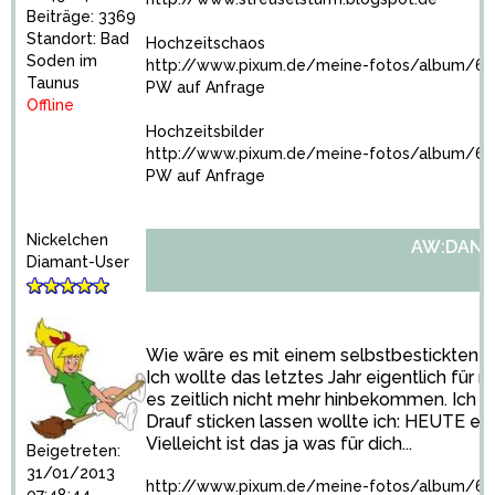
Beiträge: 3369
Standort: Bad
Hochzeitschaos
Soden im
http://www.pixum.de/meine-fotos/album/6
Taunus
PW auf Anfrage
Offline
Hochzeitsbilder
http://www.pixum.de/meine-fotos/album/68
PW auf Anfrage
Nickelchen
AW:DANK
Diamant-User
Wie wäre es mit einem selbstbestickten 
Ich wollte das letztes Jahr eigentlich f
es zeitlich nicht mehr hinbekommen. Ich hä
Drauf sticken lassen wollte ich: HEUTE e
Vielleicht ist das ja was für dich...
Beigetreten:
31/01/2013
http://www.pixum.de/meine-fotos/album/67
07:48:44