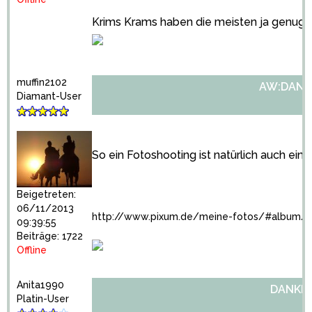
Krims Krams haben die meisten ja genug in
muffin2102
AW:DANK
Diamant-User
So ein Fotoshooting ist natürlich auch eine 
Beigetreten:
06/11/2013
http://www.pixum.de/meine-fotos/#album/
09:39:55
Beiträge: 1722
Offline
Anita1990
DANKE
Platin-User