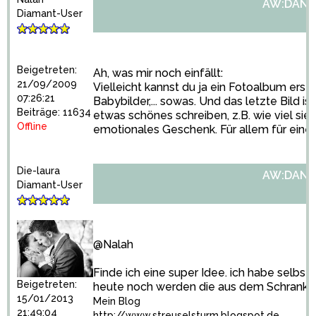
AW:DANK
Diamant-User
Beigetreten:
Ah, was mir noch einfällt:
21/09/2009
Vielleicht kannst du ja ein Fotoalbum erste
07:26:21
Babybilder,... sowas. Und das letzte Bild 
Beiträge: 11634
etwas schönes schreiben, z.B. wie viel sie d
Offline
emotionales Geschenk. Für allem für ein
Die-laura
AW:DANK
Diamant-User
@Nalah
Finde ich eine super Idee. ich habe selbs
Beigetreten:
heute noch werden die aus dem Schrank 
15/01/2013
Mein Blog
21:49:04
http://www.streuselsturm.blogspot.de