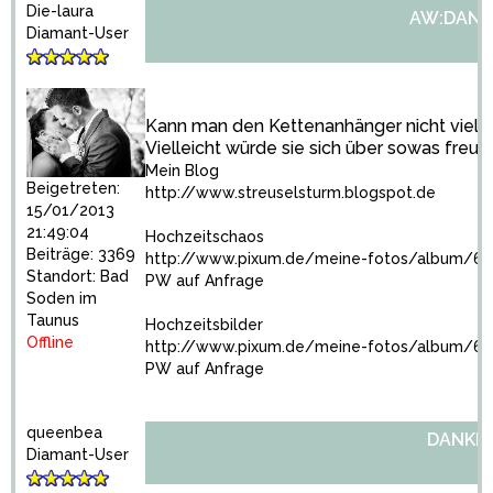
Die-laura
AW:DANK
Diamant-User
Kann man den Kettenanhänger nicht viellei
Vielleicht würde sie sich über sowas freue
Mein Blog
Beigetreten:
http://www.streuselsturm.blogspot.de
15/01/2013
21:49:04
Hochzeitschaos
Beiträge: 3369
http://www.pixum.de/meine-fotos/album/6
Standort: Bad
PW auf Anfrage
Soden im
Taunus
Hochzeitsbilder
Offline
http://www.pixum.de/meine-fotos/album/68
PW auf Anfrage
queenbea
DANKE
Diamant-User