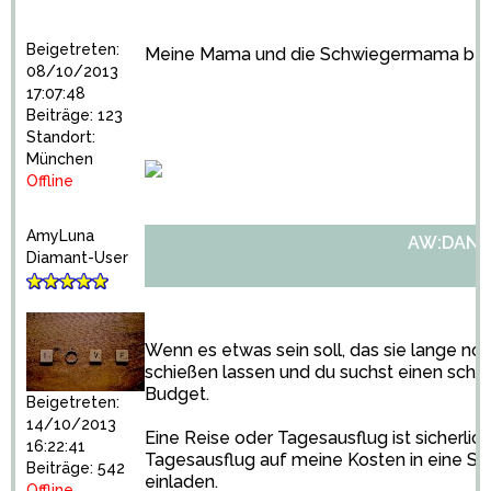
Beigetreten:
Meine Mama und die Schwiegermama b
08/10/2013
17:07:48
Beiträge: 123
Standort:
München
Offline
AmyLuna
AW:DANK
Diamant-User
Wenn es etwas sein soll, das sie lange no
schießen lassen und du suchst einen schönen
Budget.
Beigetreten:
14/10/2013
Eine Reise oder Tagesausflug ist sicherli
16:22:41
Tagesausflug auf meine Kosten in eine St
Beiträge: 542
einladen.
Offline