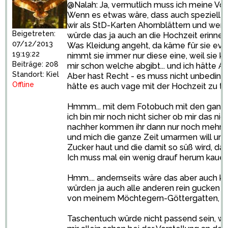
@Nalah: Ja, vermutlich muss ich meine Vor
Wenn es etwas wäre, dass auch speziell an
wir als StD-Karten Ahornblättern und wenn
Beigetreten:
würde das ja auch an die Hochzeit erinnern.
07/12/2013
Was Kleidung angeht, da käme für sie event
19:19:22
nimmt sie immer nur diese eine, weil sie 
Beiträge: 208
mir schon welche abgibt... und ich hätte A
Standort: Kiel
Aber hast Recht - es muss nicht unbedingt
Offline
hätte es auch vage mit der Hochzeit zu tu
Hmmm... mit dem Fotobuch mit den ganzen a
ich bin mir noch nicht sicher ob mir das nich
nachher kommen ihr dann nur noch mehr die
und mich die ganze Zeit umarmen will und ic
Zucker haut und die damit so süß wird, d
Ich muss mal ein wenig drauf herum kaue
Hmm.... andernseits wäre das aber auch ke
würden ja auch alle anderen rein gucken un
von meinem Möchtegern-Göttergatten, de
Taschentuch würde nicht passend sein, weil