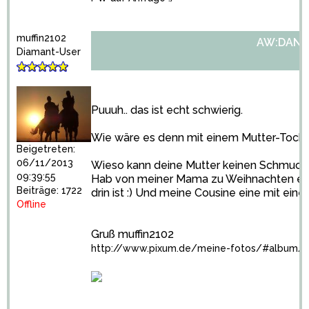
muffin2102
AW:DANK
Diamant-User
Puuuh.. das ist echt schwierig.
Wie wäre es denn mit einem Mutter-Toch
Beigetreten:
06/11/2013
Wieso kann deine Mutter keinen Schmuck
09:39:55
Hab von meiner Mama zu Weihnachten ein
Beiträge: 1722
drin ist :) Und meine Cousine eine mit eine
Offline
Gruß muffin2102
http://www.pixum.de/meine-fotos/#album/