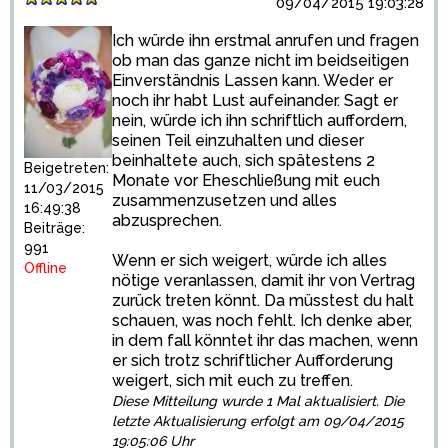
09/04/2015 19:03:28
Ich würde ihn erstmal anrufen und fragen
ob man das ganze nicht im beidseitigen
Einverständnis Lassen kann. Weder er
noch ihr habt Lust aufeinander. Sagt er
nein, würde ich ihn schriftlich auffordern,
seinen Teil einzuhalten und dieser
beinhaltete auch, sich spätestens 2
Beigetreten:
Monate vor Eheschließung mit euch
11/03/2015
zusammenzusetzen und alles
16:49:38
abzusprechen.
Beiträge:
991
Wenn er sich weigert, würde ich alles
Offline
nötige veranlassen, damit ihr von Vertrag
zurück treten könnt. Da müsstest du halt
schauen, was noch fehlt. Ich denke aber,
in dem fall könntet ihr das machen, wenn
er sich trotz schriftlicher Aufforderung
weigert, sich mit euch zu treffen.
Diese Mitteilung wurde 1 Mal aktualisiert. Die
letzte Aktualisierung erfolgt am 09/04/2015
19:05:06 Uhr