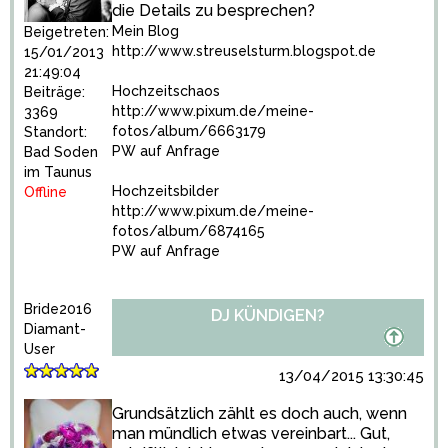
die Details zu besprechen?
Mein Blog
Beigetreten:
http://www.streuselsturm.blogspot.de
15/01/2013
21:49:04
Hochzeitschaos
Beiträge:
http://www.pixum.de/meine-
3369
fotos/album/6663179
Standort:
PW auf Anfrage
Bad Soden
im Taunus
Hochzeitsbilder
Offline
http://www.pixum.de/meine-
fotos/album/6874165
PW auf Anfrage
Bride2016
DJ KÜNDIGEN?
Diamant-
User
13/04/2015 13:30:45
Grundsätzlich zählt es doch auch, wenn
man mündlich etwas vereinbart... Gut,