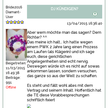
Bride2016
DJ KÜNDIGEN?
Diamant-
User
13/04/2015 16:36:40
Aber wem möchte man das sagen? Dem
Richter? ^^
Das meine ich halt... Ich hatte wegen
einem PWK 2 Jahre lang einen Prozess
am Laufen (als Klägerin) und ich sage
euch, diese gerichtlichen
Angelegenheiten sind echt nervig.
Beigetreten:
Deswegen würde ich es nicht auf sowas
11/03/2015
ankommen lassen, sondern versuchen,
16:49:38
das ganze so aus der Welt zu schaffen.
Beiträge:
991
Es steht und fällt wohl alles mit dem
Offline
Vertrag und seinem Inhalt. Hoffentlich hat
die TE diese Vorabbesprechungen
schriftlich fixiert