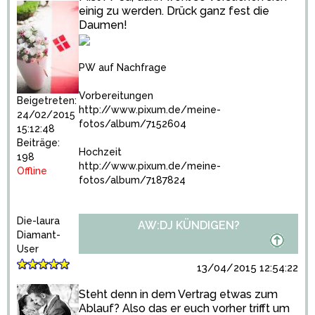
einig zu werden. Drück ganz fest die
Daumen!
PW auf Nachfrage
Vorbereitungen
Beigetreten:
http://www.pixum.de/meine-
24/02/2015
fotos/album/7152604
15:12:48
Beiträge:
Hochzeit
198
http://www.pixum.de/meine-
Offline
fotos/album/7187824
Die-laura
AW:DJ KÜNDIGEN?
Diamant-
User
13/04/2015 12:54:22
Steht denn in dem Vertrag etwas zum
Ablauf? Also das er euch vorher trifft um