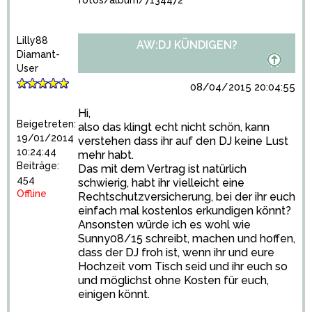
fotos/album/7134472
Lilly88
AW:DJ KÜNDIGEN?
Diamant-
User
08/04/2015 20:04:55
Hi,
Beigetreten:
also das klingt echt nicht schön, kann
19/01/2014
verstehen dass ihr auf den DJ keine Lust
10:24:44
mehr habt.
Beiträge:
Das mit dem Vertrag ist natürlich
454
schwierig, habt ihr vielleicht eine
Offline
Rechtschutzversicherung, bei der ihr euch
einfach mal kostenlos erkundigen könnt?
Ansonsten würde ich es wohl wie
Sunny08/15 schreibt, machen und hoffen,
dass der DJ froh ist, wenn ihr und eure
Hochzeit vom Tisch seid und ihr euch so
und möglichst ohne Kosten für euch,
einigen könnt.