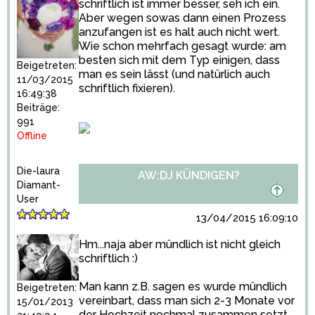
schriftlich ist immer besser, seh ich ein.
Aber wegen sowas dann einen Prozess
anzufangen ist es halt auch nicht wert.
Wie schon mehrfach gesagt wurde: am
besten sich mit dem Typ einigen, dass
Beigetreten:
man es sein lässt (und natürlich auch
11/03/2015
schriftlich fixieren).
16:49:38
Beiträge:
991
Offline
Die-laura
AW:DJ KÜNDIGEN?
Diamant-
User
13/04/2015 16:09:10
Hm...naja aber mündlich ist nicht gleich
schriftlich :)
Man kann z.B. sagen es wurde mündlich
Beigetreten:
vereinbart, dass man sich 2-3 Monate vor
15/01/2013
der Hochzeit nochmal zusammen setzt