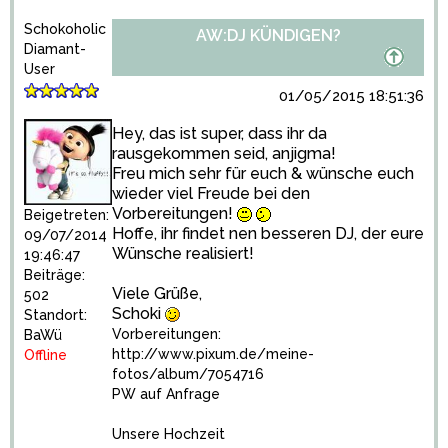
Schokoholic
AW:DJ KÜNDIGEN?
Diamant-
User
01/05/2015 18:51:36
Hey, das ist super, dass ihr da
rausgekommen seid, anjigma!
Freu mich sehr für euch & wünsche euch
wieder viel Freude bei den
Vorbereitungen!
Beigetreten:
Hoffe, ihr findet nen besseren DJ, der eure
09/07/2014
Wünsche realisiert!
19:46:47
Beiträge:
Viele Grüße,
502
Schoki
Standort:
Vorbereitungen:
BaWü
http://www.pixum.de/meine-
Offline
fotos/album/7054716
PW auf Anfrage
Unsere Hochzeit