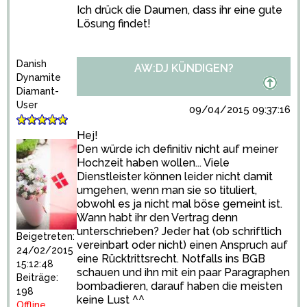
Ich drück die Daumen, dass ihr eine gute
Lösung findet!
Danish
AW:DJ KÜNDIGEN?
Dynamite
Diamant-
User
09/04/2015 09:37:16
Hej!
Den würde ich definitiv nicht auf meiner
Hochzeit haben wollen... Viele
Dienstleister können leider nicht damit
umgehen, wenn man sie so tituliert,
obwohl es ja nicht mal böse gemeint ist.
Wann habt ihr den Vertrag denn
unterschrieben? Jeder hat (ob schriftlich
Beigetreten:
vereinbart oder nicht) einen Anspruch auf
24/02/2015
eine Rücktrittsrecht. Notfalls ins BGB
15:12:48
schauen und ihn mit ein paar Paragraphen
Beiträge:
bombadieren, darauf haben die meisten
198
keine Lust ^^
Offline