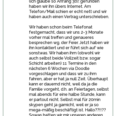
(ich glaube so Anfang 30); gefunden
haben wir ihn übers Internet. Am
Telefon/Mail schien er echt nett und wir
haben auch einen Vertrag unterschrieben.
Wir haben schon beim Telefonat
festgemacht, dass wir uns 2-3 Monate
vorher mal treffen und genaueres
besprechen wg. der Feier. Jetzt haben wir
ihn kontaktiert und er führt sich auf wie
sonstwas. Wir haben ihm (obwohl wir
auch selbst beide Vollzeit bzw. sogar
Schicht arbeiten) 11 Termine in den
nächsten 6 Wochen via Doodle
vorgeschlagen und dass wir zu ihm
fahren, aber er hat ja null Zeit. Überhaupt
kann er dauernd nicht, weil da ja die
Familie vorgeht, d.h. an Feiertagen, selbst
mal abends für eine halbe Stunde, kann
er partout nicht. Selbst mal für 20min
skypen geht ja garnicht, weil er ja so
mega-mäßig beschäftigt ist. Hallo??!!??
Sowas hatten wir mir unseren anderen