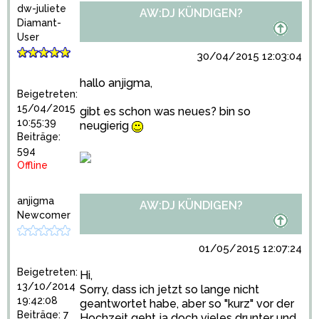
dw-juliete
AW:DJ KÜNDIGEN?
Diamant-
User
30/04/2015 12:03:04
hallo anjigma,
Beigetreten:
15/04/2015
gibt es schon was neues? bin so
10:55:39
neugierig
Beiträge:
594
Offline
anjigma
AW:DJ KÜNDIGEN?
Newcomer
01/05/2015 12:07:24
Beigetreten:
Hi,
13/10/2014
Sorry, dass ich jetzt so lange nicht
19:42:08
geantwortet habe, aber so "kurz" vor der
Beiträge: 7
Hochzeit geht ja doch vieles drunter und