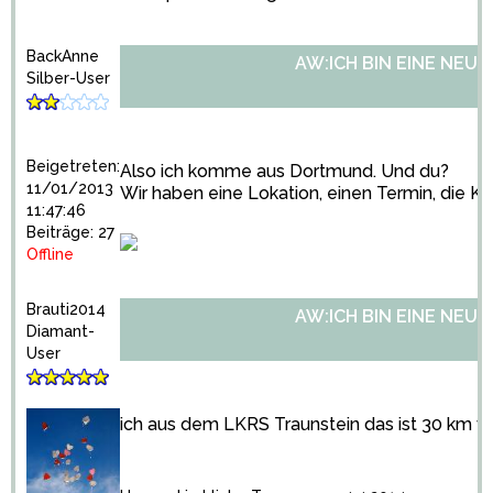
BackAnne
AW:ICH BIN EINE NEU
Silber-User
Beigetreten:
Also ich komme aus Dortmund. Und du?
11/01/2013
Wir haben eine Lokation, einen Termin, die Kir
11:47:46
Beiträge: 27
Offline
Brauti2014
AW:ICH BIN EINE NEU
Diamant-
User
ich aus dem LKRS Traunstein das ist 30 km v