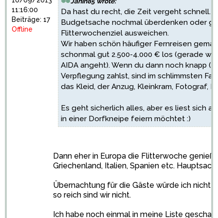
10/09/2013
Janin85 wrote:
11:16:00
Da hast du recht, die Zeit vergeht schnell. Ab
Beiträge: 17
Budgetsache nochmal überdenken oder ggf
Offline
Flitterwochenziel ausweichen.
Wir haben schön häufiger Fernreisen gemach
schonmal gut 2.500-4.000 € los (gerade was 
AIDA angeht). Wenn du dann noch knapp (gü
Verpflegung zahlst, sind im schlimmsten Fal
das Kleid, der Anzug, Kleinkram, Fotograf, R
Es geht sicherlich alles, aber es liest sich a
in einer Dorfkneipe feiern möchtet :)
Dann eher in Europa die Flitterwoche genieß
Griechenland, Italien, Spanien etc. Hauptsac
Übernachtung für die Gäste würde ich nicht
so reich sind wir nicht.
Ich habe noch einmal in meine Liste geschaut