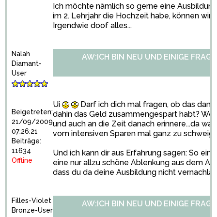
Ich möchte nämlich so gerne eine Ausbildu
im 2. Lehrjahr die Hochzeit habe, können wir
Irgendwie doof alles...
Nalah
AW:ICH BIN NEU UND EINIGE FRAGE
Diamant-
User
Ui
Darf ich dich mal fragen, ob das dann üb
Beigetreten:
dahin das Geld zusammengespart habt? Wenn
21/09/2009
und auch an die Zeit danach erinnere...da wa
07:26:21
vom intensiven Sparen mal ganz zu schweige
Beiträge:
11634
Und ich kann dir aus Erfahrung sagen: So eine 
Offline
eine nur allzu schöne Ablenkung aus dem All
dass du da deine Ausbildung nicht vernachläs
Filles-Violet
AW:ICH BIN NEU UND EINIGE FRAGE
Bronze-User