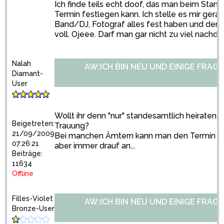
Ich finde teils echt doof, das man beim Sta
Termin festlegen kann. Ich stelle es mir gerad
Band/DJ, Fotograf alles fest haben und der 
voll. Ojeee. Darf man gar nicht zu viel nachd
Nalah
AW:ICH BIN NEU UND EINIGE FRAGE
Diamant-
User
Wollt ihr denn "nur" standesamtlich heiraten o
Beigetreten:
Trauung?
21/09/2009
Bei manchen Ämtern kann man den Termin au
07:26:21
aber immer drauf an...
Beiträge:
11634
Offline
Filles-Violet
AW:ICH BIN NEU UND EINIGE FRAGE
Bronze-User