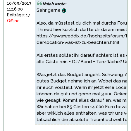
10/09/2013
Nalah wrote:
11:16:00
Sehr gerne
Beiträge: 17
Offline
Also, da müsstest du dich mal durchs Forum
Thread hier kürzlich dürfte dir da am meiste
https://www.weddix.de/hochzeitsforum/hoc
der-location-was-ist-zu-beachten.html
Als erstes solltet ihr darauf achten: Ist es d
alle Gäste rein + DJ/Band + Tanzfläche? Und
Was jetzt das Budget angeht: Schwierig. Abe
gutes Budget nehme ich an. Wobei das natür
ihr euch vorstellt. Wenn ihr jetzt eine Locati
können da gut und gerne mal 3.000 Öcken re
wie gesagt: Kommt alles darauf an, was man 
Wir haben bei 85 Gästen 14.000 Euro bezahl
aber wirklich alles enthalten, was wir uns v
tatsächlich die absolute Traumhochzeit für 