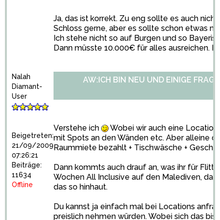
Ja, das ist korrekt. Zu eng sollte es auch nicht 
Schloss gerne, aber es sollte schon etwas m
Ich stehe nicht so auf Burgen und so Bayeris
Dann müsste 10.000€ für alles ausreichen. Fli
Nalah
AW:ICH BIN NEU UND EINIGE FRAGE
Diamant-
User
Verstehe ich
Wobei wir auch eine Location m
Beigetreten:
mit Spots an den Wänden etc. Aber alleine da
21/09/2009
Raummiete bezahlt + Tischwäsche + Geschirr 
07:26:21
Beiträge:
Dann kommts auch drauf an, was ihr für Flitte
11634
Wochen All Inclusive auf den Malediven, dan
Offline
das so hinhaut.
Du kannst ja einfach mal bei Locations anfrage
preislich nehmen würden. Wobei sich das bis 