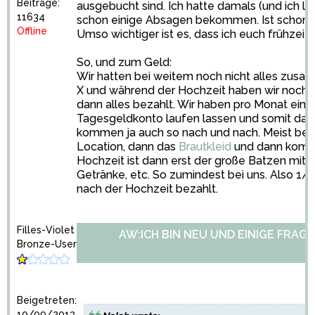
Beiträge:
ausgebucht sind. Ich hatte damals (und ich l
11634
schon einige Absagen bekommen. Ist schon he
Offline
Umso wichtiger ist es, dass ich euch frühzei
So, und zum Geld:
Wir hatten bei weitem noch nicht alles zus
X und während der Hochzeit haben wir noch 
dann alles bezahlt. Wir haben pro Monat eine
Tagesgeldkonto laufen lassen und somit dann
kommen ja auch so nach und nach. Meist begi
Location, dann das
Brautkleid
und dann kommt 
Hochzeit ist dann erst der große Batzen mit 
Getränke, etc. So zumindest bei uns. Also 1/
nach der Hochzeit bezahlt.
Filles-Violet
AW:ICH BIN NEU UND EINIGE FRAGE
Bronze-User
Beigetreten:
10/09/2013