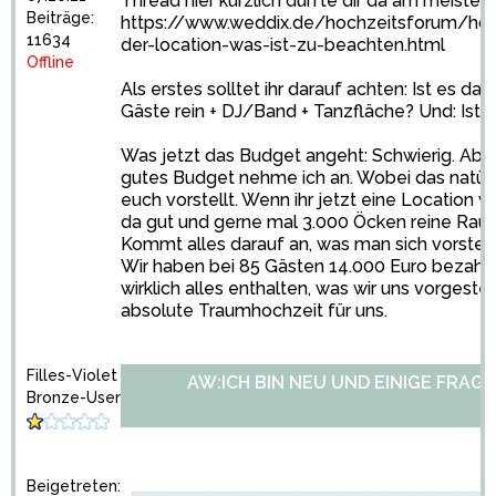
Thread hier kürzlich dürfte dir da am meisten
Beiträge:
https://www.weddix.de/hochzeitsforum/hoch
11634
der-location-was-ist-zu-beachten.html
Offline
Als erstes solltet ihr darauf achten: Ist es das
Gäste rein + DJ/Band + Tanzfläche? Und: Ist 
Was jetzt das Budget angeht: Schwierig. Aber
gutes Budget nehme ich an. Wobei das natürli
euch vorstellt. Wenn ihr jetzt eine Location w
da gut und gerne mal 3.000 Öcken reine Raumm
Kommt alles darauf an, was man sich vorstellt
Wir haben bei 85 Gästen 14.000 Euro bezahl
wirklich alles enthalten, was wir uns vorgeste
absolute Traumhochzeit für uns.
Filles-Violet
AW:ICH BIN NEU UND EINIGE FRAGE
Bronze-User
Beigetreten: