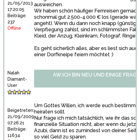
21/05/2013
ausweichen.
17:20:05
Wir haben schön häufiger Fernreisen gemacht
Beiträge:
schonmal gut 2.500-4.000 € los (gerade was 
237
angeht). Wenn du dann noch knapp (günstig b
Offline
Verpflegung zahlst, sind im schlimmsten Fall
Kleid, der Anzug, Kleinkram, Fotograf, Ringe e
Es geht sicherlich alles, aber es liest sich auc
einer Dorfkneipe feiern möchtet :)
Nalah
AW:ICH BIN NEU UND EINIGE FRAGE
Diamant-
User
Um Gottes Willen, ich werde euch bestimmt ni
Beigetreten:
heiraten sollt.
21/09/2009
Nur frage ich mich tatsächlich, wie ihr das sch
07:26:21
finanzielle Situation nicht, aber wenn du jetz
Beiträge:
Azubi, dann ist es zumindest von deiner Seite 
11634
so viel Geld zu sparen.