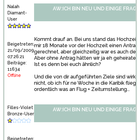
Nalah
AW:ICH BIN NEU UND EINIGE FRAGE
Diamant-
User
Kommt drauf an. Bei uns stand das Hochzeits
Beigetreten:
mir 18 Monate vor der Hochzeit einen Antrag 
21/09/2009
gerechnet, aber gleichzeitig war es auch der 
07:26:21
Aber ohne Antrag hätten wir ja eh geheiratet
Beiträge:
Ist es denn bei euch ähnlich?
11634
Offline
Und die von dir aufgeführten Ziele sind wirkli
nicht, ob ich für ne Woche in die Karibik flieg
ordentlich was an Flug + Zeitumstellung...
Filles-Violet
AW:ICH BIN NEU UND EINIGE FRAGE
Bronze-User
Beigetreten: