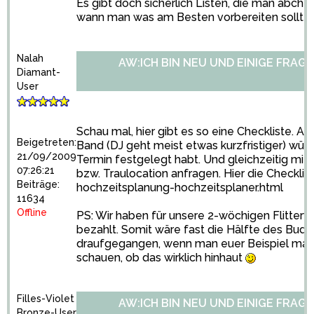
Es gibt doch sicherlich Listen, die man abch
wann man was am Besten vorbereiten sollte
Nalah
AW:ICH BIN NEU UND EINIGE FRAGE
Diamant-
User
Schau mal, hier gibt es so eine Checkliste. A
Beigetreten:
Band (DJ geht meist etwas kurzfristiger) würd
21/09/2009
Termin festgelegt habt. Und gleichzeitig mit 
07:26:21
bzw. Traulocation anfragen. Hier die Checklis
Beiträge:
hochzeitsplanung-hochzeitsplaner.html
11634
Offline
PS: Wir haben für unsere 2-wöchigen Flitterw
bezahlt. Somit wäre fast die Hälfte des Budge
draufgegangen, wenn man euer Beispiel mal 
schauen, ob das wirklich hinhaut
Filles-Violet
AW:ICH BIN NEU UND EINIGE FRAGE
Bronze-User