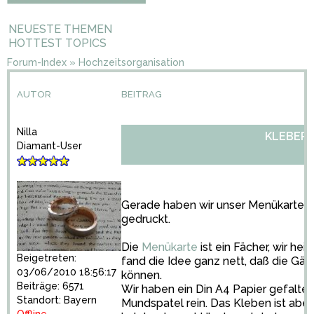
NEUESTE THEMEN
HOTTEST TOPICS
Forum-Index
»
Hochzeitsorganisation
AUTOR
BEITRAG
Nilla
KLEBER
Diamant-User
Gerade haben wir unser Menükartenl
gedruckt.
Die
Menükarte
ist ein Fächer, wir he
Beigetreten:
fand die Idee ganz nett, daß die Gäs
03/06/2010 18:56:17
können.
Beiträge: 6571
Wir haben ein Din A4 Papier gefalte
Standort: Bayern
Mundspatel rein. Das Kleben ist abe