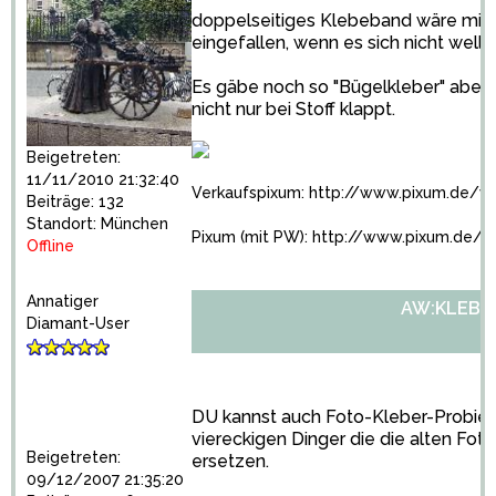
doppelseitiges Klebeband wäre mir j
eingefallen, wenn es sich nicht wellen 
Es gäbe noch so "Bügelkleber" aber d
nicht nur bei Stoff klappt.
Beigetreten:
11/11/2010 21:32:40
Verkaufspixum:
http://www.pixum.de/v
Beiträge: 132
Standort: München
Pixum (mit PW):
http://www.pixum.de/v
Offline
Annatiger
AW:KLEBE
Diamant-User
DU kannst auch Foto-Kleber-Probiere
viereckigen Dinger die die alten Fot
Beigetreten:
ersetzen.
09/12/2007 21:35:20