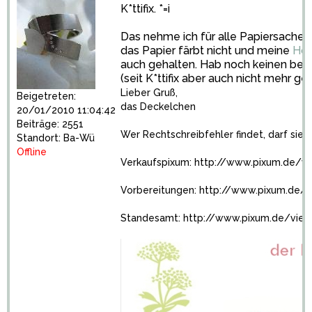
K*ttifix. *=i
Das nehme ich für alle Papiersachen, 
das Papier färbt nicht und meine
Hoc
auch gehalten. Hab noch keinen be
(seit K*ttifix aber auch nicht mehr ge
Lieber Gruß,
Beigetreten:
das Deckelchen
20/01/2010 11:04:42
Beiträge: 2551
Wer Rechtschreibfehler findet, darf sie 
Standort: Ba-Wü
Offline
Verkaufspixum:
http://www.pixum.de/v
Vorbereitungen:
http://www.pixum.de/
Standesamt:
http://www.pixum.de/vie