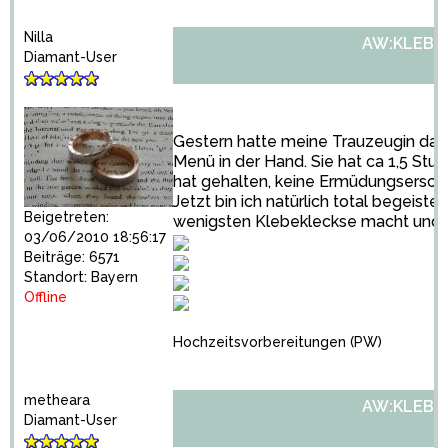
Nilla
AW:KLEBE
Diamant-User
Gestern hatte meine Trauzeugin das 
Menü in der Hand. Sie hat ca 1,5 Stu
hat gehalten, keine Ermüdungsersch
Jetzt bin ich natürlich total begeiste
Beigetreten:
wenigsten Klebekleckse macht und g
03/06/2010 18:56:17
Beiträge: 6571
Standort: Bayern
Offline
Hochzeitsvorbereitungen
(PW)
metheara
AW:KLEBE
Diamant-User