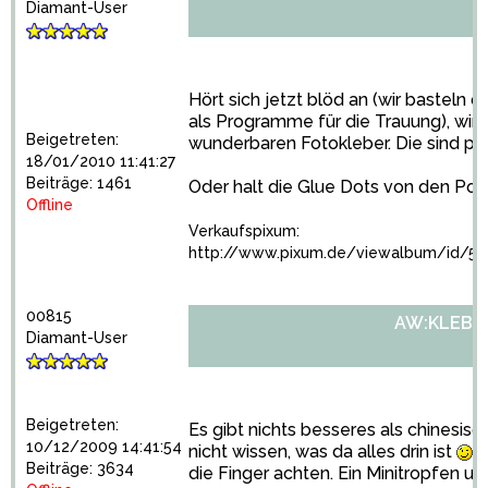
Diamant-User
Hört sich jetzt blöd an (wir basteln d
als Programme für die Trauung), wir
Beigetreten:
wunderbaren Fotokleber. Die sind pr
18/01/2010 11:41:27
Beiträge: 1461
Oder halt die Glue Dots von den Poc
Offline
Verkaufspixum:
http://www.pixum.de/viewalbum/id/57
00815
AW:KLEBE
Diamant-User
Beigetreten:
Es gibt nichts besseres als chinesisch
10/12/2009 14:41:54
nicht wissen, was da alles drin ist
M
Beiträge: 3634
die Finger achten. Ein Minitropfen u