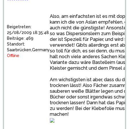
Also, am einfachsten ist es mit doppe
kann ich die von Aslan empfehlen, di
Beigetreten:
auch nicht die günstigste! Ansonsten 
25/08/2009 18:35:48
so was Dispersionsleim zum Beispiel
Beiträge: 469
der ist Speziell für Papier, und wird 
Standort:
verwendet! Gibts allerdings erst ab 1 K
Saarbrücken,Germany
so toll für dich, es sei denn, du mu
Offline
halt noch viele anderes Sachen Kleb
Variante dazu wäre Bastelleim (ausm
Kleister gemischt und dem Pinsel au
Am wichstigsten ist aber, dass du di
trocknen lässt! Also Fächer zusamm
sauberen weiße Blätter legen und da
Bücher oder sonst irgendwas schweres
trocknen lassen! Dann hat das Papier
zu werden! Bei der Klebefolie musst 
machen!