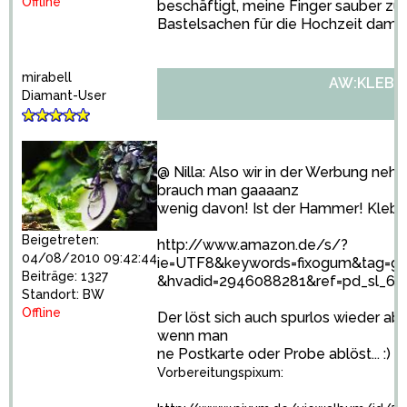
Offline
beschäftigt, meine Finger sauber z
Bastelsachen für die Hochzeit damit 
mirabell
AW:KLEBE
Diamant-User
@ Nilla: Also wir in der Werbung ne
brauch man gaaaanz
wenig davon! Ist der Hammer! Klebt 
Beigetreten:
http://www.amazon.de/s/?
04/08/2010 09:42:44
ie=UTF8&keywords=fixogum&tag=go
Beiträge: 1327
&hvadid=2946088281&ref=pd_sl_6i
Standort: BW
Offline
Der löst sich auch spurlos wieder ab, w
wenn man
ne Postkarte oder Probe ablöst... :)
Vorbereitungspixum: