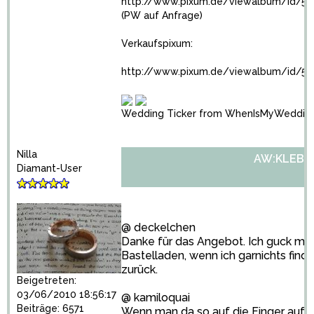
http://www.pixum.de/viewalbum/id/5
(PW auf Anfrage)
Verkaufspixum:
http://www.pixum.de/viewalbum/id/59
Wedding Ticker from WhenIsMyWeddin
Nilla
AW:KLEBE
Diamant-User
@ deckelchen
Danke für das Angebot. Ich guck mal 
Bastelladen, wenn ich garnichts find
zurück.
Beigetreten:
03/06/2010 18:56:17
@ kamiloquai
Beiträge: 6571
Wenn man da so auf die Finger aufpa