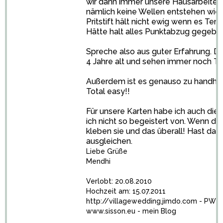
wir dann immer unsere Hausarbeiten 
nämlich keine Wellen entstehen wie b
Pritstift hält nicht ewig wenn es Tem
Hätte halt alles Punktabzug gegeben.
Spreche also aus guter Erfahrung. Di
4 Jahre alt und sehen immer noch To
Außerdem ist es genauso zu handha
Total easy!!
Für unsere Karten habe ich auch dies
ich nicht so begeistert von. Wenn di
kleben sie und das überall! Hast da
ausgleichen.
Liebe Grüße
Mendhi
Verlobt: 20.08.2010
Hochzeit am: 15.07.2011
http://villagewedding.jimdo.com
- PW a
www.sisson.eu
- mein Blog