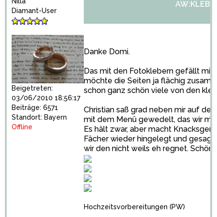
Nilla
AW:KLEBE
Diamant-User
Danke Domi.
Das mit den Fotoklebern gefällt mir a
möchte die Seiten ja flächig zusamm
Beigetreten:
schon ganz schön viele von den klei
03/06/2010 18:56:17
Beiträge: 6571
Christian saß grad neben mir auf der
Standort: Bayern
mit dem Menü gewedelt, das wir mit P
Offline
Es hält zwar, aber macht Knacksgerä
Fächer wieder hingelegt und gesagt,
wir den nicht weils eh regnet. Schön,
Hochzeitsvorbereitungen
(PW)