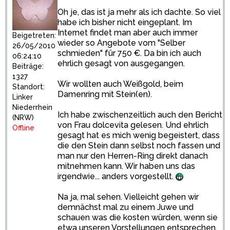
Oh je, das ist ja mehr als ich dachte. So viel
habe ich bisher nicht eingeplant. Im
Internet findet man aber auch immer
Beigetreten:
wieder so Angebote vom "Selber
26/05/2010
schmieden" für 750 €. Da bin ich auch
06:24:10
ehrlich gesagt von ausgegangen.
Beiträge:
1327
Wir wollten auch Weißgold, beim
Standort:
Damenring mit Stein(en).
Linker
Niederrhein
Ich habe zwischenzeitlich auch den Bericht
(NRW)
von Frau dolcevita gelesen. Und ehrlich
Offline
gesagt hat es mich wenig begeistert, dass
die den Stein dann selbst noch fassen und
man nur den Herren-Ring direkt danach
mitnehmen kann. Wir haben uns das
irgendwie... anders vorgestellt.
Na ja, mal sehen. Vielleicht gehen wir
demnächst mal zu einem Juwe und
schauen was die kosten würden, wenn sie
etwa unseren Vorstellungen entsprechen.