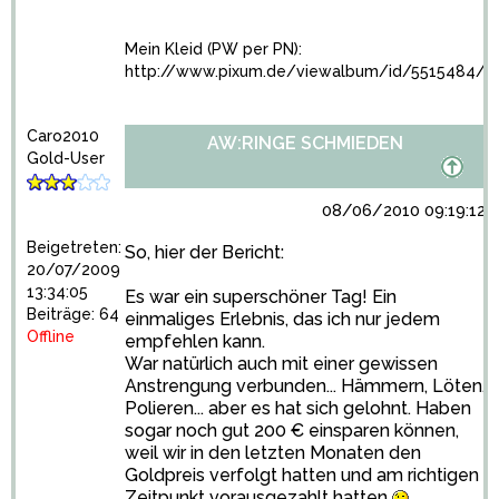
Mein Kleid (PW per PN):
http://www.pixum.de/viewalbum/id/5515484/
Caro2010
AW:RINGE SCHMIEDEN
Gold-User
08/06/2010 09:19:12
Beigetreten:
So, hier der Bericht:
20/07/2009
13:34:05
Es war ein superschöner Tag! Ein
Beiträge: 64
einmaliges Erlebnis, das ich nur jedem
Offline
empfehlen kann.
War natürlich auch mit einer gewissen
Anstrengung verbunden... Hämmern, Löten,
Polieren... aber es hat sich gelohnt. Haben
sogar noch gut 200 € einsparen können,
weil wir in den letzten Monaten den
Goldpreis verfolgt hatten und am richtigen
Zeitpunkt vorausgezahlt hatten