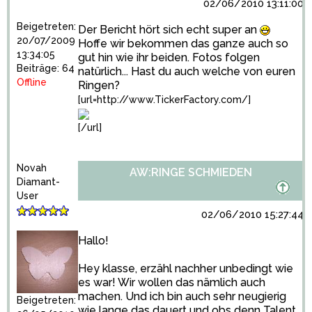
02/06/2010 13:11:00
Beigetreten:
Der Bericht hört sich echt super an
20/07/2009
Hoffe wir bekommen das ganze auch so
13:34:05
gut hin wie ihr beiden. Fotos folgen
Beiträge: 64
natürlich... Hast du auch welche von euren
Offline
Ringen?
[url=http://www.TickerFactory.com/]
[/url]
Novah
AW:RINGE SCHMIEDEN
Diamant-
User
02/06/2010 15:27:44
Hallo!
Hey klasse, erzähl nachher unbedingt wie
es war! Wir wollen das nämlich auch
machen. Und ich bin auch sehr neugierig
Beigetreten:
wie lange das dauert und obs denn Talent