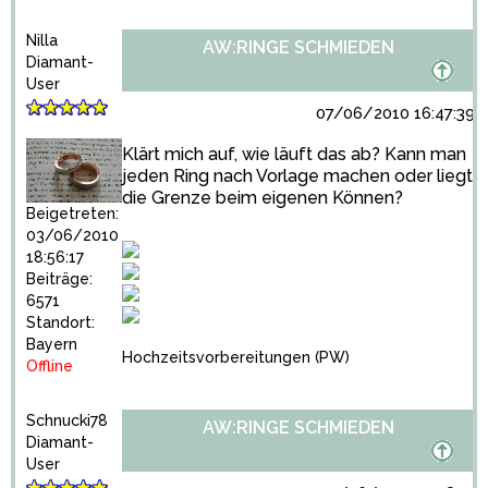
Nilla
AW:RINGE SCHMIEDEN
Diamant-
User
07/06/2010 16:47:39
Klärt mich auf, wie läuft das ab? Kann man
jeden Ring nach Vorlage machen oder liegt
die Grenze beim eigenen Können?
Beigetreten:
03/06/2010
18:56:17
Beiträge:
6571
Standort:
Bayern
Hochzeitsvorbereitungen
(PW)
Offline
Schnucki78
AW:RINGE SCHMIEDEN
Diamant-
User