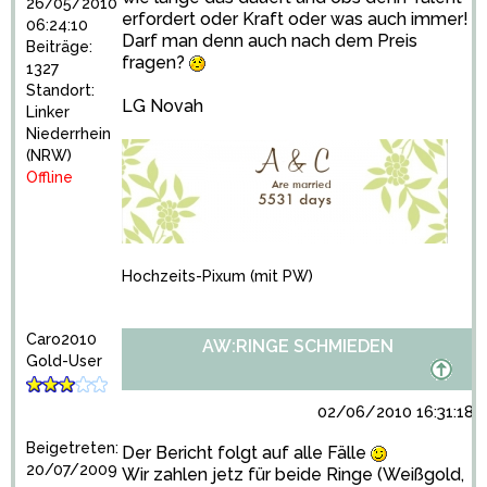
26/05/2010
erfordert oder Kraft oder was auch immer!
06:24:10
Darf man denn auch nach dem Preis
Beiträge:
fragen?
1327
Standort:
LG Novah
Linker
Niederrhein
(NRW)
Offline
Hochzeits-Pixum
(mit PW)
Caro2010
AW:RINGE SCHMIEDEN
Gold-User
02/06/2010 16:31:18
Beigetreten:
Der Bericht folgt auf alle Fälle
20/07/2009
Wir zahlen jetz für beide Ringe (Weißgold,