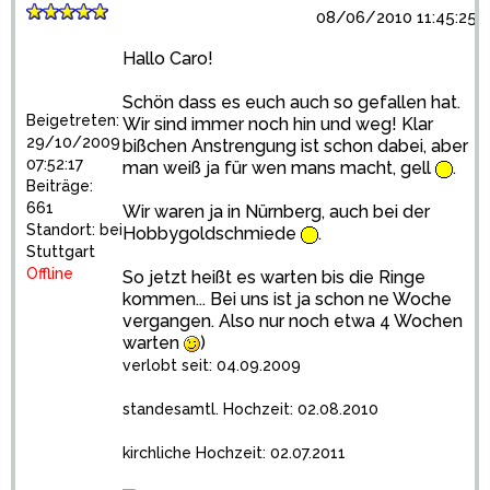
08/06/2010 11:45:25
Hallo Caro!
Schön dass es euch auch so gefallen hat.
Beigetreten:
Wir sind immer noch hin und weg! Klar
29/10/2009
bißchen Anstrengung ist schon dabei, aber
07:52:17
man weiß ja für wen mans macht, gell
.
Beiträge:
661
Wir waren ja in Nürnberg, auch bei der
Standort: bei
Hobbygoldschmiede
.
Stuttgart
Offline
So jetzt heißt es warten bis die Ringe
kommen... Bei uns ist ja schon ne Woche
vergangen. Also nur noch etwa 4 Wochen
warten
)
verlobt seit: 04.09.2009
standesamtl. Hochzeit: 02.08.2010
kirchliche Hochzeit: 02.07.2011