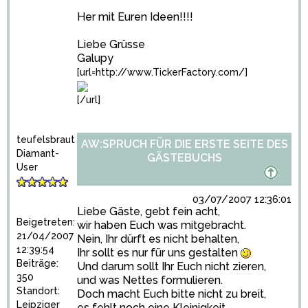
Her mit Euren Ideen!!!!
Liebe Grüsse
Galupy
[url=http://www.TickerFactory.com/]
[/url]
teufelsbraut
AW:SPRUCH FÜR DIE ERSTE SEITE DES
Diamant-
GÄSTEBUCHS
User
03/07/2007 12:36:01
Liebe Gäste, gebt fein acht,
Beigetreten:
wir haben Euch was mitgebracht.
21/04/2007
Nein, Ihr dürft es nicht behalten,
12:39:54
Ihr sollt es nur für uns gestalten
Beiträge:
Und darum sollt Ihr Euch nicht zieren,
350
und was Nettes formulieren.
Standort:
Doch macht Euch bitte nicht zu breit,
Leipziger
es fehlt noch eine Kleinigkeit.