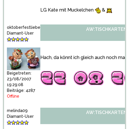
LG Kate mit Muckelchen
&
oktoberfestliebe
AW:TISCHKARTENH
Diamant-User
Hach, da könnt ich gleich auch noch mal 
Beigetreten:
23/08/2007
19:29:08
Beiträge: 4287
Offline
melinda09
AW:TISCHKARTENH
Diamant-User