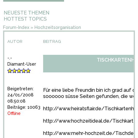
NEUESTE THEMEN
HOTTEST TOPICS
Forum-Index
»
Hochzeitsorganisation
AUTOR
BEITRAG
-.-
TISCHKARTENHAL
Diamant-User
Beigetreten:
Für eine liebe Freundin bin ich grad auf
24/01/2008
soooooo süsse Seiten gefunden, die wollt
08:50:08
Beiträge: 10063
http://www.heiratsflair.de/Tischkartenhal
Offline
http://www.hochzeitideal.de/Tischkarten
http://www.mehr-hochzeit.de/Tischdekor