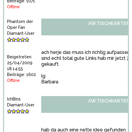
Beiträge: 1071
Offline
Phantom der
AW:TISCHKARTENH
Oper Fan
Diamant-User
ach herje das muss ich richtig aufpassen
Beigetreten:
sind echt total gute Links hab mir jetzt 
25/04/2009
gekauft.
18:14:55
Beiträge: 1602
lg
Offline
Barbara
IchBins
AW:TISCHKARTENH
Diamant-User
hab da auch eine nette idee gefunden. pre