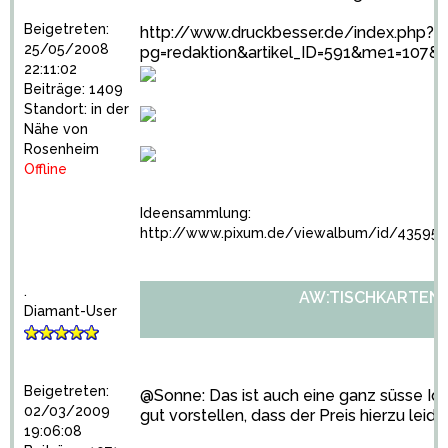
Beigetreten:
http://www.druckbesser.de/index.php?
25/05/2008
pg=redaktion&artikel_ID=591&me1=10
22:11:02
Beiträge: 1409
Standort: in der
Nähe von
Rosenheim
Offline
Ideensammlung:
http://www.pixum.de/viewalbum/id/435950
.
AW:TISCHKARTENH
Diamant-User
Beigetreten:
@Sonne: Das ist auch eine ganz süsse Ide
02/03/2009
gut vorstellen, dass der Preis hierzu leider n
19:06:08