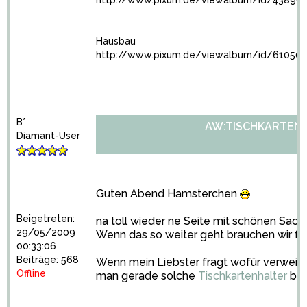
http://www.pixum.de/viewalbum/id/43896
Hausbau
http://www.pixum.de/viewalbum/id/61050
B*
AW:TISCHKARTENH
Diamant-User
Guten Abend Hamsterchen
Beigetreten:
na toll wieder ne Seite mit schönen Sac
29/05/2009
Wenn das so weiter geht brauchen wir fü
00:33:06
Beiträge: 568
Wenn mein Liebster fragt wofür verweise 
Offline
man gerade solche
Tischkartenhalter
bra