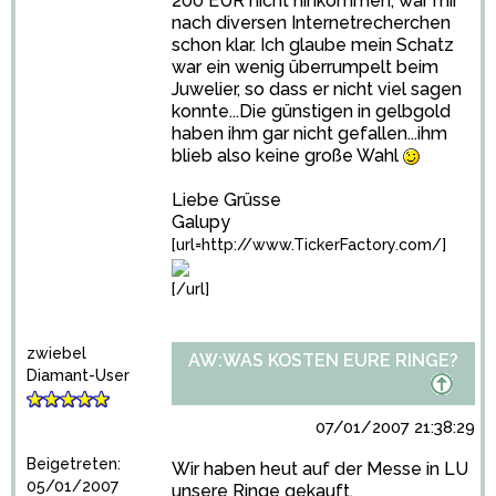
200 EUR nicht hinkommen, war mir
nach diversen Internetrecherchen
schon klar. Ich glaube mein Schatz
war ein wenig überrumpelt beim
Juwelier, so dass er nicht viel sagen
konnte...Die günstigen in gelbgold
haben ihm gar nicht gefallen...ihm
blieb also keine große Wahl
Liebe Grüsse
Galupy
[url=http://www.TickerFactory.com/]
[/url]
zwiebel
AW:WAS KOSTEN EURE RINGE?
Diamant-User
07/01/2007 21:38:29
Beigetreten:
Wir haben heut auf der Messe in LU
05/01/2007
unsere Ringe gekauft.