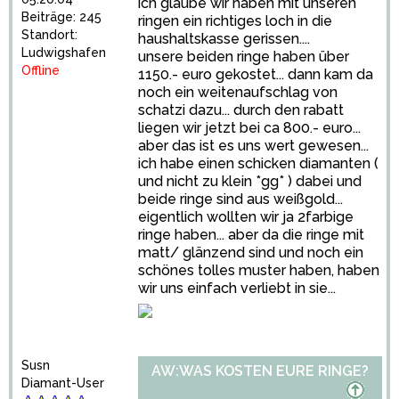
ich glaube wir haben mit unseren
Beiträge: 245
ringen ein richtiges loch in die
Standort:
haushaltskasse gerissen....
Ludwigshafen
unsere beiden ringe haben über
Offline
1150.- euro gekostet... dann kam da
noch ein weitenaufschlag von
schatzi dazu... durch den rabatt
liegen wir jetzt bei ca 800.- euro...
aber das ist es uns wert gewesen...
ich habe einen schicken diamanten (
und nicht zu klein *gg* ) dabei und
beide ringe sind aus weißgold...
eigentlich wollten wir ja 2farbige
ringe haben... aber da die ringe mit
matt/ glänzend sind und noch ein
schönes tolles muster haben, haben
wir uns einfach verliebt in sie...
Susn
AW:WAS KOSTEN EURE RINGE?
Diamant-User