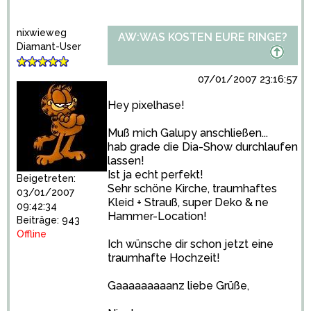
nixwieweg
AW:WAS KOSTEN EURE RINGE?
Diamant-User
07/01/2007 23:16:57
Hey pixelhase!
Muß mich Galupy anschließen...
hab grade die Dia-Show durchlaufen
lassen!
Ist ja echt perfekt!
Beigetreten:
Sehr schöne Kirche, traumhaftes
03/01/2007
Kleid + Strauß, super Deko & ne
09:42:34
Hammer-Location!
Beiträge: 943
Offline
Ich wünsche dir schon jetzt eine
traumhafte Hochzeit!
Gaaaaaaaaanz liebe Grüße,