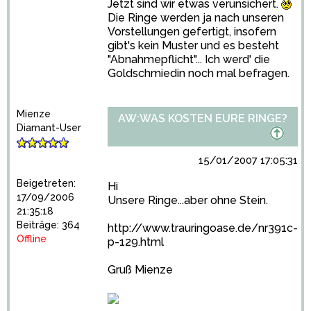
Jetzt sind wir etwas verunsichert.
Die Ringe werden ja nach unseren
Vorstellungen gefertigt, insofern
gibt's kein Muster und es besteht
"Abnahmepflicht"... Ich werd' die
Goldschmiedin noch mal befragen.
Mienze
AW:WAS KOSTEN EURE RINGE?
Diamant-User
15/01/2007 17:05:31
Beigetreten:
Hi
17/09/2006
Unsere Ringe...aber ohne Stein.
21:35:18
Beiträge: 364
http://www.trauringoase.de/nr391c-
Offline
p-129.html
Gruß Mienze