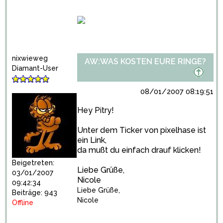
nixwieweg
AW:WAS KOSTEN EURE RINGE?
Diamant-User
08/01/2007 08:19:51
Hey Pitry!
Unter dem Ticker von pixelhase ist
ein Link,
da mußt du einfach drauf klicken!
Beigetreten:
Liebe Grüße,
03/01/2007
Nicole
09:42:34
Liebe Grüße,
Beiträge: 943
Nicole
Offline