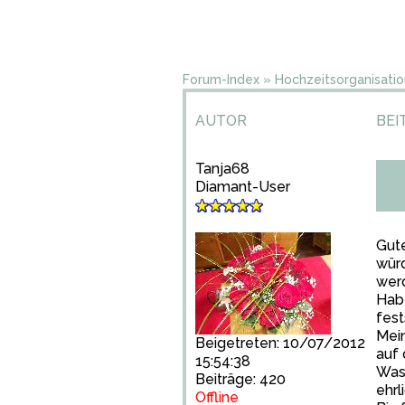
Forum-Index
»
Hochzeitsorganisatio
AUTOR
BEI
Tanja68
Diamant-User
Gut
wür
werd
Hab
fest
Mein
Beigetreten: 10/07/2012
auf 
15:54:38
Was 
Beiträge: 420
ehrl
Offline