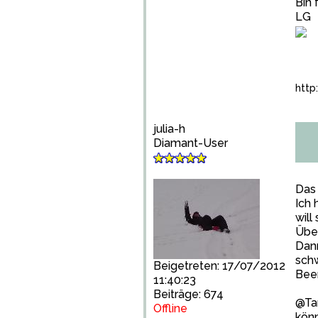
Bin 
LG
http
julia-h
Diamant-User
Das 
Ich 
will
Über
Dann
schw
Beigetreten: 17/07/2012
Beer
11:40:23
Beiträge: 674
@Tan
Offline
kön