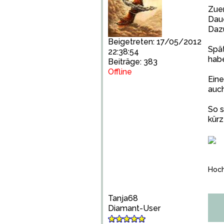
Zuer
Daue
Dazu
Beigetreten: 17/05/2012
Spät
22:38:54
habe
Beiträge: 383
Offline
Eine
auch
So s
kürz
Hoch
Tanja68
Diamant-User