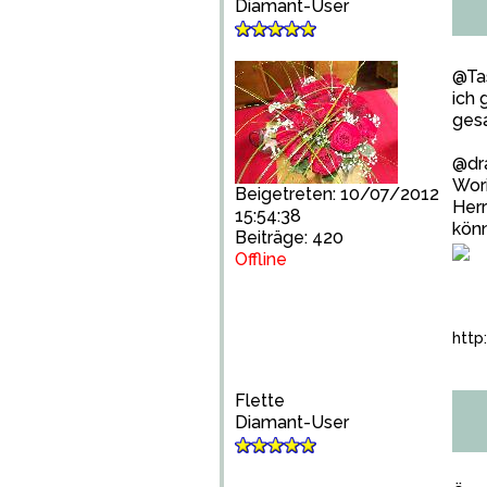
Diamant-User
@Ta
ich 
gesa
@dr
Wor
Beigetreten: 10/07/2012
Her
15:54:38
kön
Beiträge: 420
Offline
http
Flette
Diamant-User