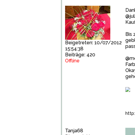
Dan
@jul
Kauf
Bis 
gebl
Beigetreten: 10/07/2012
pas
15:54:38
Beiträge: 420
@mel
Offline
Far
Okay
geh
http
Tanja68