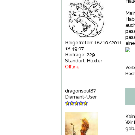
Hallo
Mein
Habe
auch
pass
pas
Beigetreten: 18/10/2011
eine
18:49:07
Beiträge: 229
Standort: Höxter
Offline
Vorb
Hoch
dragonsoul87
Diamant-User
Kein
Wir 
geba