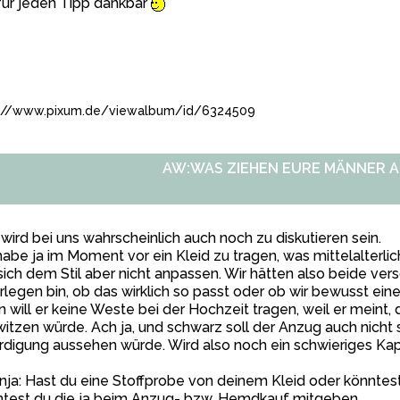
für jeden Tipp dankbar
://www.pixum.de/viewalbum/id/6324509
AW:WAS ZIEHEN EURE MÄNNER A
wird bei uns wahrscheinlich auch noch zu diskutieren sein.
habe ja im Moment vor ein Kleid zu tragen, was mittelalterli
 sich dem Stil aber nicht anpassen. Wir hätten also beide ver
legen bin, ob das wirklich so passt oder ob wir bewusst ein
 will er keine Weste bei der Hochzeit tragen, weil er meint,
itzen würde. Ach ja, und schwarz soll der Anzug auch nicht s
digung aussehen würde. Wird also noch ein schwieriges Kapi
ja: Hast du eine Stoffprobe von deinem Kleid oder könnte
ntest du die ja beim Anzug- bzw. Hemdkauf mitgeben.