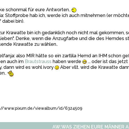
ke schonmal für eure Antworten..
ia: Stoffprobe hab ich, werde ich auch mitnehmen (er möcht
 dabei bin).
zur Krawatte bin ich gedanklich noch nicht mal gekommen,
ieben". Denke, wenn die Anzugfarbe und die des Hemdes steht,
sende Krawatte zu wählen..
fanja: also MIR hätte so ein zartlila Hemd an IHM schon ge
ben auch im
Brautstrauss
haben werde
... oder ist das jet
, dann wird es wohl ivory
Aber vllt. wird die Krawatte dan
en..
://www.pixum.de/viewalbum/id/6324509
AW:WAS ZIEHEN EURE MÄNNER A