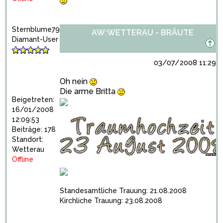
Sternblume79
AW:WETTERAU - BRÄUTE
Diamant-User
03/07/2008 11:29:1
Oh nein
Die arme Britta
Beigetreten:
16/01/2008
12:09:53
Beiträge: 178
Standort:
Wetterau
Offline
Standesamtliche Trauung: 21.08.2008
Kirchliche Trauung: 23.08.2008