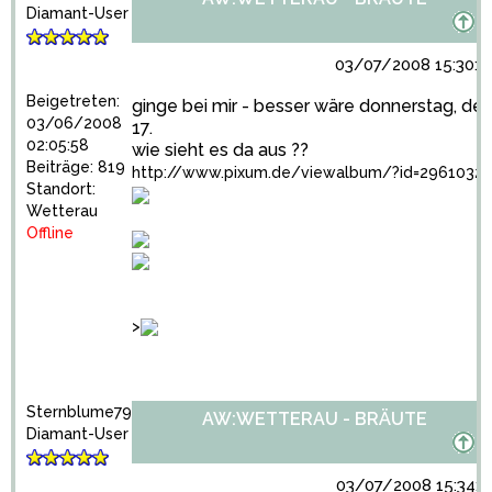
Diamant-User
03/07/2008 15:30:2
Beigetreten:
ginge bei mir - besser wäre donnerstag, der
03/06/2008
17.
02:05:58
wie sieht es da aus ??
Beiträge: 819
http://www.pixum.de/viewalbum/?id=2961032
Standort:
Wetterau
Offline
>
Sternblume79
AW:WETTERAU - BRÄUTE
Diamant-User
03/07/2008 15:34:2