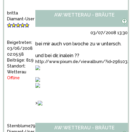
britta
AW:WETTERAU - BRÄUTE
Diamant-User
03/07/2008 13:30:0
Beigetreten:
bei mir auch von lwoche zu w untersch.
03/06/2008
02:05:58
und bei dir, inalein ??
Beiträge: 819
http://www.pixum.de/viewalbum/?id=2961032
Standort:
Wetterau
Offline
>
Sternblume79
AW:WETTERAU - BRÄUTE
Diamant-User