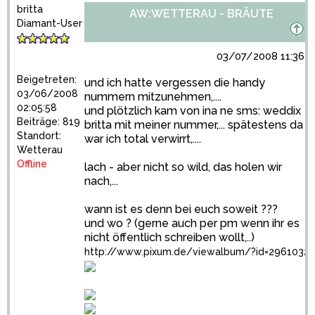
britta
AW:WETTERAU - BRÄUTE
Diamant-User
03/07/2008 11:36:3
Beigetreten:
und ich hatte vergessen die handy
03/06/2008
nummern mitzunehmen,....
02:05:58
und plötzlich kam von ina ne sms: weddix
Beiträge: 819
britta mit meiner nummer,... spätestens da
Standort:
war ich total verwirrt,....
Wetterau
Offline
lach - aber nicht so wild, das holen wir
nach,...
wann ist es denn bei euch soweit ???
und wo ? (gerne auch per pm wenn ihr es
nicht öffentlich schreiben wollt,..)
http://www.pixum.de/viewalbum/?id=2961032