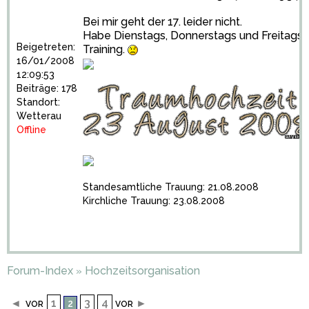
Bei mir geht der 17. leider nicht.
Habe Dienstags, Donnerstags und Freitags
Beigetreten:
Training.
16/01/2008
12:09:53
Beiträge: 178
Standort:
Wetterau
Offline
Standesamtliche Trauung: 21.08.2008
Kirchliche Trauung: 23.08.2008
Forum-Index
Hochzeitsorganisation
»
◄
1
3
4
►
2
VOR
VOR