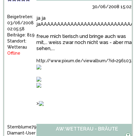
30/06/2008 15:02:2
Beigetreten:
ja ja
03/06/2008
jaAAAAAAAAAAAAAAAAAAAAAAAAAAAA
02:05:58
Beiträge: 819
freue mich tierisch und bringe auch was
Standort:
mit,... weiss zwar noch nicht was - aber mal
Wetterau
sehen,....
Offline
http://www.pixum.de/viewalbum/?id=2961032
>
Sternblume79
AW:WETTERAU - BRÄUTE
Diamant-User