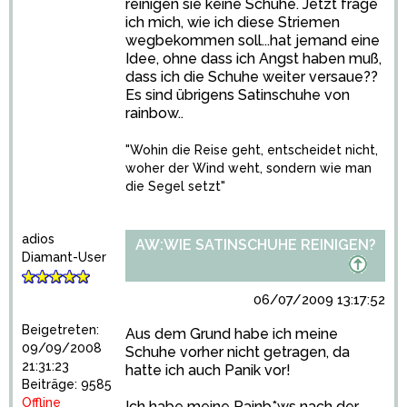
reinigen sie keine Schuhe. Jetzt frage
ich mich, wie ich diese Striemen
wegbekommen soll...hat jemand eine
Idee, ohne dass ich Angst haben muß,
dass ich die Schuhe weiter versaue??
Es sind übrigens Satinschuhe von
rainbow..
"Wohin die Reise geht, entscheidet nicht,
woher der Wind weht, sondern wie man
die Segel setzt"
adios
AW:WIE SATINSCHUHE REINIGEN?
Diamant-User
06/07/2009 13:17:52
Beigetreten:
Aus dem Grund habe ich meine
09/09/2008
Schuhe vorher nicht getragen, da
21:31:23
hatte ich auch Panik vor!
Beiträge: 9585
Offline
Ich habe meine Rainb*ws nach der