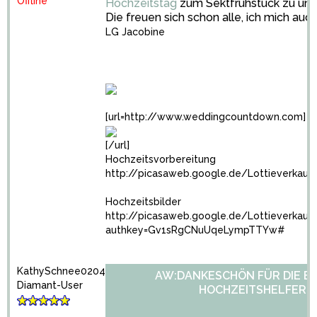
Offline
Hochzeitstag
zum Sektfrühstück zu uns
Die freuen sich schon alle, ich mich auc
LG Jacobine
[url=http://www.weddingcountdown.com]
[/url]
Hochzeitsvorbereitung
http://picasaweb.google.de/Lottieverkauf
Hochzeitsbilder
http://picasaweb.google.de/Lottieverkau
authkey=Gv1sRgCNuUqeLympTTYw#
KathySchnee0204
AW:DANKESCHÖN FÜR DIE E
Diamant-User
HOCHZEITSHELFER!?