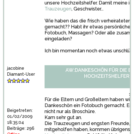
unsere Hochzeitshelfer. Damit meine ich
Trauzeugen
, Geschwister...
Wie haben das die frisch verheirateten 
gemacht?? Habt ihr etwas persönliches
Fotobuch, Massagen? Oder alle zusam
eingeladen?
Ich bin momentan noch etwas unschlüssig
jacobine
AW:DANKESCHÖN FÜR DIE E
Diamant-User
HOCHZEITSHELFER!?
18
Für die Eltern und Großeltern haben wir
Dankeschön ein Fotobuch gemacht. Ein 
Beigetreten:
nicht nur als Broschüre.
01/02/2009
Kam sehr gut an.
18:35:04
Die Trauzeugen und engsten Freunde, di
Beiträge: 296
mitgeholfen haben, kommen übrigens j