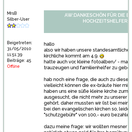
MrsB
AW:DANKESCHÖN FÜR DIE E
Silber-User
HOCHZEITSHELFER!?
2
Beigetreten:
hallo
31/05/2010
also wir haben unsere standesamtliche s
11:51:39
kirchliche kommt am 4.9.
Beiträge: 45
hatte auch vor, kleine fotoalben/ - map
Offline
trauzeugen und familienhelfer zu geben
hab noch eine frage, die auch zu diese
vielleicht können die ex-bräute hier mir j
haben uns eine süße kleine kirche zum h
ausgesucht, die nicht mehr zu unserer
gehört. daher mussten wir (ist bei mein
bei den evangelischen kirchen so, leider
"schutzgebühr" von 100,- euro bezahlen
dazu meine frage: wir wollten mesner u