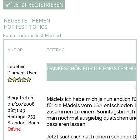
NEUESTE THEMEN
HOTTEST TOPICS
Forum-Index
»
Just Married
AUTOR
BEITRAG
liebelein
DANKESCHÖN FÜR DIE ENGSTEN HOC
Diamant-User
16
Beigetreten:
Mädels ich habe mich ja nun endlich fü
09/10/2008
für die Mädels vom
JGA
entschieden. Ic
08:31:43
zusammen zu einem Sonntagsbrunch ei
Beiträge: 253
man nochmal ausgiebig quatschen und a
Standort: Bonn
passieren lassen
Offline
Jetzt suche ich nach einem schönen Da