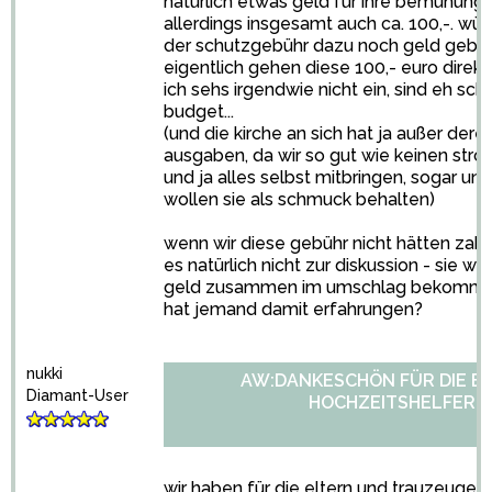
natürlich etwas geld für ihre bemühung
allerdings insgesamt auch ca. 100,-. würd
der schutzgebühr dazu noch geld gebe
eigentlich gehen diese 100,- euro direkt
ich sehs irgendwie nicht ein, sind eh sc
budget...
(und die kirche an sich hat ja außer dere
ausgaben, da wir so gut wie keinen str
und ja alles selbst mitbringen, sogar u
wollen sie als schmuck behalten)
wenn wir diese gebühr nicht hätten zahl
es natürlich nicht zur diskussion - sie w
geld zusammen im umschlag bekomme
hat jemand damit erfahrungen?
nukki
AW:DANKESCHÖN FÜR DIE E
Diamant-User
HOCHZEITSHELFER!?
2
wir haben für die eltern und trauzeugen