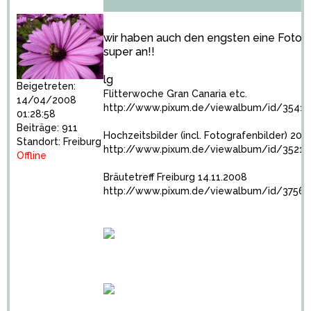
1
wir haben auch den engsten eine Fotobu
super an!!
lg
Beigetreten:
Flitterwoche Gran Canaria etc.
14/04/2008
http://www.pixum.de/viewalbum/id/3541
01:28:58
Beiträge: 911
Hochzeitsbilder (incl. Fotografenbilder) 20.
Standort: Freiburg
http://www.pixum.de/viewalbum/id/3521
Offline
Bräutetreff Freiburg 14.11.2008
http://www.pixum.de/viewalbum/id/37569