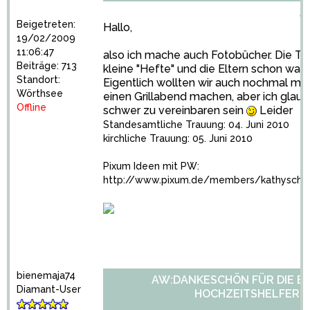
0
Beigetreten:
Hallo,
19/02/2009
11:06:47
also ich mache auch Fotobücher. Die 
Beiträge: 713
kleine "Hefte" und die Eltern schon was
Standort:
Eigentlich wollten wir auch nochmal mit
Wörthsee
einen Grillabend machen, aber ich glaub
Offline
schwer zu vereinbaren sein
Leider
Standesamtliche Trauung: 04. Juni 2010
kirchliche Trauung: 05. Juni 2010
Pixum Ideen mit PW:
http://www.pixum.de/members/kathysch
bienemaja74
AW:DANKESCHÖN FÜR DIE E
Diamant-User
HOCHZEITSHELFER!?