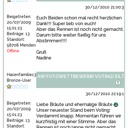
30/12/2010 21:00:30
Beigetreten:
Euch Beiden schon mal recht herzlichen
20/07/2009
Dank!!! Super lieb von euch!
15:01:23
Aber das Rennen ist noch nicht gemacht.
Beiträge: 13
Darum bitte weiter fleißig für uns
Standort:
Abstimmen!!!!
58708 Menden
Offline
Gruß
Nadine
Hasenfamilie13
AW:FOTOWETTBEWERB! VOTING! EILT!
Bronze-User
30/12/2010 22:19:10
Beigetreten:
Liebe Bräute und ehemalige Bräute
20/07/2009
Unser neuester Stand beim Voting:
15:01:23
Verdammt knapp. Momentan führen wir
Beiträge: 13
kurzfristig mit einer Stimme. Aber das
Standort:
Rennen ist noch lange nicht gemacht.