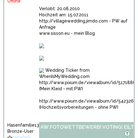
Offline
Verlobt: 20.08.2010
Hochzeit am: 15.07.2011
http://villagewedding.jimdo.com
- PW auf
Anfrage
www.sisson.eu
- mein Blog
Wedding Ticker from
WhenIsMyWedding.com
http://www.pixum.de/viewalbum/id/5171886
(Mein Kleid - mit PW)
http://www.pixum.de/viewalbum/id/5423266
(Hochzeitsvorbereitungen - ohne PW)
Hasenfamilie13
AW:FOTOWETTBEWERB! VOTING! EILT!
Bronze-User