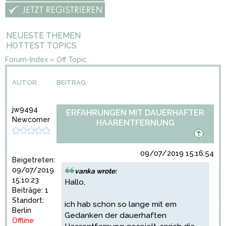
NEUESTE THEMEN
HOTTEST TOPICS
Forum-Index
»
Off Topic
AUTOR
BEITRAG
jw9494
ERFAHRUNGEN MIT DAUERHAFTER
Newcomer
HAARENTFERNUNG
09/07/2019 15:16:54
Beigetreten:
09/07/2019
vanka wrote:
15:10:23
Hallo,
Beiträge: 1
Standort:
ich hab schon so lange mit em
Berlin
Gedanken der
dauerhaften
Offline