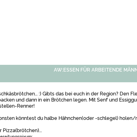
AW:ESSEN FÜR ARBEITENDE MÄN
schkäsbrötchen... :) Gibts das bei euch in der Region? Den
acken und dann in ein Brötchen legen. Mit Senf und Essiggur
stellen-Renner!
nsten könntest du halbe Hähnchen(oder -schlegel) holen/ma
 Pizza(brötchen)...
ereitungspixum: