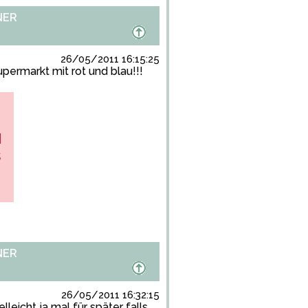
NER
26/05/2011 16:15:25
upermarkt mit rot und blau!!!
NER
26/05/2011 16:32:15
leicht ja mal für später falls