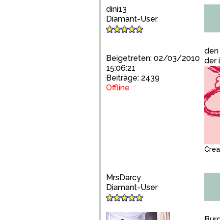
dini13
Diamant-User
den 
Beigetreten: 02/03/2010
der 
15:06:21
Beiträge: 2439
Offline
Cre
MrsDarcy
Diamant-User
Burg