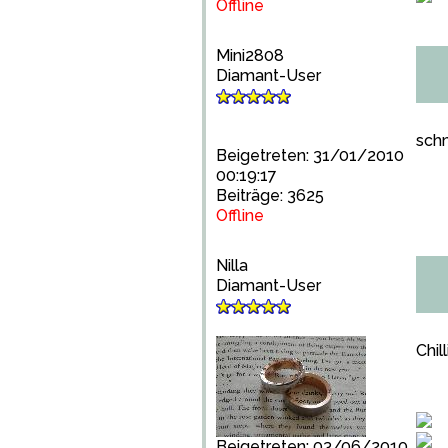
Offline
Mini2808
Diamant-User
schm
Beigetreten: 31/01/2010
00:19:17
Beiträge: 3625
Offline
Nilla
Diamant-User
Chil
Beigetreten: 03/06/2010