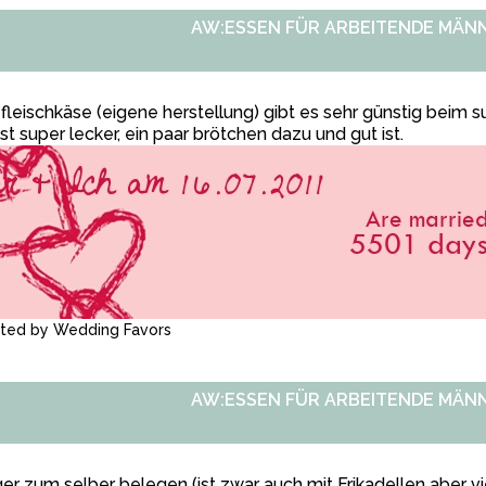
AW:ESSEN FÜR ARBEITENDE MÄN
fleischkäse (eigene herstellung) gibt es sehr günstig beim s
ist super lecker, ein paar brötchen dazu und gut ist.
ated by
Wedding Favors
AW:ESSEN FÜR ARBEITENDE MÄN
er zum selber belegen (ist zwar auch mit Frikadellen aber viel