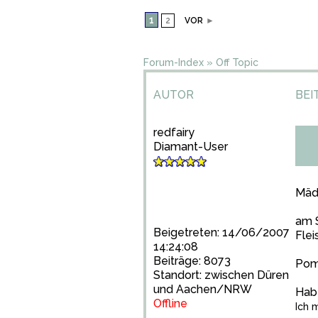
1
2
VOR
►
Forum-Index
»
Off Topic
AUTOR
BEI
redfairy
Diamant-User
Mäd
am S
Beigetreten: 14/06/2007
Flei
14:24:08
Beiträge: 8073
Pomm
Standort: zwischen Düren
und Aachen/NRW
Habt
Offline
Ich 