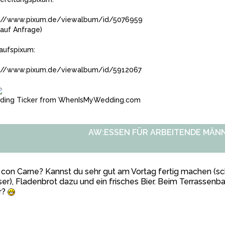
://www.pixum.de/viewalbum/id/5076959
auf Anfrage)
aufspixum:
://www.pixum.de/viewalbum/id/5912067
ing Ticker from WhenIsMyWedding.com
AW:ESSEN FÜR ARBEITENDE MÄN
i con Carne? Kannst du sehr gut am Vortag fertig machen 
er), Fladenbrot dazu und ein frisches Bier. Beim Terrassenbau
r?