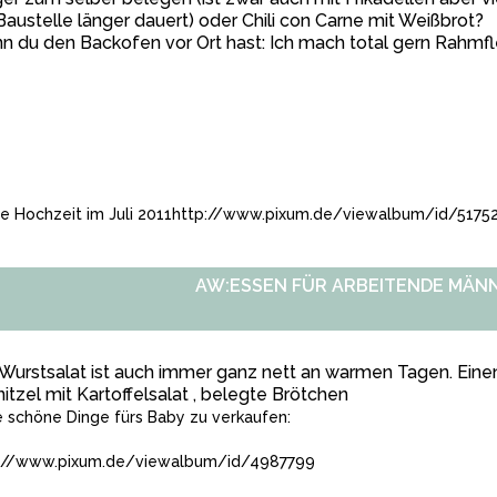
Baustelle länger dauert) oder Chili con Carne mit Weißbrot?
 du den Backofen vor Ort hast: Ich mach total gern Rahmfl
e Hochzeit im Juli 2011
http://www.pixum.de/viewalbum/id/5175
AW:ESSEN FÜR ARBEITENDE MÄN
urstsalat ist auch immer ganz nett an warmen Tagen. Einen
itzel mit Kartoffelsalat , belegte Brötchen
e schöne Dinge fürs Baby zu verkaufen:
://www.pixum.de/viewalbum/id/4987799