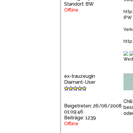
Standort: BW
Offline
http
(PW 
Verk
http
Wedd
ex-trauzeugin
Diamant-User
Chil
Beigetreten: 26/06/2008
bess
01:09:46
ode
Beiträge: 1239
Offline