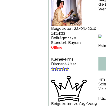
die 
Wenn
Beigetreten: 22/09/2010
14:14:22
Beiträge: 1170
Standort: Bayern
Mein
Offline
Kleiner-Prinz
Diamant-User
Hm W
Schn
Viel
http
Beigetreten: 20/09/2009