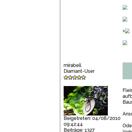
>
mirabell
Diamant-User
Flei
aufb
Bau
Anso
Beigetreten: 04/08/2010
09:42:44
Oder
Beiträge: 1327
Vorb