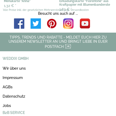
Menükarte "Anna"
Einladungskarte "Florentine" aus
Kraftpapier mit Blumenbanderole
1,32 €
*
1,63 €
*
*Alle Preise inkl. der gesetzlichen Mehrwersteuer, zzgl. Versandkosten
Besucht uns auch auf ...
TIPPS, TRENDS UND RABATTE - MELDET EUCH HIER ZU
UNSEREM NEWSLETTER AN UND BRINGT LIEBE IN EUER
POSTFACH
WEDDIX GMBH
Wir über uns
Impressum
AGBs
Datenschutz
Jobs
B2B SERVICE