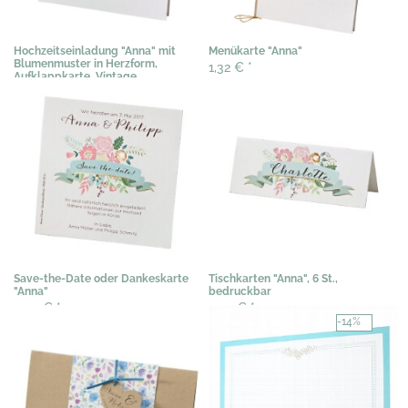
Hochzeitseinladung "Anna" mit
Menükarte "Anna"
Blumenmuster in Herzform,
1,32 €
*
Aufklappkarte, Vintage
2,04 €
*
Save-the-Date oder Dankeskarte
Tischkarten "Anna", 6 St.,
"Anna"
bedruckbar
0,44 €
*
3,07 €
*
-14%