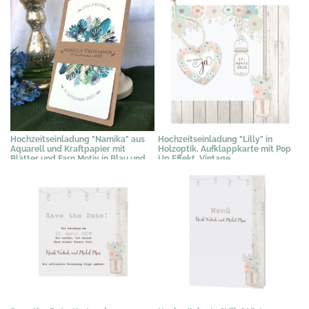
Hochzeitseinladung "Namika" aus
Hochzeitseinladung "Lilly" in
Aquarell und Kraftpapier mit
Holzoptik, Aufklappkarte mit Pop
Blätter und Farn Motiv in Blau und
Up Effekt, Vintage
Grün
2,35 €
*
2,09 €
*