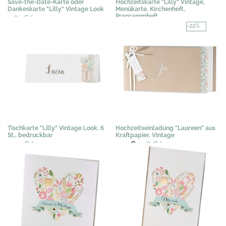
Save-the-Date-Karte oder
Hochzeitskarte "Lilly" Vintage,
Dankeskarte "Lilly" Vintage Look
Menükarte, Kirchenheft,
Programmheft
0,67 €
*
1,02 €
*
-22%
Tischkarte "Lilly" Vintage Look, 6
Hochzeitseinladung "Laureen" aus
St., bedruckbar
Kraftpapier, Vintage
3,03 €
*
2,92 €
2,28 €
*