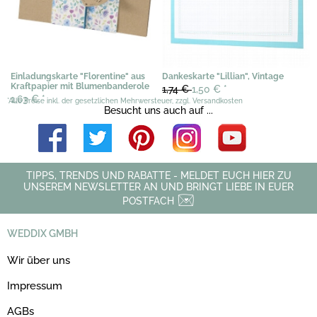
Einladungskarte "Florentine" aus
Dankeskarte "Lillian", Vintage
Kraftpapier mit Blumenbanderole
1,74 €
1,50 €
*
1,63 €
*
*Alle Preise inkl. der gesetzlichen Mehrwersteuer, zzgl. Versandkosten
Besucht uns auch auf ...
TIPPS, TRENDS UND RABATTE - MELDET EUCH HIER ZU
UNSEREM NEWSLETTER AN UND BRINGT LIEBE IN EUER
POSTFACH
WEDDIX GMBH
Wir über uns
Impressum
AGBs