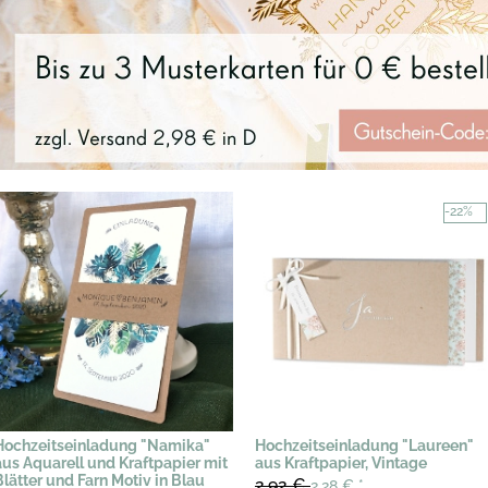
-22%
Hochzeitseinladung "Namika"
Hochzeitseinladung "Laureen"
aus Aquarell und Kraftpapier mit
aus Kraftpapier, Vintage
Blätter und Farn Motiv in Blau
2,92 €
2,28 €
*