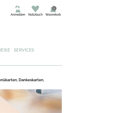
0
Anmelden
Notizbuch
Warenkorb
REISE
SERVICES
enükarten, Dankeskarten,