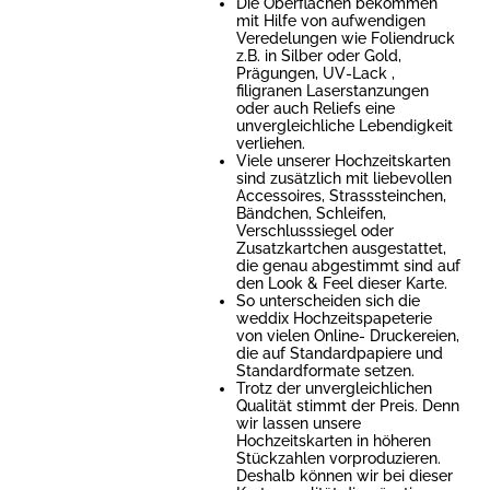
Die Oberflächen bekommen
mit Hilfe von aufwendigen
Veredelungen wie Foliendruck
z.B. in Silber oder Gold,
Prägungen, UV-Lack ,
filigranen Laserstanzungen
oder auch Reliefs eine
unvergleichliche Lebendigkeit
verliehen.
Viele unserer Hochzeitskarten
sind zusätzlich mit liebevollen
Accessoires, Strasssteinchen,
Bändchen, Schleifen,
Verschlusssiegel oder
Zusatzkartchen ausgestattet,
die genau abgestimmt sind auf
den Look & Feel dieser Karte.
So unterscheiden sich die
weddix Hochzeitspapeterie
von vielen Online- Druckereien,
die auf Standardpapiere und
Standardformate setzen.
Trotz der unvergleichlichen
Qualität stimmt der Preis. Denn
wir lassen unsere
Hochzeitskarten in höheren
Stückzahlen vorproduzieren.
Deshalb können wir bei dieser