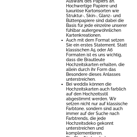
Auswahl des Papiers an.
Hochwertige Papiere und
luxuriöse Kartonsorten wie
Struktur-, Skin-, Glanz- und
Büttenpapiere sind dabei die
Basis für jede einzelne unserer
fühlbar außergewöhnlichen
Kartenkreationen.
Auch mit dem Format setzen
Sie ein erstes Statement. Statt
klassischen A5 oder A6
Formaten ist es uns wichtig,
dass die Brautleute
Hochzeitskarten erhalten, die
allein durch ihr Form das
Besondere dieses Anlasses
unterstreichen.
Bei weddix können die
Hochzeitskarten auch farblich
auf den Hochzeitsstil
abgestimmt werden. Wir
setzen nicht nur auf klassische
Farbtone, sondern sind auch
immer auf der Suche nach
Farbtrends, die jede
Hochzeitsdeko gekonnt
unterstreichen und
komplementieren.