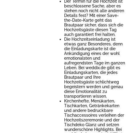
Der Termin für die Hochzeit ist
beschlossene Sache, aber es
stehen noch nicht alle anderen
Details fest? Mit einer Save-
the-Date-Karte geht das
Brautpaar sicher, dass sich die
Hochzeitsgäste diesen Tag
auch garantiert frei halten.
Die Hochzeitseinladung ist
etwas ganz Besonderes, denn
die Einladungskarte ist die
Ankündigung eines der wohl
emotionalsten und
aufregendsten Tage im ganzen
Leben. Bei weddix.de gibt es
Einladungskarten, die jedes
Brautpaar und Ihre
Hochzeitsgäste schlichtweg
begeistern werden und genau
diese Emotionalität zu
transportieren wissen.
Kirchenhefte, Menükarten,
Tischkarten, Getränkekarten
und andere bedruckbare
Tischaccessoires verleihen der
Hochzeitszeremonie und der
Tischdeko Glanz und setzen
wunderschöne Highlights. Bei