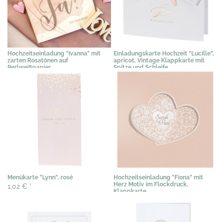
Hochzeitseinladung "Ivanna" mit
Einladungskarte Hochzeit "Lucille",
zarten Rosatönen auf
apricot, Vintage Klappkarte mit
Perlweißpapier
Spitze und Schleife
2,39 €
*
3,48 €
*
Menükarte "Lynn", rosé
Hochzeitseinladung "Fiona" mit
Herz Motiv im Flockdruck,
1,02 €
*
Klappkarte
2,35 €
*