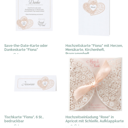
Save-the-Date-Karte oder
Hochzeitskarte "Fiona" mit Herzen,
Dankeskarte "Fiona"
Menükarte, Kirchenheft,
Programmheft
0,51 €
*
1,02 €
*
Tischkarte "Fiona", 6 St.,
Hochzeitseinladung "Rose" in
bedruckbar
Apricot mit Schleife, Aufklappkarte
3,03 €
*
2,76 €
*