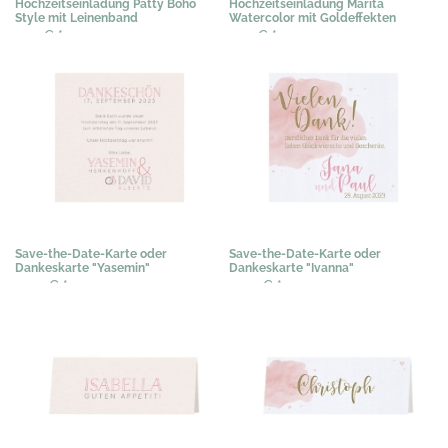
Hochzeitseinladung Patty Boho
Hochzeitseinladung Marita
Style mit Leinenband
Watercolor mit Goldeffekten
2,19 €
*
2,19 €
*
Save-the-Date-Karte oder
Save-the-Date-Karte oder
Dankeskarte "Yasemin"
Dankeskarte "Ivanna"
0,50 €
*
0,50 €
*