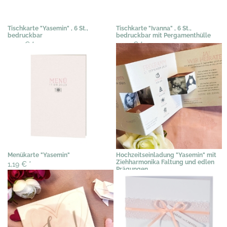
Tischkarte "Yasemin" , 6 St.,
Tischkarte "Ivanna" , 6 St.,
bedruckbar
bedruckbar mit Pergamenthülle
0,50 €
*
0,50 €
*
Menükarte "Yasemin"
Hochzeitseinladung "Yasemin" mit
Ziehharmonika Faltung und edlen
1,19 €
*
Prägungen
1,79 €
*