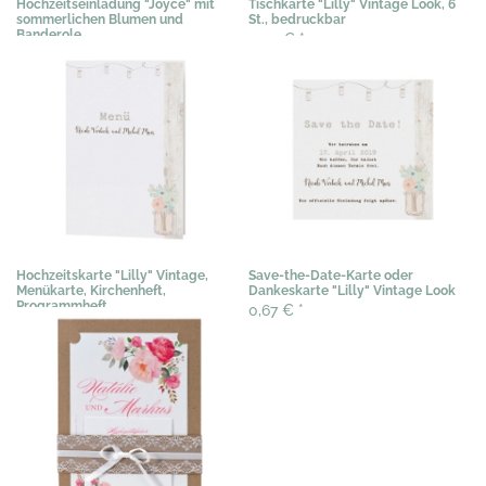
Hochzeitseinladung "Joyce" mit
Tischkarte "Lilly" Vintage Look, 6
sommerlichen Blumen und
St., bedruckbar
Banderole
3,03 €
*
3,03 €
*
Hochzeitskarte "Lilly" Vintage,
Save-the-Date-Karte oder
Menükarte, Kirchenheft,
Dankeskarte "Lilly" Vintage Look
Programmheft
0,67 €
*
1,02 €
*