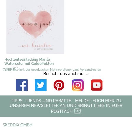
Hochzeitseinladung Marita
Watercolor mit Goldeffekten
2,19 €
*
*Alle Preise inkl. der gesetzlichen Mehrwersteuer, zzgl. Versandkosten
Besucht uns auch auf ...
TIPPS, TRENDS UND RABATTE - MELDET EUCH HIER ZU
UNSEREM NEWSLETTER AN UND BRINGT LIEBE IN EUER
POSTFACH
WEDDIX GMBH