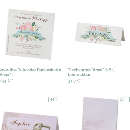
Save-the-Date oder Dankeskarte
Tischkarten "Anna", 6 St.,
"Anna"
bedruckbar
0,44 €
*
3,07 €
*
-44%
-35%