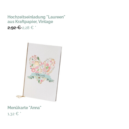
Hochzeitseinladung "Laureen"
aus Kraftpapier, Vintage
2,92 €
2,28 €
*
Menükarte "Anna"
1,32 €
*