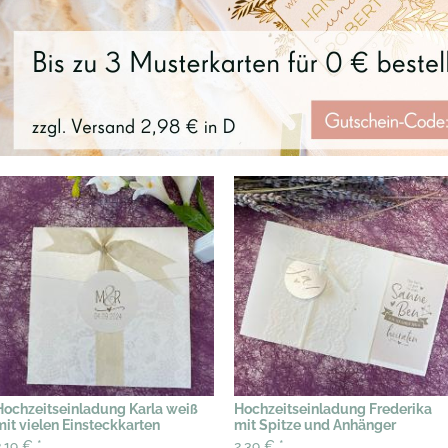
Hochzeitseinladung Karla weiß
Hochzeitseinladung Frederika
mit vielen Einsteckkarten
mit Spitze und Anhänger
2,19 €
*
2,39 €
*