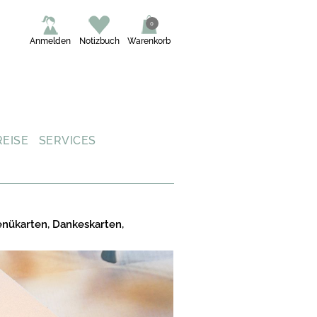
0
Anmelden
Notizbuch
Warenkorb
REISE
SERVICES
enükarten, Dankeskarten,