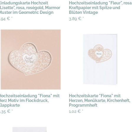
Einladungskarte Hochzeit
Hochzeitseinladung "Fleur", rosa
"Lisette", rosa, roségold, Marmor
Kraftpapier mit Spitze und
Muster im Geometric Design
Blüten Vintage
1,94 €
*
3,89 €
*
Hochzeitseinladung "Fiona" mit
Hochzeitskarte "Fiona" mit
Herz Motiv im Flockdruck,
Herzen, Menükarte, Kirchenheft,
Klappkarte
Programmheft
2,35 €
*
1,02 €
*