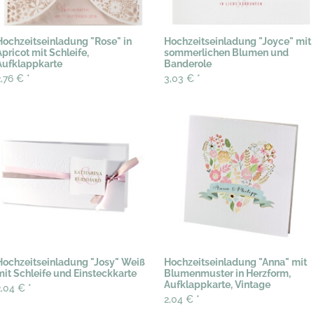
Hochzeitseinladung "Rose" in
Hochzeitseinladung "Joyce" mit
Apricot mit Schleife,
sommerlichen Blumen und
Aufklappkarte
Banderole
2,76 €
*
3,03 €
*
Hochzeitseinladung "Josy" Weiß
Hochzeitseinladung "Anna" mit
mit Schleife und Einsteckkarte
Blumenmuster in Herzform,
Aufklappkarte, Vintage
2,04 €
*
2,04 €
*