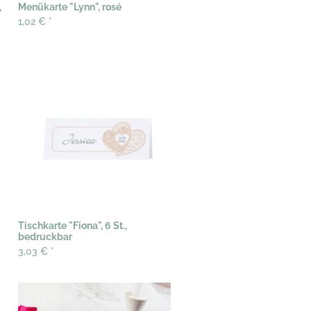
,
Menükarte "Lynn", rosé
1,02 €
*
Tischkarte "Fiona", 6 St.,
bedruckbar
3,03 €
*