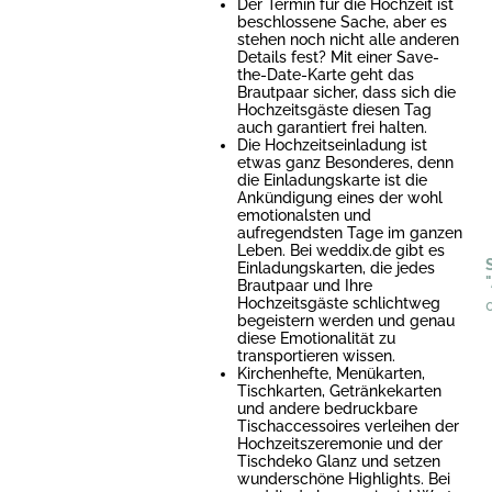
Der Termin für die Hochzeit ist
beschlossene Sache, aber es
stehen noch nicht alle anderen
Details fest? Mit einer Save-
the-Date-Karte geht das
Brautpaar sicher, dass sich die
Hochzeitsgäste diesen Tag
auch garantiert frei halten.
Die Hochzeitseinladung ist
etwas ganz Besonderes, denn
die Einladungskarte ist die
Ankündigung eines der wohl
emotionalsten und
aufregendsten Tage im ganzen
Leben. Bei weddix.de gibt es
Einladungskarten, die jedes
Brautpaar und Ihre
Hochzeitsgäste schlichtweg
begeistern werden und genau
diese Emotionalität zu
transportieren wissen.
Kirchenhefte, Menükarten,
Tischkarten, Getränkekarten
und andere bedruckbare
Tischaccessoires verleihen der
Hochzeitszeremonie und der
Tischdeko Glanz und setzen
wunderschöne Highlights. Bei