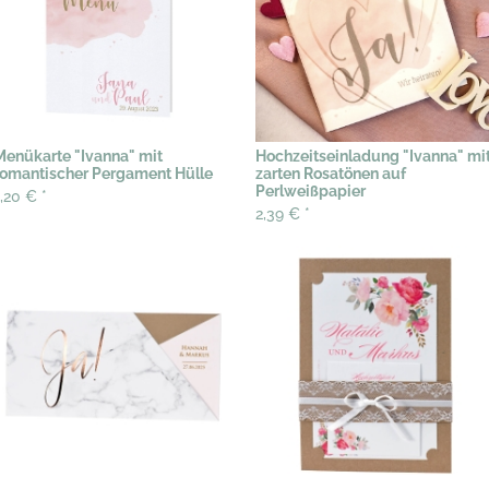
Menükarte "Ivanna" mit
Hochzeitseinladung "Ivanna" mi
romantischer Pergament Hülle
zarten Rosatönen auf
Perlweißpapier
1,20 €
*
2,39 €
*