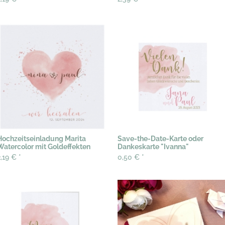
Hochzeitseinladung Marita
Save-the-Date-Karte oder
Watercolor mit Goldeffekten
Dankeskarte "Ivanna"
2,19 €
*
0,50 €
*