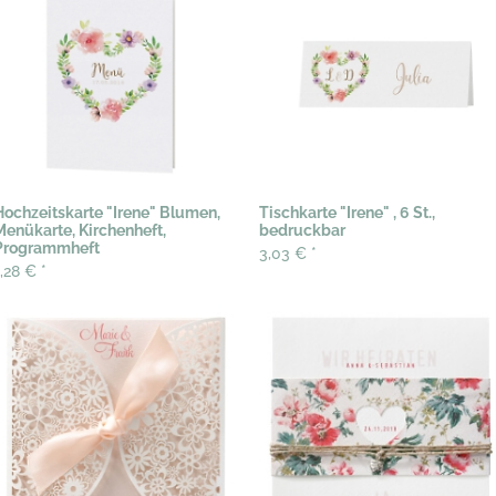
Hochzeitskarte "Irene" Blumen,
Tischkarte "Irene" , 6 St.,
Menükarte, Kirchenheft,
bedruckbar
Programmheft
3,03 €
*
1,28 €
*