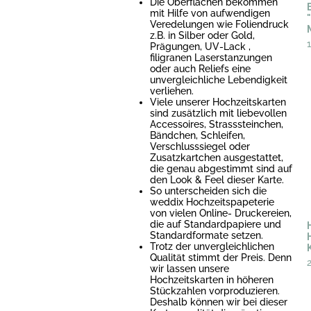
Die Oberflächen bekommen
mit Hilfe von aufwendigen
Veredelungen wie Foliendruck
z.B. in Silber oder Gold,
Prägungen, UV-Lack ,
filigranen Laserstanzungen
oder auch Reliefs eine
unvergleichliche Lebendigkeit
verliehen.
Viele unserer Hochzeitskarten
sind zusätzlich mit liebevollen
Accessoires, Strasssteinchen,
Bändchen, Schleifen,
Verschlusssiegel oder
Zusatzkartchen ausgestattet,
die genau abgestimmt sind auf
den Look & Feel dieser Karte.
So unterscheiden sich die
weddix Hochzeitspapeterie
von vielen Online- Druckereien,
die auf Standardpapiere und
Standardformate setzen.
Trotz der unvergleichlichen
Qualität stimmt der Preis. Denn
wir lassen unsere
Hochzeitskarten in höheren
Stückzahlen vorproduzieren.
Deshalb können wir bei dieser