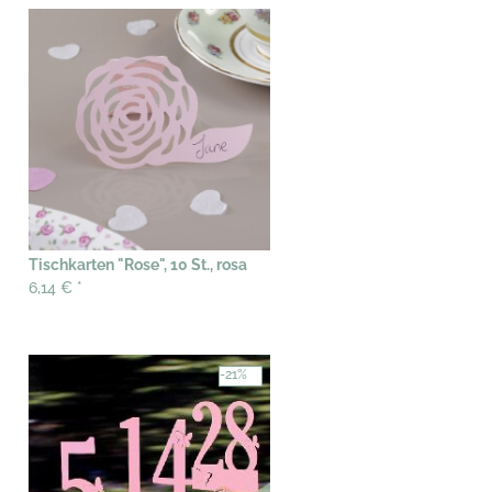
Tischkarten "Rose", 10 St., rosa
6,14 €
*
-21%