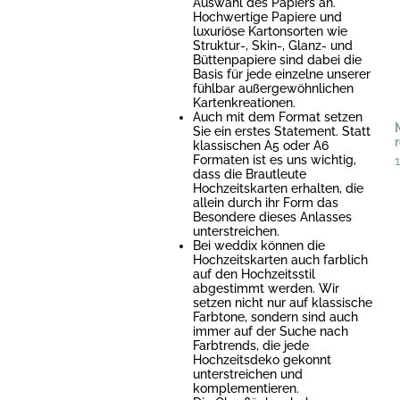
Auswahl des Papiers an.
Hochwertige Papiere und
luxuriöse Kartonsorten wie
Struktur-, Skin-, Glanz- und
Büttenpapiere sind dabei die
Basis für jede einzelne unserer
fühlbar außergewöhnlichen
Kartenkreationen.
Auch mit dem Format setzen
Sie ein erstes Statement. Statt
klassischen A5 oder A6
Formaten ist es uns wichtig,
dass die Brautleute
Hochzeitskarten erhalten, die
allein durch ihr Form das
Besondere dieses Anlasses
unterstreichen.
Bei weddix können die
Hochzeitskarten auch farblich
auf den Hochzeitsstil
abgestimmt werden. Wir
setzen nicht nur auf klassische
Farbtone, sondern sind auch
immer auf der Suche nach
Farbtrends, die jede
Hochzeitsdeko gekonnt
unterstreichen und
komplementieren.