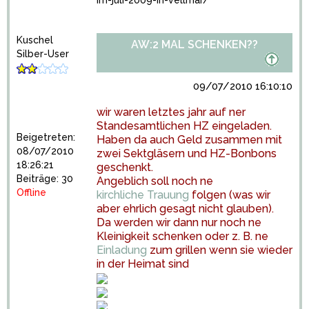
im-juli-2009-in-vellmar/
Kuschel
AW:2 MAL SCHENKEN??
Silber-User
09/07/2010 16:10:10
wir waren letztes jahr auf ner
Standesamtlichen HZ eingeladen.
Beigetreten:
Haben da auch Geld zusammen mit
08/07/2010
zwei Sektgläsern und HZ-Bonbons
18:26:21
geschenkt.
Beiträge: 30
Angeblich soll noch ne
Offline
kirchliche Trauung
folgen (was wir
aber ehrlich gesagt nicht glauben).
Da werden wir dann nur noch ne
Kleinigkeit schenken oder z. B. ne
Einladung
zum grillen wenn sie wieder
in der Heimat sind