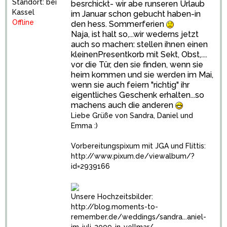
Standort: bei
besrchickt- wir abe runseren Urlaub
Kassel
im Januar schon gebucht haben-in
Offline
den hess. Sommerferien
Naja, ist halt so,...wir wederns jetzt
auch so machen: stellen ihnen einen
kleinenPresentkorb mit Sekt, Obst,....
vor die Tür, den sie finden, wenn sie
heim kommen und sie werden im Mai,
wenn sie auch feiern "richtig" ihr
eigentliches Geschenk erhalten...so
machens auch die anderen
Liebe Grüße von Sandra, Daniel und
Emma :)
Vorbereitungspixum mit JGA und Flittis:
http://www.pixum.de/viewalbum/?
id=2939166
Unsere Hochzeitsbilder:
http://blog.moments-to-
remember.de/weddings/sandra...aniel-