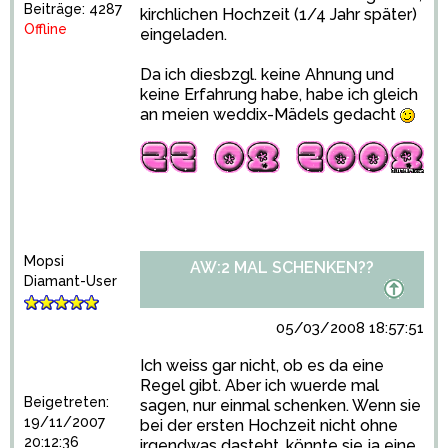
Beiträge: 4287
kirchlichen Hochzeit (1/4 Jahr später)
Offline
eingeladen.
Da ich diesbzgl. keine Ahnung und
keine Erfahrung habe, habe ich gleich
an meien weddix-Mädels gedacht
Mopsi
AW:2 MAL SCHENKEN??
Diamant-User
05/03/2008 18:57:51
Ich weiss gar nicht, ob es da eine
Regel gibt. Aber ich wuerde mal
Beigetreten:
sagen, nur einmal schenken. Wenn sie
19/11/2007
bei der ersten Hochzeit nicht ohne
20:12:36
irgendwas dasteht, könnte sie ja eine