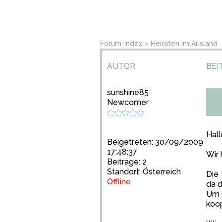
Forum-Index
»
Heiraten im Ausland
AUTOR
BEI
sunshine85
Newcomer
Hall
Beigetreten: 30/09/2009
17:48:37
Wir 
Beiträge: 2
Standort: Österreich
Die
Offline
da 
Um c
koop