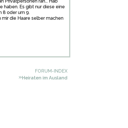
n Privatpersonen ran... Hab
e haben. Es gibt nur diese eine
um 8 oder um 9.
ch mir die Haare selber machen
FORUM-INDEX
»
Heiraten im Ausland