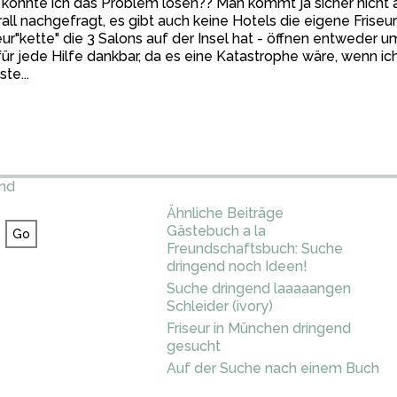
könnte ich das Problem lösen?? Man kommt ja sicher nicht a
all nachgefragt, es gibt auch keine Hotels die eigene Friseur
eur"kette" die 3 Salons auf der Insel hat - öffnen entweder 
für jede Hilfe dankbar, da es eine Katastrophe wäre, wenn i
te...
and
Ähnliche Beiträge
Gästebuch a la
Freundschaftsbuch: Suche
dringend noch Ideen!
Suche dringend laaaaangen
Schleider (ivory)
Friseur in München dringend
gesucht
Auf der Suche nach einem Buch