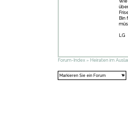
Wie 
über
Fris
Bin 
müss
LG
Forum-Index
Heiraten im Ausl
»