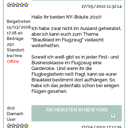
27/05/2010 11:32:14
Hallo Ihr beiden NY-Bräute 2010!
Beigetreten:
15/03/2008
Ich habe zwar nicht im Ausland geheiratet,
17:28:40
aber ich kann euch zum Thema
Beiträge:
"Brautkleid im Flugzeug" vielleicht
250
weiterhelfen.
Standort:
bw/nrw
Soweit ich weiß gibt es in jeder First- und
Offline
Businessklasse im Flugzeug eine
Garderobe. Und wenn ihr die
Flugbegleiterin nett fragt, kann sie eurer
Braukleid bestimmt dort aufhängen. So
habe ich das jedenfalls schon bei einigen
Flügen gesehen.
dcsl
AW:HEIRATEN IN NEW YORK
Diamant-
User
27/05/2010 17:12:35