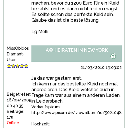
machen, bevor du 1200 Euro für ein Kleid
bezahlst und es dann nicht leiden magst.
Es sollte schon das perfekte Keid sein.
Glaube das ist die beste lösung.
Lg Melli
MissObidos
AW:HEIRATEN IN NEW YORK
Diamant-
User
21/03/2010 19:03:02
Ja das war gestern erst.
Ich kann nur das bestellte Kleid nochmal
anprobieren. Das Kleid welches auch in
Beigetreten:
Frage kam war aus einem anderen Laden,
16/09/2009
in Leidersbach.
00:40:35
Verkaufspixum:
Beiträge:
http://www.pixum.de/viewalbum/id/5021048
179
Offline
Hochzeit: