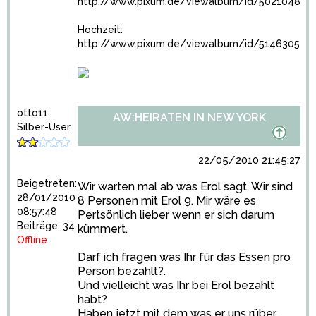
http://www.pixum.de/viewalbum/id/5021048
Hochzeit:
http://www.pixum.de/viewalbum/id/5146305
otto11
AW:HEIRATEN IN NEW YORK
Silber-User
22/05/2010 21:45:27
Beigetreten:
Wir warten mal ab was Erol sagt. Wir sind
28/01/2010
8 Personen mit Erol 9. Mir wäre es
08:57:48
Pertsönlich lieber wenn er sich darum
Beiträge: 34
kümmert.
Offline
Darf ich fragen was Ihr für das Essen pro
Person bezahlt?.
Und vielleicht was Ihr bei Erol bezahlt
habt?
Haben jetzt mit dem was er uns rüber