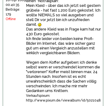
16/09/2009
einen "Notfallplan".
00:40:35
Mein Kleid - über das ich jetzt seit gestern
Beiträge:
grübele - hat fast 1.200 Euro gekostet. Ich
179
wollte NIEMALS so viel ausgeben und
Offline
stell Dir vor jetzt bin ich unzufrieden
damit.
Das andere Kleid was in Frage kam hat nur
430 Euro gekostet.
Ich finde leider von beiden keine Profi-
Bilder im Internet, das wäre sicher ganz
gut um einen Vergleich anzustellen mit
wirklich vergleichbaren Bildern.
Wegen dem Koffer aufgeben: ich denke
selbst wenn er verschwindet kommen die
"verlorenen" Koffer meist binnen max. 24
Stunden nach. Insofern ist es echt
unwahrscheinlich dass die Sachen völlig
verschwinden. Ich mache mir mehr
Gedanken ums Knittern.
Verkaufspixum:
http://www.pixum.de/viewalbum/id/5021048