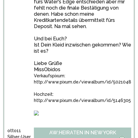
fürs Water's Edge entschieden aber mir
fehlt noch die finale Bestätigung von
denen. Habe schon meine
Kreditkartendetails übermittelt fürs
Deposit. Na mal sehen.
Und bei Euch?
Ist Dein Kleid inzwischen gekommen? Wie
ist es?
Liebe Grüße
MissObidos
Verkaufspixum:
http://www.pixum.de/viewalbum/id/5021048
Hochzeit:
http://www.pixum.de/viewalbum/id/5146305
otto11
AW:HEIRATEN IN NEW YORK
Silber-User