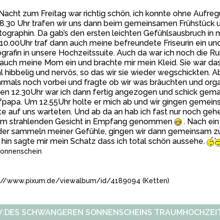
Nacht zum Freitag war richtig schön, ich konnte ohne Aufreg
8.30 Uhr trafen wir uns dann beim gemeinsamen Frühstück 
ographin. Da gab’s den ersten leichten Gefühlsausbruch in mi
0.00Uhr traf dann auch meine befreundete Friseurin ein und
grafin in unsere Hochzeitssuite. Auch da war ich noch die R
 auch meine Mom ein und brachte mir mein Kleid. Sie war da
l hibbelig und nervös, so das wir sie wieder wegschickten. A
mals noch vorbei und fragte ob wir was bräuchten und organ
en 12.30Uhr war ich dann fertig angezogen und schick gem
fpapa. Um 12.55Uhr holte er mich ab und wir gingen gemein
e auf uns warteten. Und ab da an hab ich fast nur noch gehe
em strahlenden Gesicht in Empfang genommen
. Nach ei
der sammeln meiner Gefühle, gingen wir dann gemeinsam 
 hin sagte mir mein Schatz dass ich total schön aussehe.
onnenschein
://www.pixum.de/viewalbum/id/4189094 (Ketten)
:DES SCHWANGEREN SONNENSCHEINS TRAUMHOCHZEIT :0)