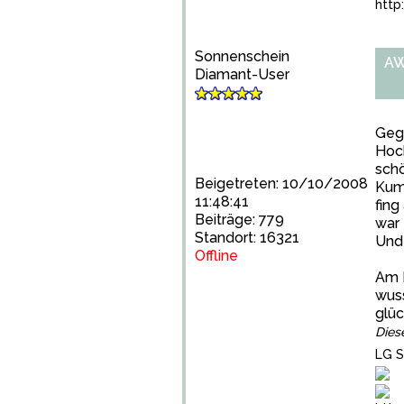
http
Sonnenschein
AW
Diamant-User
Gege
Hoch
sch
Beigetreten: 10/10/2008
Kump
11:48:41
fing
Beiträge: 779
war 
Standort: 16321
Und 
Offline
Am F
wuss
glüc
Dies
LG S