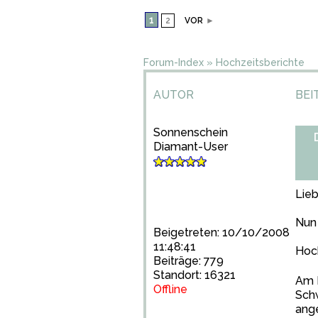
1
2
VOR
►
Forum-Index
»
Hochzeitsberichte
AUTOR
BEI
Sonnenschein
Diamant-User
Lie
Nun 
Beigetreten: 10/10/2008
11:48:41
Hoc
Beiträge: 779
Standort: 16321
Am M
Offline
Schw
ange