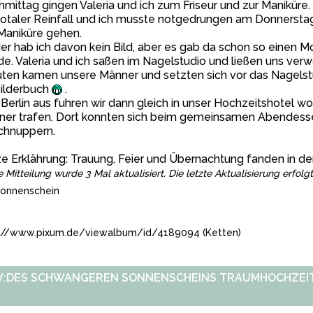
mittag gingen Valeria und ich zum Friseur und zur Maniküre. 
totaler Reinfall und ich musste notgedrungen am Donnerstag
Maniküre gehen.
er hab ich davon kein Bild, aber es gab da schon so einen 
e. Valeria und ich saßen im Nagelstudio und ließen uns ver
ten kamen unsere Männer und setzten sich vor das Nagelst
Bilderbuch
.
Berlin aus fuhren wir dann gleich in unser Hochzeitshotel w
tner trafen. Dort konnten sich beim gemeinsamen Abendess
chnuppern.
e Erklährung: Trauung, Feier und Übernachtung fanden in de
e Mitteilung wurde 3 Mal aktualisiert. Die letzte Aktualisierung erfo
onnenschein
://www.pixum.de/viewalbum/id/4189094 (Ketten)
:DES SCHWANGEREN SONNENSCHEINS TRAUMHOCHZEIT :0)