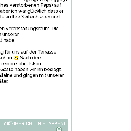
29/09/2009 09:56:32
eines verstorbenen Paps) auf
 aber ich war glücklich dass er
e an Ihre Seifenblasen und
en Veranstaltungsraum. Die
n unserer
lt habe.
für uns auf der Terrasse
 schön.
Nach dem
 einen sehr dicken
äste haben wir ihn besiegt.
lleine und gingen mit unserer
ter.
)))) (BERICHT IN ETAPPEN)