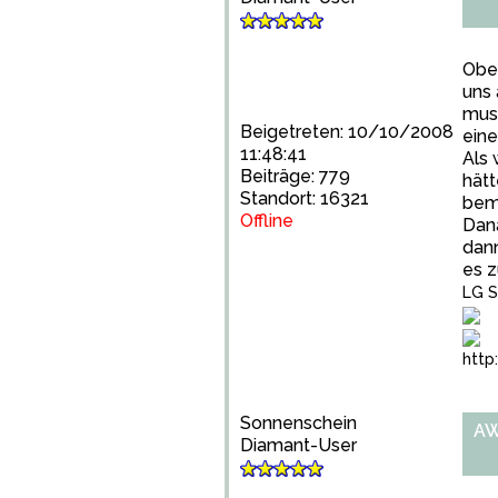
Obe
uns 
muss
Beigetreten: 10/10/2008
eine
11:48:41
Als 
Beiträge: 779
hätt
Standort: 16321
bem
Offline
Dana
dann
es z
LG S
http
Sonnenschein
AW
Diamant-User