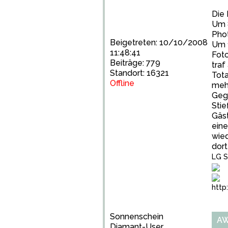
Die 
Um 
Phot
Beigetreten: 10/10/2008
Um 1
11:48:41
Foto
Beiträge: 779
traf
Standort: 16321
Tota
Offline
mehr
Geg
Stie
Gäst
ein
wie
dort
LG S
http
Sonnenschein
AW
Diamant-User