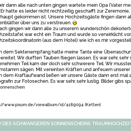
wir dann alle nach unten gingen wartete mein Opa (Vater m
 Er hatte es leider nicht rechtzeitig geschafft zur Zeremonie,
haupt gekommen ist. Unsere Hochzeitsgäste fingen dann all
nblätter über uns zu verstreuen.
ch gingen wir dann alle zu unserem wunderschön dekoriert
zeitstafel war echt ein Traum und wurde so verwirklicht vo
zeitskoordinatorin (aus dem Hotel) wie ich es mir vorgestel
h dem Sektenempfang hatte meine Tante eine Überraschung 
ereitet. Wir durften Tauben fliegen lassen. Es war sehr, sehr
nehmen Teil kam der doch sehr schwerere Teil. Wir mussten
stamm sägen. Mit vereinten Kräften und anfeuern unserer G
 dem Kraftaufwand ließen wir unsere Gäste dann erst mal a
grafin zur Fotosechen. Es war sehr, sehr lustig. Bilder gibs spä
onnenschein
://www.pixum.de/viewalbum/id/4189094 (Ketten)
:DES SCHWANGEREN SONNENSCHEINS TRAUMHOCHZEIT :0)