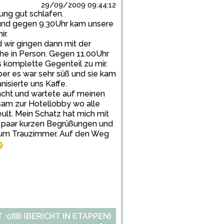
29/09/2009 09:44:12
ung gut schlafen.
und gegen 9.30Uhr kam unsere
r.
 wir gingen dann mit der
uhe in Person. Gegen 11.00Uhr
s komplette Gegenteil zu mir.
ber es war sehr süß und sie kam
isierte uns Kaffe.
acht und wartete auf meinen
sam zur Hotellobby wo alle
ult. Mein Schatz hat mich mit
n paar kurzen Begrüßungen und
zum Trauzimmer. Auf den Weg
)))) (BERICHT IN ETAPPEN)