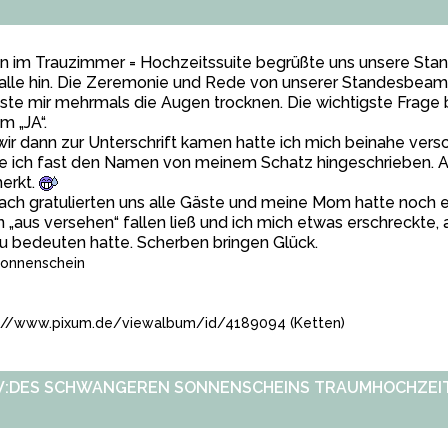
n im Trauzimmer = Hochzeitssuite begrüßte uns unsere Sta
alle hin. Die Zeremonie und Rede von unserer Standesbeamti
te mir mehrmals die Augen trocknen. Die wichtigste Frage 
m „JA“.
wir dann zur Unterschrift kamen hatte ich mich beinahe v
e ich fast den Namen von meinem Schatz hingeschrieben. Ab
erkt.
ch gratulierten uns alle Gäste und meine Mom hatte noch 
 „aus versehen“ fallen ließ und ich mich etwas erschreckte,
u bedeuten hatte. Scherben bringen Glück.
onnenschein
://www.pixum.de/viewalbum/id/4189094 (Ketten)
:DES SCHWANGEREN SONNENSCHEINS TRAUMHOCHZEIT :0)