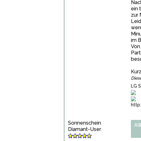
Nach
ein 
zur 
Leid
werd
Minu
im 
Von 
Par
bes
Kurz
Dies
LG S
http
Sonnenschein
AW
Diamant-User