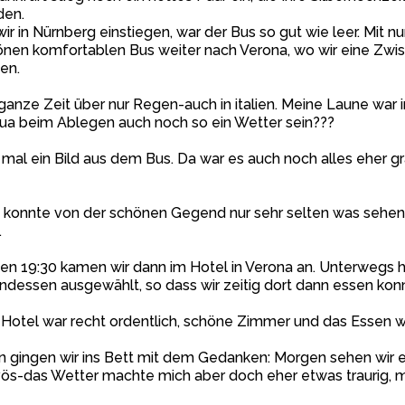
den.
wir in Nürnberg einstiegen, war der Bus so gut wie leer. Mit 
önen komfortablen Bus weiter nach Verona, wo wir eine Zw
ten.
ganze Zeit über nur Regen-auch in italien. Meine Laune war i
ua beim Ablegen auch noch so ein Wetter sein???
 mal ein Bild aus dem Bus. Da war es auch noch alles eher gra
konnte von der schönen Gegend nur sehr selten was sehen
.
n 19:30 kamen wir dann im Hotel in Verona an. Unterwegs h
dessen ausgewählt, so dass wir zeitig dort dann essen kon
Hotel war recht ordentlich, schöne Zimmer und das Essen war
 gingen wir ins Bett mit dem Gedanken: Morgen sehen wir end
ös-das Wetter machte mich aber doch eher etwas traurig, m