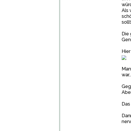
wür
Als 
sch
soll
Die 
Gen
Hier
Man 
war..
Gege
Aben
Das 
Dann
nerv