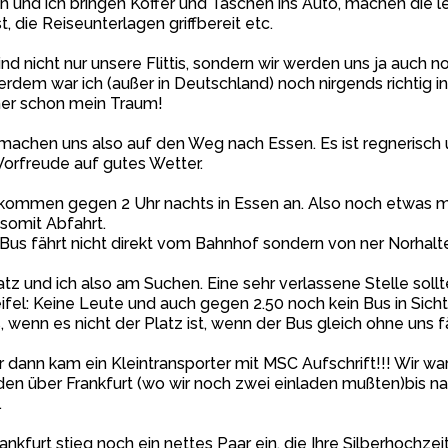
 und ich bringen Koffer und Taschen ins Auto, machen die 
st, die Reiseunterlagen griffbereit etc.
ind nicht nur unsere Flittis, sondern wir werden uns ja auch
rdem war ich (außer in Deutschland) noch nirgends richtig i
er schon mein Traum!
machen uns also auf den Weg nach Essen. Es ist regnerisch
Vorfreude auf gutes Wetter.
kommen gegen 2 Uhr nachts in Essen an. Also noch etwas me
somit Abfahrt.
Bus fährt nicht direkt vom Bahnhof sondern von ner Norhalt
tz und ich also am Suchen. Eine sehr verlassene Stelle sollt
fel: Keine Leute und auch gegen 2.50 noch kein Bus in Sicht. 
 wenn es nicht der Platz ist, wenn der Bus gleich ohne uns f
 dann kam ein Kleintransporter mit MSC Aufschrift!!! Wir wa
en über Frankfurt (wo wir noch zwei einladen mußten)bis n
.
rankfurt stieg noch ein nettes Paar ein, die Ihre Silberhochze