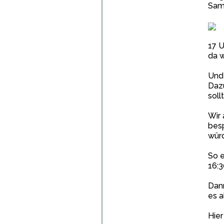
Sam
17 U
da w
Und 
Dazu
sollt
Wir 
besp
würd
So e
16:3
Dann
es a
Hier