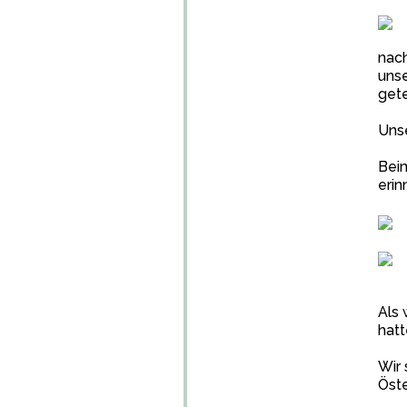
nach
unse
gete
Unse
Beim
erin
Als 
hatt
Wir 
Öste