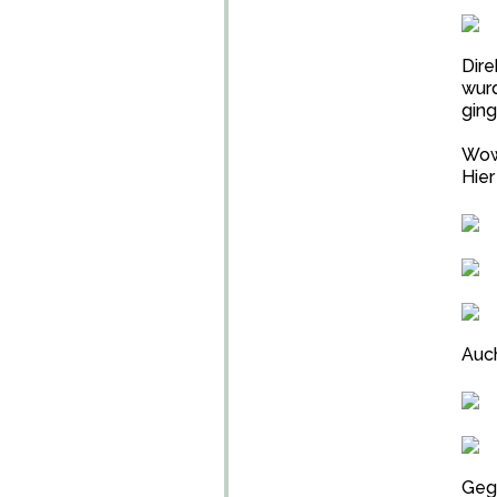
Dir
wur
ging
Wow
Hier
Auch
Geg