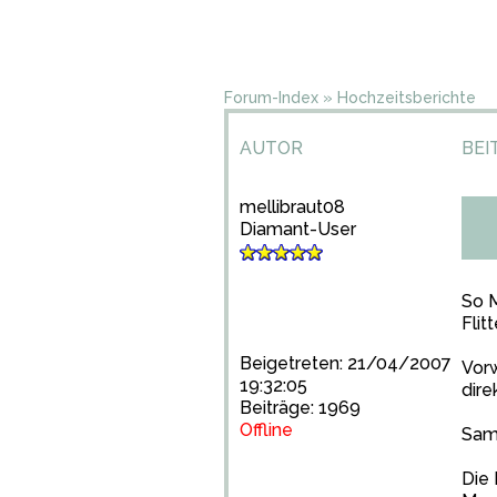
Forum-Index
»
Hochzeitsberichte
AUTOR
BEI
mellibraut08
Diamant-User
So M
Flit
Beigetreten: 21/04/2007
Vorw
19:32:05
dire
Beiträge: 1969
Offline
Sams
Die 