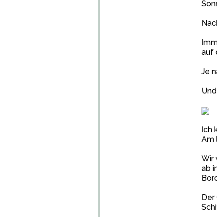
Sonn
Nach
Imme
auf 
Je n
Und 
Ich 
Am l
Wir 
ab i
Bor
Der 
Schiff