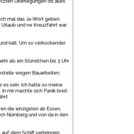
letzten Überlegungen ob alles
 noch mal das Ja-Wort geben.
n Urlaub und ne Kreuzfahrt war
 und kalt. Um so verkockender
hr als ein Stündchen bis 3 Uhr
estelle wegen Bauarbeiten.
e es sein. Ich hatte so meine
In mir machte sich Panik breit:
ährt
ren die einzigsten ab Essen,
ach Nürnberg und von da in den
it auf dem Schiff verbringen