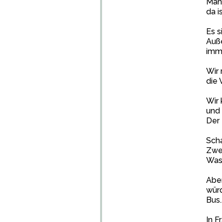
Mann
da i
Es s
Auße
imm
Wir 
die 
Wir 
und 
Der 
Scha
Zwei
Was,
Aber
würd
Bus.
In F