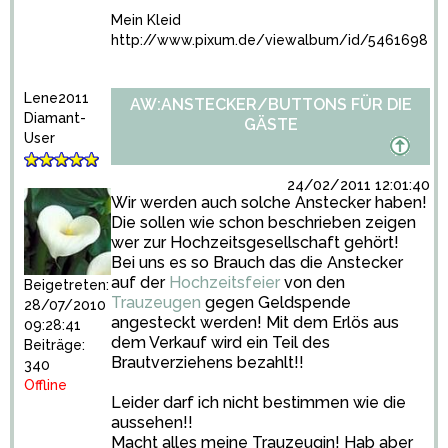
Mein Kleid
http://www.pixum.de/viewalbum/id/5461698
Lene2011
AW:ANSTECKER/BUTTONS FÜR DIE
Diamant-
GÄSTE
User
24/02/2011 12:01:40
Wir werden auch solche Anstecker haben!
Die sollen wie schon beschrieben zeigen
wer zur Hochzeitsgesellschaft gehört!
Bei uns es so Brauch das die Anstecker
auf der
Hochzeitsfeier
von den
Beigetreten:
Trauzeugen
gegen Geldspende
28/07/2010
angesteckt werden! Mit dem Erlös aus
09:28:41
dem Verkauf wird ein Teil des
Beiträge:
Brautverziehens bezahlt!!
340
Offline
Leider darf ich nicht bestimmen wie die
aussehen!!
Macht alles meine Trauzeugin! Hab aber