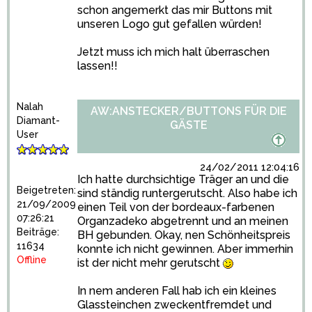
schon angemerkt das mir Buttons mit
unseren Logo gut gefallen würden!
Jetzt muss ich mich halt überraschen
lassen!!
Nalah
AW:ANSTECKER/BUTTONS FÜR DIE
Diamant-
GÄSTE
User
24/02/2011 12:04:16
Ich hatte durchsichtige Träger an und die
Beigetreten:
sind ständig runtergerutscht. Also habe ich
21/09/2009
einen Teil von der bordeaux-farbenen
07:26:21
Organzadeko abgetrennt und an meinen
Beiträge:
BH gebunden. Okay, nen Schönheitspreis
11634
konnte ich nicht gewinnen. Aber immerhin
Offline
ist der nicht mehr gerutscht
In nem anderen Fall hab ich ein kleines
Glassteinchen zweckentfremdet und