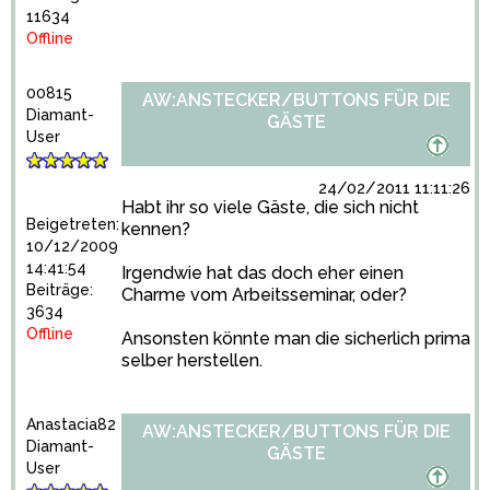
11634
Offline
00815
AW:ANSTECKER/BUTTONS FÜR DIE
Diamant-
GÄSTE
User
24/02/2011 11:11:26
Habt ihr so viele Gäste, die sich nicht
Beigetreten:
kennen?
10/12/2009
14:41:54
Irgendwie hat das doch eher einen
Beiträge:
Charme vom Arbeitsseminar, oder?
3634
Offline
Ansonsten könnte man die sicherlich prima
selber herstellen.
Anastacia82
AW:ANSTECKER/BUTTONS FÜR DIE
Diamant-
GÄSTE
User