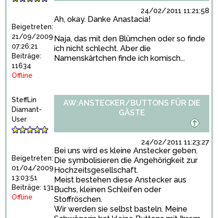
24/02/2011 11:21:58
Ah, okay. Danke Anastacia!
Beigetreten:
21/09/2009
Naja, das mit den Blümchen oder so finde
07:26:21
ich nicht schlecht. Aber die
Beiträge:
Namenskärtchen finde ich komisch...
11634
Offline
SteffLin
AW:ANSTECKER/BUTTONS FÜR DIE
Diamant-
GÄSTE
User
24/02/2011 11:23:27
Bei uns wird es kleine Anstecker geben.
Beigetreten:
Die symbolisieren die Angehörigkeit zur
01/04/2009
Hochzeitsgesellschaft.
13:03:51
Meist bestehen diese Anstecker aus
Beiträge: 131
Buchs, kleinen Schleifen oder
Offline
Stoffröschen.
Wir werden sie selbst basteln. Meine