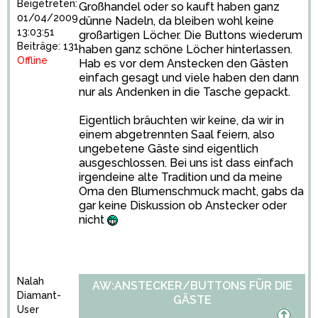
Beigetreten:
Großhandel oder so kauft haben ganz
01/04/2009
dünne Nadeln, da bleiben wohl keine
13:03:51
großartigen Löcher. Die Buttons wiederum
Beiträge: 131
haben ganz schöne Löcher hinterlassen.
Offline
Hab es vor dem Anstecken den Gästen
einfach gesagt und viele haben den dann
nur als Andenken in die Tasche gepackt.
Eigentlich bräuchten wir keine, da wir in
einem abgetrennten Saal feiern, also
ungebetene Gäste sind eigentlich
ausgeschlossen. Bei uns ist dass einfach
irgendeine alte Tradition und da meine
Oma den Blumenschmuck macht, gabs da
gar keine Diskussion ob Anstecker oder
nicht
Nalah
AW:ANSTECKER/BUTTONS FÜR DIE
Diamant-
GÄSTE
User