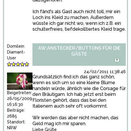
Ich fänd's als Gast auch nicht toll, mir ein
Loch ins Kleid zu machen. Außerdem
wüsste ich gar nicht wo, wenn ich z.B. ein
schulterfreies, tiefdekolltiertes Kleid trage.
Domilein
AW:ANSTECKER/BUTTONS FÜR DIE
Diamant-
GÄSTE
User
24/02/2011 11:38:46
Grundsätzlich find ich das ganz schön,
wenn es sich um so eine kleine Blume
handeln würde, ähnlich wie die Corsage für
Beigetreten:
den Bräutigam. Ich hab jetzt erst beim
26/05/2009
Floristen gehört, dass das bei den
16:16:30
Italienern auch sehr oft vorkommt.
Beiträge:
2685
Wir werden das aber nicht machen, das
Standort:
Geld mag ich mir sparen.
NRW
Liebe Grüße