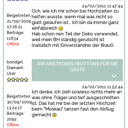
24/02/2011 11:47:44
Och, wie ich mir schon bei Hochzeiten zu
Beigetreten:
helfen wusste, wenn mal was nicht so
21/09/2009
glatt gelaufen ist... Ich bin da immer ganz
07:26:21
einfallsreich
Beiträge:
Hab schon nen Teil der Deko verwendet,
11634
weil mein BH ständig gerutscht ist
Offline
(natürlich mit Einverständnis der Braut).
bondgirl
AW:ANSTECKER/BUTTONS FÜR DIE
Diamant-
GÄSTE
User
24/02/2011 11:52:44
Ich denke, ich zieh sowieso nichts mehr an
Beigetreten:
was ohne Träger und tief ausgeschnitten
30/09/2009
ist. Das hat mir bei der letzten Hochzeit
13:24:17
beim "Moskau" tanzen fast den Abflug
Beiträge:
gemacht
2092
Offline