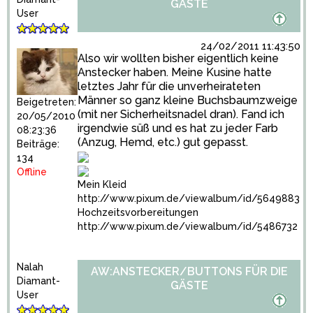
GÄSTE
User
24/02/2011 11:43:50
Also wir wollten bisher eigentlich keine
Anstecker haben. Meine Kusine hatte
letztes Jahr für die unverheirateten
Männer so ganz kleine Buchsbaumzweige
Beigetreten:
(mit ner Sicherheitsnadel dran). Fand ich
20/05/2010
irgendwie süß und es hat zu jeder Farb
08:23:36
(Anzug, Hemd, etc.) gut gepasst.
Beiträge:
134
Offline
Mein Kleid
http://www.pixum.de/viewalbum/id/5649883
Hochzeitsvorbereitungen
http://www.pixum.de/viewalbum/id/5486732
Nalah
AW:ANSTECKER/BUTTONS FÜR DIE
Diamant-
GÄSTE
User