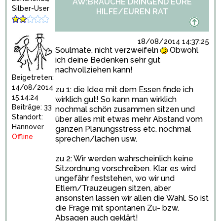
AW:BRAUCHE DRINGEND EURE
Silber-User
HILFE/EUREN RAT
18/08/2014 14:37:25
Soulmate, nicht verzweifeln
Obwohl
ich deine Bedenken sehr gut
nachvollziehen kann!
Beigetreten:
14/08/2014
zu 1: die Idee mit dem Essen finde ich
15:14:24
wirklich gut! So kann man wirklich
Beiträge: 33
nochmal schön zusammen sitzen und
Standort:
über alles mit etwas mehr Abstand vom
Hannover
ganzen Planungsstress etc. nochmal
Offline
sprechen/lachen usw.
zu 2: Wir werden wahrscheinlich keine
Sitzordnung vorschreiben. Klar, es wird
ungefähr feststehen, wo wir und
Etlern/Trauzeugen sitzen, aber
ansonsten lassen wir allen die Wahl. So ist
die Frage mit spontanen Zu- bzw.
Absagen auch geklärt!