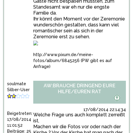
Gäste nicht bespaßen mussten, zum
Standesamt war eh nur die engste
Familie da.
Ihr könnt den Moment vor der Zeremonie
wunderschön gestalten, dass kann viel
romantischer sein als sich in der
Zeremonie erst zu sehen.
http://www.pixum.de/meine-
fotos/album/6845256
(PW gibt es auf
Anfrage)
soulmate
AW:BRAUCHE DRINGEND EURE
Silber-User
HILFE/EUREN RAT
17/08/2014 22:14:34
Beigetreten:
Welche Frage uns auch komplett zerreißt
17/08/2014
ist,
11:01:52
Machen wir die Fotos vor oder nach der
Beiträge: 25
Kirche ? Vor der Kirche hat man nach der