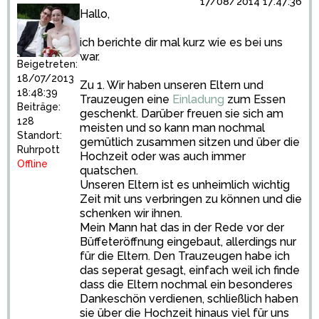
17/08/2014 17:47:36
Hallo,
ich berichte dir mal kurz wie es bei uns
war.
Beigetreten:
18/07/2013
Zu 1. Wir haben unseren Eltern und
18:48:39
Trauzeugen eine
Einladung
zum Essen
Beiträge:
geschenkt. Darüber freuen sie sich am
128
meisten und so kann man nochmal
Standort:
gemütlich zusammen sitzen und über die
Ruhrpott
Hochzeit oder was auch immer
Offline
quatschen.
Unseren Eltern ist es unheimlich wichtig
Zeit mit uns verbringen zu können und die
schenken wir ihnen.
Mein Mann hat das in der Rede vor der
Büffeteröffnung eingebaut, allerdings nur
für die Eltern. Den Trauzeugen habe ich
das seperat gesagt, einfach weil ich finde
dass die Eltern nochmal ein besonderes
Dankeschön verdienen, schließlich haben
sie über die Hochzeit hinaus viel für uns