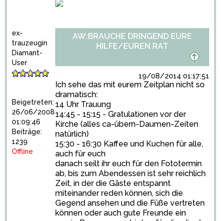
ex-
AW:BRAUCHE DRINGEND EURE
trauzeugin
HILFE/EUREN RAT
Diamant-
User
19/08/2014 01:17:51
Ich sehe das mit eurem Zeitplan nicht so
dramatisch:
Beigetreten:
14 Uhr Trauung
26/06/2008
14:45 - 15:15 - Gratulationen vor der
01:09:46
Kirche (alles ca-übern-Daumen-Zeiten
Beiträge:
natürlich)
1239
15:30 - 16:30 Kaffee und Kuchen für alle,
Offline
auch für euch
danach seilt ihr euch für den Fototermin
ab, bis zum Abendessen ist sehr reichlich
Zeit, in der die Gäste entspannt
miteinander reden können, sich die
Gegend ansehen und die Füße vertreten
können oder auch gute Freunde ein