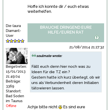
Hoffe ich konnte dir / euch etwas
weiterhelfen.
Die-laura
BRAUCHE DRINGEND EURE
Diamant-
HILFE/EUREN RAT
User
21/08/2014 21:27:32
soulmate wrote:
Fällt euch denn hier noch was zu
Beigetreten:
15/01/2013
Ideen für die TZ ein ?
21:49:04
Gestern hatte ich kurz überlegt, ob wir
Beiträge:
uns als Verbundenheit deren Initialien
3369
tätowieren lassen.
Standort:
Bad Soden
im Taunus
Offline
Achje bitte nicht
Es sind eure